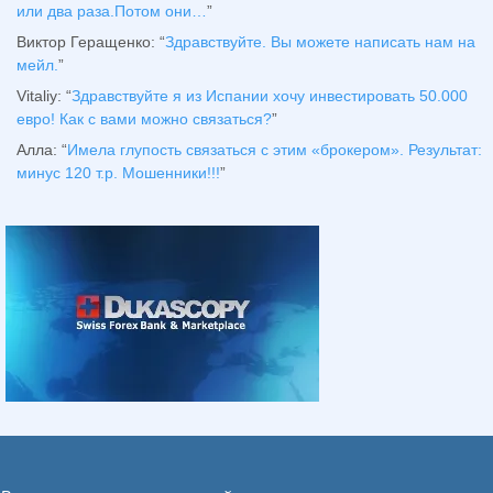
или два раза.Потом они…
”
Виктор Геращенко
: “
Здравствуйте. Вы можете написать нам на
мейл.
”
Vitaliy
: “
Здравствуйте я из Испании хочу инвестировать 50.000
евро! Как с вами можно связаться?
”
Алла
: “
Имела глупость связаться с этим «брокером». Результат:
минус 120 т.р. Мошенники!!!
”