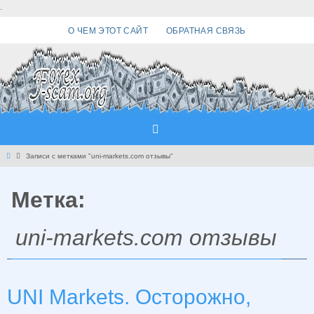
Перейти
.
к
О ЧЕМ ЭТОТ САЙТ
ОБРАТНАЯ СВЯЗЬ
содержимому
Главная
Записи с метками "uni-markets.com отзывы"
Метка:
uni-markets.com отзывы
UNI Markets. Осторожно,