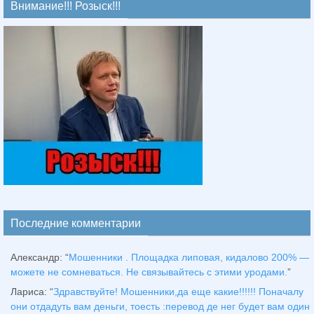
Внимание!!! Розыск!!!
Последние комментарии
Александр
: “
Мошенники . Площадка липовая, кидалово 200% —
можете не сомневаться. Не связывайтесь с этими уродами.
”
Лариса
: “
Здравствуйтe! Мошенники,да еще какие!!!!!! Поначалу
они отдадуть вам деньги, тоесть :перевод де нег будет вам один