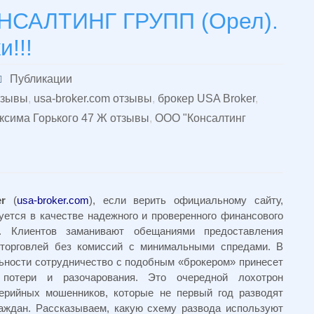
ОНСАЛТИНГ ГРУПП (Орел).
!!!
Публикации
тзывы
,
usa-broker.com отзывы
,
брокер USA Broker
,
сима Горького 47 Ж отзывы
,
ООО "Консалтинг
r
(
usa-broker.com
), если верить официальному сайту,
уется в качестве надежного и проверенного финансового
а. Клиентов заманивают обещаниями предоставления
 торговлей без комиссий с минимальными спредами. В
ьности сотрудничество с подобным «брокером» принесет
потери и разочарования. Это очередной лохотрон
ерийных мошенников, которые не первый год разводят
аждан. Рассказываем, какую схему развода используют