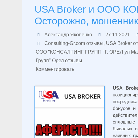
USA Broker и ООО К
Осторожно, мошенники
Александр Яковенко
27.11.2021
Consulting-Gr.com отзывы
,
USA Broker о
ООО "КОНСАЛТИНГ ГРУПП" Г. ОРЕЛ ул Мак
Групп" Орел отзывы
Комментировать
USA
Broke
позиционир
посредник
бонусов и
действител
сплошные 
бывалых с
наивных гр