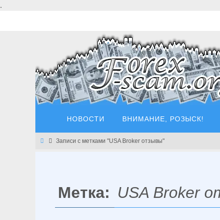
Перейти
.
к
содержимому
Перейти
НОВОСТИ
ВНИМАНИЕ, РОЗЫСК!
к
содержимому
Главная
Записи с метками "USA Broker отзывы"
Метка:
USA Broker 