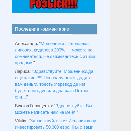
Последние комментарии
Александр
: “
Мошенники . Площадка
липовая, кидалово 200% — можете не
сомневаться. Не связывайтесь с этими
уродами.
”
Лариса
: “
Здравствуйтe! Мошенники,да
еще какие!!!!!! Поначалу они отдадуть
вам деньги, тоесть :перевод де нег
будет вам один или два раза.Потом
они…
”
Виктор Геращенко
: “
Здравствуйте. Вы
можете написать нам на мейл.
”
Vitaliy
: “
Здравствуйте я из Испании хочу
инвестировать 50.000 евро! Как с вами