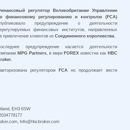
инансовый регулятор Великобритании Управление
о финансовому регулированию и контролю (FCA)
публиковало предупреждение о деятельности
ерегулируемых финансовых институтов, направленных
а привлечение клиентов из
Соединенного королевства
.
оследнее предупреждение касается деятельности
омпании
MPG Partners
, в мире
FOREX
известна как
HBC
roker
.
авторизована регулятором
FCA
но продолжает вести
cotland, EH3 6SW
 2034778177
oker.com
,
Info@hbcbroker.com