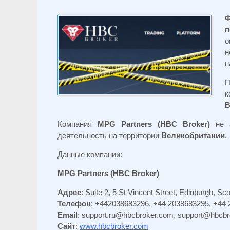
Ф
п
о
н
н
П
к
B
Компания
MPG Partners (HBC Broker)
не 
деятельность на территории
Великобритании
.
Данные компании:
MPG Partners (HBC Broker)
Адрес
: Suite 2, 5 St Vincent Street, Edinburgh, S
Телефон
: +442038683296, +44 2038683295, +44
Email
:
support.ru@hbcbroker.com
,
support@hbcbr
Сайт
:
www.hbcbroker.com