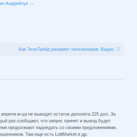
ван Андрейчук
→
Как ТелеТрейд разоряет пенсионеров. Видео
апреля м-ца не выводят остаток депозита 225 дол. За
дый раз сообщают, что запрос принят и вывод будет
время продолжают надоедать со своими предложениями.
шенников. Там еще есть LottMarket и др.