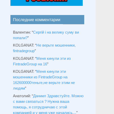
Последние комментарии
Валентин
: “
Сергій і на велику суму ви
попали?
”
KOLGANAT
: “
Не верьте мошенники,
fintradegroup
”
KOLGANAT
: “
Меня кинули эти из
FintradeGroup на 16
”
KOLGANAT
: “
Меня кинули эти
мошенники из FintradeGroup на
162600000теньге,не верьте этим не
людям
”
Анатолий
: “
Даниил Здравстуйте. Можно
с вами связаться ? Нужна ваша
помощь, я сотрудничаю с этой
компанией и у меня уже начались…
”