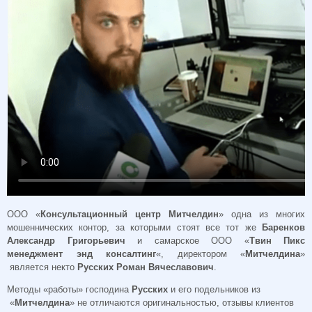
ООО «
Консультационный центр Митчелдин
» одна из многих
мошеннических контор, за которыми стоят все тот же
Баренков
Александр Григорьевич
и самарское ООО «
Твин Пикс
менеджмент энд консалтинг
«, директором «
Митчелдина
»
является некто
Русских Роман Вячеславович
.
Методы «работы» господина
Русских
и его подельников из
«
Митчелдина
» не отличаются оригинальностью, отзывы клиентов