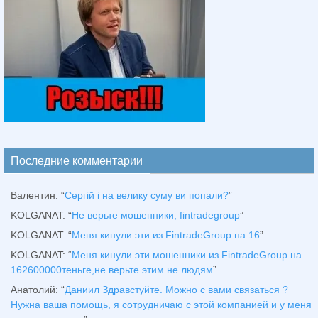
Последние комментарии
Валентин
: “
Сергій і на велику суму ви попали?
”
KOLGANAT
: “
Не верьте мошенники, fintradegroup
”
KOLGANAT
: “
Меня кинули эти из FintradeGroup на 16
”
KOLGANAT
: “
Меня кинули эти мошенники из FintradeGroup на
162600000теньге,не верьте этим не людям
”
Анатолий
: “
Даниил Здравстуйте. Можно с вами связаться ?
Нужна ваша помощь, я сотрудничаю с этой компанией и у меня