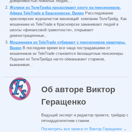
доверчивостью пожилых людей,...
Жулики из ТелеТрейд продолжают охоту на пенсионеров.
Афера TeleTrade в Красноярске. Видео
Расследование
красноярских журналистов махинаций компании ТелеТрейд. Как
мошенники из TeleTrade в Красноярске заманивают людей в
школы «финансовой грамотности», открывают
демонстрационные...
Мошенники из TeleTrade отбирают у пенсионеров квартиры.
Видео
В последнее время все чаще пострадавшими от
мошенников из TeleTrade становятся беззащитные пенсионеры.
Подонки из ТелеТрейда нагло обманывают стариков,
выманивая...
Об авторе Виктор
Геращенко
Ведущий эксперт и редактор проекта, трейдер с
пятнадцатилетним стажем.
Посмотреть все записи от Виктор Геращенко
→