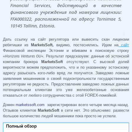
Financial Services, действующей в качестве
финансового учреждения под номером лицензии:
FFA000322, расположенной по адресу: Tornimae 5,
10145 Tallinn, Estonia.
Дать ссылку на сайт регулятора или вывесить скан лицензии
ребятишки из
MarketsSoft,
видимо, постеснялись. Идем на
сайт
Финансовой инспекции Эстонии и вбиваем в поисковую строку
Horizon
s Ventures OU
«
«. Результат предсказуем: данные об эстонской
компании брокера
MarketsSoft
отсутствуют. С высокой долей
вероятности можем предположить, что и по указанному эстонскому
адресу разыскать кого-либо вряд ли получится. Заведомо ложные
заявления мошенников о своей подконтрольности государственным
регуляторам не редкость. Предоставление заведомо ложных данных
потенциальным клиентам это уже железобетонные основания
отказаться от любого сотрудничества с этой FOREX-помойкой.
Домен
marketssoft.com
зарегистрирован всего четыре месяца назад.
Отзывов клиентов
MarketsSoft
в сети нет. Это объяснимо: развести
большое количество людей мошенники пока просто не успели.