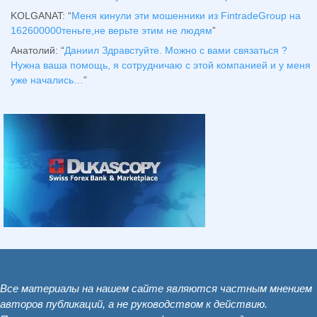
KOLGANAT
: “
Меня кинули эти мошенники из FintradeGroup на
162600000теньге,не верьте этим не людям
”
Анатолий
: “
Даниил Здравстуйте. Можно с вами связаться ?
Нужна ваша помощь, я сотрудничаю с этой компанией и у меня
уже начались…
”
Все материалы на нашем сайте являются частным мнением
авторов публикаций, а не руководством к действию.