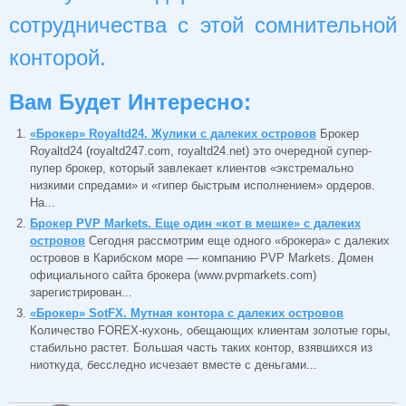
сотрудничества с этой сомнительной
конторой.
Вам Будет Интересно:
«Брокер» Royaltd24. Жулики с далеких островов
Брокер
Royaltd24 (royaltd247.com, royaltd24.net) это очередной супер-
пупер брокер, который завлекает клиентов «экстремально
низкими спредами» и «гипер быстрым исполнением» ордеров.
На...
Брокер PVP Markets. Еще один «кот в мешке» с далеких
островов
Сегодня рассмотрим еще одного «брокера» с далеких
островов в Карибском море — компанию PVP Markets. Домен
официального сайта брокера (www.pvpmarkets.com)
зарегистрирован...
«Брокер» SotFX. Мутная контора с далеких островов
Количество FOREX-кухонь, обещающих клиентам золотые горы,
стабильно растет. Большая часть таких контор, взявшихся из
ниоткуда, бесследно исчезает вместе с деньгами...