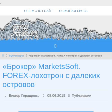
Перейти
.
к
О ЧЕМ ЭТОТ САЙТ
ОБРАТНАЯ СВЯЗЬ
содержимому
Главная
Публикации
«Брокер» MarketsSoft. FOREX-лохотрон с далеких островов
«Брокер» MarketsSoft.
FOREX-лохотрон с далеких
островов
Виктор Геращенко
08.06.2019
Публикации