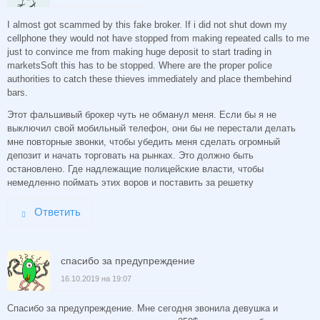
I almost got scammed by this fake broker. If i did not shut down my
cellphone they would not have stopped from making repeated calls to me
just to convince me from making huge deposit to start trading in
marketsSoft this has to be stopped. Where are the proper police
authorities to catch these thieves immediately and place thembehind
bars.
Этот фальшивый брокер чуть не обманул меня. Если бы я не
выключил свой мобильный телефон, они бы не перестали делать
мне повторные звонки, чтобы убедить меня сделать огромный
депозит и начать торговать на рынках. Это должно быть
остановлено. Где надлежащие полицейские власти, чтобы
немедленно поймать этих воров и поставить за решетку
Ответить
спасибо за предупреждение
16.10.2019 на 19:07
Спасибо за предупреждение. Мне сегодня звонила девушка и