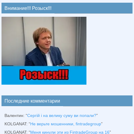
Внимание!!! Розыск!!!
Последние комментарии
Валентин
: “
Сергій і на велику суму ви попали?
”
KOLGANAT
: “
Не верьте мошенники, fintradegroup
”
KOLGANAT
: “
Меня кинули эти из FintradeGroup на 16
”