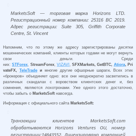
MarketsSoft — торговая марка Horizons LTD.
Регистрационный номер компании: 25316 BC 2019.
Адрес регистрации: Suite 305, Griffith Corporate
Centre, St. Vincent
Напомним, что по этому же адресу зарегистрированы десятки
мошеннических компаний, клиенты которых годами не могут вернуть
свои деньги. Среди
них:
STForex
,
StreamForex
,
VIZAVI
,
SFXMarkets, GetBTC,
Atiora
, Pri
vateFX,
TeleTrade
и
многие другие офшорные шараги
.
Всех этих
«брокеров» объединяет одно: все они неоднократно засветились в
различных скандалах с воровством клиентских денег и, без
сомнения, являются лохотронами. Уже одного этого достаточно,
чтобы забыть о
MarketsSoft
навсегда.
Информация с официального сайта
MarketsSoft:
Транзакции клиентов MarketsSoft.com
обрабатываются Horizon
s Ventures OU, номер
регистрации:14643552.
Лицензировано компанией