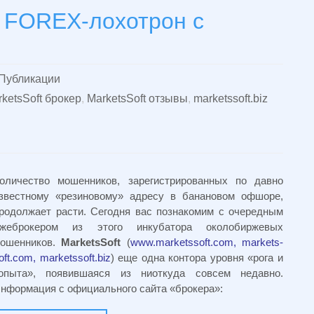
. FOREX-лохотрон с
Публикации
ketsSoft брокер
,
MarketsSoft отзывы
,
marketssoft.biz
оличество мошенников, зарегистрированных по давно
звестному «резиновому» адресу в банановом офшоре,
родолжает расти. Сегодня вас познакомим с очередным
жеброкером из этого инкубатора околобиржевых
ошенников.
MarketsSoft
(
www.marketssoft.com, markets-
oft.com, marketssoft.biz
) еще одна контора уровня «рога и
опыта», появившаяся из ниоткуда совсем недавно.
нформация с официального сайта «брокера»: