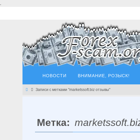
Перейти
.
к
содержимому
Перейти
НОВОСТИ
ВНИМАНИЕ, РОЗЫСК!
к
содержимому
Главная
Записи с метками "marketssoft.biz отзывы"
Метка:
marketssoft.b