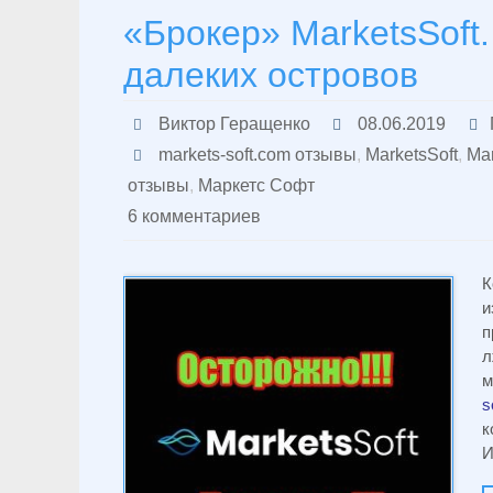
«Брокер» MarketsSoft
далеких островов
Виктор Геращенко
08.06.2019
markets-soft.com отзывы
,
MarketsSoft
,
Mar
отзывы
,
Маркетс Софт
6 комментариев
К
и
п
л
м
s
к
И