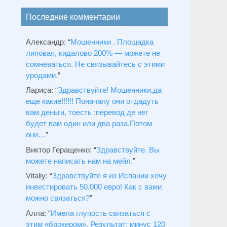
Последние комментарии
Александр
: “
Мошенники . Площадка
липовая, кидалово 200% — можете не
сомневаться. Не связывайтесь с этими
уродами.
”
Лариса
: “
Здравствуйтe! Мошенники,да
еще какие!!!!!! Поначалу они отдадуть
вам деньги, тоесть :перевод де нег
будет вам один или два раза.Потом
они…
”
Виктор Геращенко
: “
Здравствуйте. Вы
можете написать нам на мейл.
”
Vitaliy
: “
Здравствуйте я из Испании хочу
инвестировать 50.000 евро! Как с вами
можно связаться?
”
Алла
: “
Имела глупость связаться с
этим «брокером». Результат: минус 120