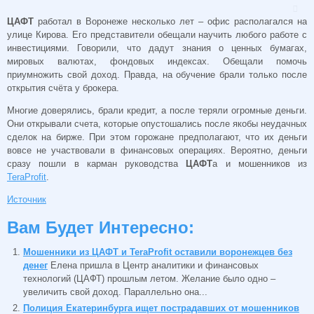
ЦАФТ
работал в Воронеже несколько лет – офис располагался на
улице Кирова. Его представители обещали научить любого работе с
инвестициями. Говорили, что дадут знания о ценных бумагах,
мировых валютах, фондовых индексах. Обещали помочь
приумножить свой доход. Правда, на обучение брали только после
открытия счёта у брокера.
Многие доверялись, брали кредит, а после теряли огромные деньги.
Они открывали счета, которые опустошались после якобы неудачных
сделок на бирже. При этом горожане предполагают, что их деньги
вовсе не участвовали в финансовых операциях. Вероятно, деньги
сразу пошли в карман руководства
ЦАФТ
а и мошенников из
TeraProfit
.
Источник
Вам Будет Интересно:
Мошенники из ЦАФТ и TeraProfit оставили воронежцев без
денег
Елена пришла в Центр аналитики и финансовых
технологий (ЦАФТ) прошлым летом. Желание было одно –
увеличить свой доход. Параллельно она...
Полиция Екатеринбурга ищет пострадавших от мошенников