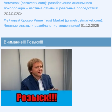
Aerovestx (aerovestx.com): разоблачение анонимного
лохоброкера – честные отзывы и реальные последствия!
02.12.2025
Фейковый брокер Prime Trust Market (primetrustmarket.com).
Честные отзывы и разоблачение мошенников!
01.12.2025
Внимание!!! Розыск!!!