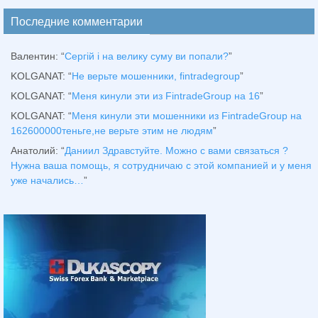
Последние комментарии
Валентин
: “
Сергій і на велику суму ви попали?
”
KOLGANAT
: “
Не верьте мошенники, fintradegroup
”
KOLGANAT
: “
Меня кинули эти из FintradeGroup на 16
”
KOLGANAT
: “
Меня кинули эти мошенники из FintradeGroup на
162600000теньге,не верьте этим не людям
”
Анатолий
: “
Даниил Здравстуйте. Можно с вами связаться ?
Нужна ваша помощь, я сотрудничаю с этой компанией и у меня
уже начались…
”