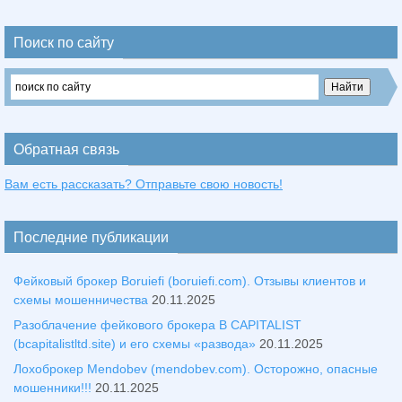
Поиск по сайту
Обратная связь
Вам есть рассказать? Отправьте свою новость!
Последние публикации
Фейковый брокер Boruiefi (boruiefi.com). Отзывы клиентов и
схемы мошенничества
20.11.2025
Разоблачение фейкового брокера B CAPITALIST
(bcapitalistltd.site) и его схемы «развода»
20.11.2025
Лохоброкер Mendobev (mendobev.com). Осторожно, опасные
мошенники!!!
20.11.2025