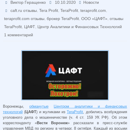
Виктор Геращенко
10.10.2020
Новости
,
,
,
,
caft.ru отзывы
Tera Profit
TeraProfit
teraprofit.com
,
,
,
teraprofit.com отзывы
брокер TeraProfit
ООО «ЦАФТ»
отзывы
,
,
TeraProfit
ЦАФТ
Центр Аналитики и Финансовых Технологий
1 комментарий
Воронежцы,
обманутые
Центром аналитики и финансовых
технологий
(
ЦАФТ
) и жуликами из
TeraProfit
, добились возбуждения
уголовного дела о мошенничестве (ч. 4 ст. 159 УК РФ). Об этом
корреспонденту «
Вести Воронеж
» рассказали в пресс-службе
управления МВД по региону в четверг, 8 октября. Каждый из восьми