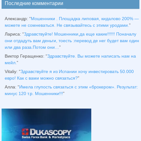
Последние комментарии
Александр
: “
Мошенники . Площадка липовая, кидалово 200% —
можете не сомневаться. Не связывайтесь с этими уродами.
”
Лариса
: “
Здравствуйтe! Мошенники,да еще какие!!!!!! Поначалу
они отдадуть вам деньги, тоесть :перевод де нег будет вам один
или два раза.Потом они…
”
Виктор Геращенко
: “
Здравствуйте. Вы можете написать нам на
мейл.
”
Vitaliy
: “
Здравствуйте я из Испании хочу инвестировать 50.000
евро! Как с вами можно связаться?
”
Алла
: “
Имела глупость связаться с этим «брокером». Результат:
минус 120 т.р. Мошенники!!!
”