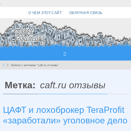
Перейти
.
к
О ЧЕМ ЭТОТ САЙТ
ОБРАТНАЯ СВЯЗЬ
содержимому
Главная
Записи с метками "caft.ru отзывы"
Метка:
caft.ru отзывы
ЦАФТ и лохоброкер TeraProfit
«заработали» уголовное дело