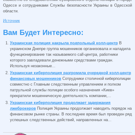
Одессе и сотрудниками Службы безопасности Украины в Одесской
области.
Источник
Вам Будет Интересно:
Украинская полиция накрыла подпольный колл-центр
В
украинском Днепре группа мошенников организовала и наладила
функционирование так называемого call-центра, работники
которого завладевали денежными средствами граждан.
Используя незаконные...
Украинская киберполиция разгромила очередной колл-центр
финансовых мошенников
Сотрудники столичной киберполиции
совместно с Главным следственным управлением и полком
патрульной службы полиции особого назначения «Киев»
прекратили мошенническую деятельность компании,...
Украинская киберполиция продолжает задержания
лжеброкеров
Полиция Украины продолжает наводить порядок на
финансовом рынке страны. В последнее время был проведен ряд
успешных следственных действий, направленных на...