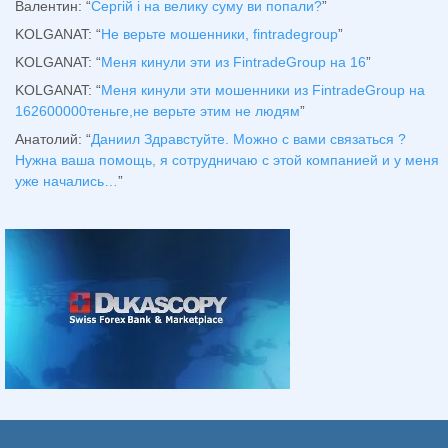
Валентин
: “
Сергій і на велику суму ви попали?
”
KOLGANAT
: “
Не верьте мошенники, fintradegroup
”
KOLGANAT
: “
Меня кинули эти из FintradeGroup на 16
”
KOLGANAT
: “
Меня кинули эти мошенники из FintradeGroup на
162600000теньге,не верьте этим не людям
”
Анатолий
: “
Даниил Здравстуйте. Можно с вами связаться ?
Нужна ваша помощь, я сотрудничаю с этой компанией и у меня
уже начались…
”