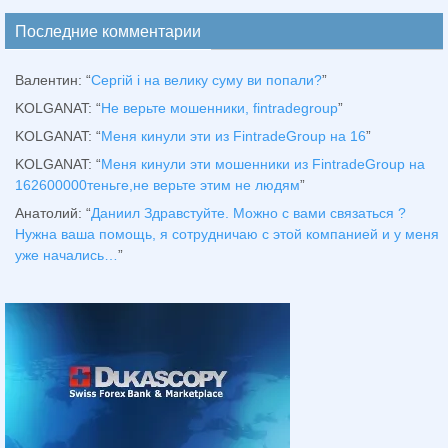
Последние комментарии
Валентин
: “
Сергій і на велику суму ви попали?
”
KOLGANAT
: “
Не верьте мошенники, fintradegroup
”
KOLGANAT
: “
Меня кинули эти из FintradeGroup на 16
”
KOLGANAT
: “
Меня кинули эти мошенники из FintradeGroup на
162600000теньге,не верьте этим не людям
”
Анатолий
: “
Даниил Здравстуйте. Можно с вами связаться ?
Нужна ваша помощь, я сотрудничаю с этой компанией и у меня
уже начались…
”