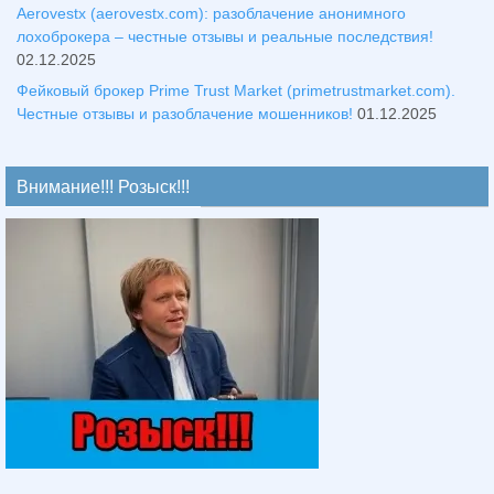
Aerovestx (aerovestx.com): разоблачение анонимного
лохоброкера – честные отзывы и реальные последствия!
02.12.2025
Фейковый брокер Prime Trust Market (primetrustmarket.com).
Честные отзывы и разоблачение мошенников!
01.12.2025
Внимание!!! Розыск!!!