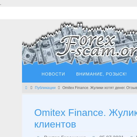
Перейти
.
к
содержимому
Перейти
НОВОСТИ
ВНИМАНИЕ, РОЗЫСК!
к
содержимому
Главная
Публикации
Omitex Finance. Жулики хотят денег. Отзы
Omitex Finance. Жули
клиентов