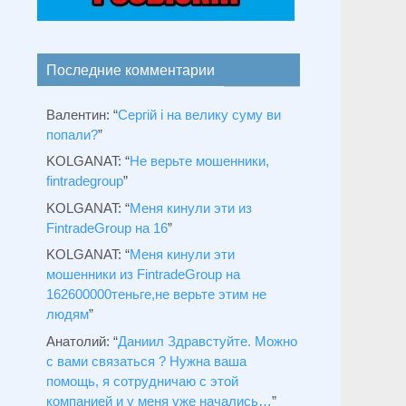
Последние комментарии
Валентин
: “
Сергій і на велику суму ви
попали?
”
KOLGANAT
: “
Не верьте мошенники,
fintradegroup
”
KOLGANAT
: “
Меня кинули эти из
FintradeGroup на 16
”
KOLGANAT
: “
Меня кинули эти
мошенники из FintradeGroup на
162600000теньге,не верьте этим не
людям
”
Анатолий
: “
Даниил Здравстуйте. Можно
с вами связаться ? Нужна ваша
помощь, я сотрудничаю с этой
компанией и у меня уже начались…
”