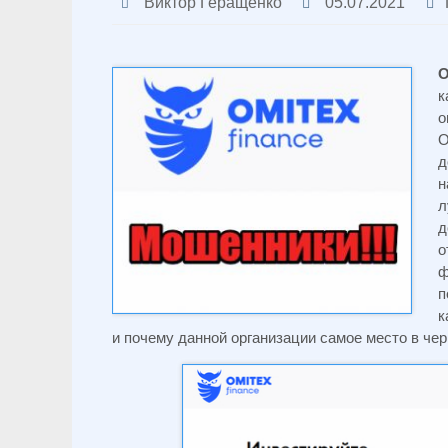
Виктор Геращенко
05.07.2021
O
к
о
д
н
л
д
о
ф
п
к
и почему данной организации самое место в чер