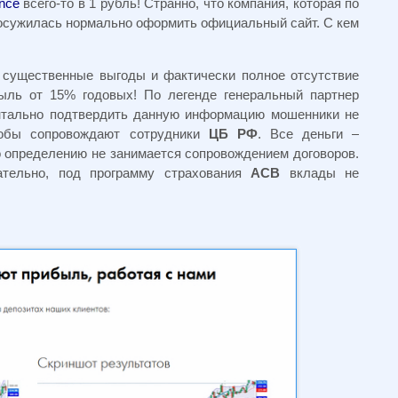
ance
всего-то в 1 рубль! Странно, что компания, которая по
досужилась нормально оформить официальный сайт. С кем
 существенные выгоды и фактически полное отсутствие
быль от 15% годовых! По легенде генеральный партнер
ентально подтвердить данную информацию мошенники не
кобы сопровождают сотрудники
ЦБ РФ
. Все деньги –
по определению не занимается сопровождением договоров.
ательно, под программу страхования
АСВ
вклады не