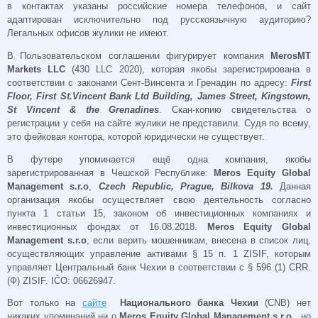
в контактах указаны российские номера телефонов, и сайт
адаптирован исключительно под русскоязычную аудиторию?
Легальных офисов жулики не имеют.
В Пользовательском соглашении фигурирует компания
MerosMT
Markets LLC
(430 LLC 2020), которая якобы зарегистрирована в
соответствии с законами Сент-Винсента и Гренадин по адресу:
First
Floor, First St.Vincent Bank Ltd Building, James Street, Kingstown,
St Vincent & the Grenadines
. Скан-копию свидетельства о
регистрации у себя на сайте жулики не представили. Судя по всему,
это фейковая контора, которой юридически не существует.
В футере упоминается ещё одна компания, якобы
зарегистрированная в Чешской Республике:
Meros Equity Global
Management s.r.o
,
Czech Republic, Prague, Bilkova 19.
Данная
организация якобы осуществляет свою деятельность согласно
пункта 1 статьи 15, законом об инвестиционных компаниях и
инвестиционных фондах от 16.08.2018.
Meros Equity Global
Management s.r.o
, если верить мошенникам, внесена в список лиц,
осуществляющих управление активами § 15 п. 1 ZISIF, которым
управляет Центральный банк Чехии в соответствии с § 596 (1) CRR.
(Ф) ZISIF. IČO: 06626947.
Вот только на
сайте
Национального банка Чехии
(CNB) нет
никаких упоминаний ни о
Meros Equity Global Management s.r.o.,
но