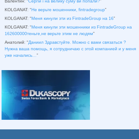
Валентин
: “
Сергій і на велику суму ви попали?
”
KOLGANAT
: “
Не верьте мошенники, fintradegroup
”
KOLGANAT
: “
Меня кинули эти из FintradeGroup на 16
”
KOLGANAT
: “
Меня кинули эти мошенники из FintradeGroup на
162600000теньге,не верьте этим не людям
”
Анатолий
: “
Даниил Здравстуйте. Можно с вами связаться ?
Нужна ваша помощь, я сотрудничаю с этой компанией и у меня
уже начались…
”