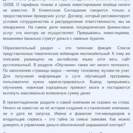
1500$. О тарифных планах и сроках инвестирования вообще ничего
не известно. В Клиентском Соглашении говорится только о
предоставлении брокерских услуг. Договор, который регламентирует
условия сотрудничества и распределение ответственности, мы не
обнаружили. На самом деле никаких посреднических финансовых
услуг эта контора не осуществляет. Прикрываясь инвестициями,
мошенники банально стригут деньги с наивных буратин.
Образовательный раздел – это типичная фикция. Список
представленных тематических вебинаров некликабельный. К тому же
описание размещено на английском языке хотя весь сайт
русскоязычный. В разделе «Обучение» также нет ничего полезного.
По наполнению страницы видно – ничему толковому жулики не учат.
Для получения информации о сути обучающей программы
пользователю нужно зарегистрироваться. Вывод: прикрываясь
обучением, новичкам хорошенько промоют мозги и постараются
вытянуть максимально возможную сумму денег.
В презентационном разделе о самой компании не сказано ни слова.
Ничего не известно ни об истории создания и становления компании,
ни о дате ее запуска. Имена и фамилии топ-менеджеров и
владельцев сервиса – это тайна за семью замками. Как можно
доверять в управление деньги обезличенной шарашкиной конторе?