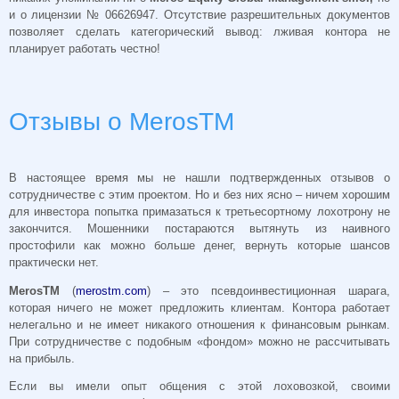
и о лицензии № 06626947. Отсутствие разрешительных документов
позволяет сделать категорический вывод: лживая контора не
планирует работать честно!
Отзывы о MerosTM
В настоящее время мы не нашли подтвержденных отзывов о
сотрудничестве с этим проектом. Но и без них ясно – ничем хорошим
для инвестора попытка примазаться к третьесортному лохотрону не
закончится. Мошенники постараются вытянуть из наивного
простофили как можно больше денег, вернуть которые шансов
практически нет.
MerosTM
(
merostm.com
) – это псевдоинвестиционная шарага,
которая ничего не может предложить клиентам. Контора работает
нелегально и не имеет никакого отношения к финансовым рынкам.
При сотрудничестве с подобным «фондом» можно не рассчитывать
на прибыль.
Если вы имели опыт общения с этой лоховозкой, своими