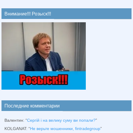
Внимание!!! Розыск!!!
Последние комментарии
Валентин
: “
Сергій і на велику суму ви попали?
”
KOLGANAT
: “
Не верьте мошенники, fintradegroup
”