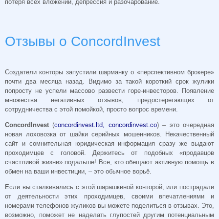
потеря всех вложений, депрессия и разочарование.
Отзывы о ConcordInvest
Создатели конторы запустили шарманку о «перспективном брокере»
почти два месяца назад. Видимо за такой короткий срок жулики
попросту не успели массово развести горе-инвесторов. Появление
множества негативных отзывов, предостерегающих от
сотрудничества с этой помойкой, просто вопрос времени.
ConcordInvest
(
concordinvest.ltd, concordinvest.co
) – это очередная
новая лоховозка от шайки серийных мошенников. Некачественный
сайт и сомнительная юридическая информация сразу же выдают
проходимцев с головой. Держитесь от подобных «продавцов
счастливой жизни» подальше! Все, кто обещают активную помощь в
обмен на ваши инвестиции, – это обычное ворьё.
Если вы сталкивались с этой шарашкиной конторой, или пострадали
от деятельности этих проходимцев, своими впечатлениями и
номерами телефонов жуликов вы можете поделиться в отзывах. Это,
возможно, поможет не наделать глупостей другим потенциальным