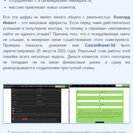
сотрудничает с 9 провайдерами ликвидности;
массово привлекает новых клиентов.
Все эти цифры не имеют ничего общего с реальностью.
Конкорд
Инвест
– это махровые аферисты. Если перед нами действительно
успешная и популярная контора, то почему о «брокере» невозможно
найти ни единого отзыва? Причина того, что о псевдоброкере никто
не слышал, в мизерном сроке существования этого скам-проекта.
Проверка показала, доменное имя
ConcordInvest.ltd
было
зарегистрировано 25 августа 2021 года. Реальный стаж работы этой
помойки всего несколько недель. Деньги клиентов этого лохотрона
не попадают ни на какие финансовые рынки, а сразу же
разворовываются создателями преступной схемы.
Скриншоты с сайтов concordinvest.ltd и majortrade.pro