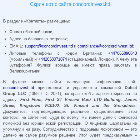
Скриншот с сайта concordinvest.ltd
В разделе «Контакты» размещены:
Форма обратной связи;
Адрес на банановых островах;
EMAIL:
support@concordinvest.ltd
и
compliance@concordinvest.ltd
;
Липовые телефоны с кодом Британии:
+447865890843
(мобильный) и
+442038071074
(стационарный, Лондон). К чему эта
бутафория? Жулики вообще не имеют права работать в
Великобритании.
В футере можно найти следующую информацию: сайт
concordinvest.ltd
принадлежит и управляется компанией
Dulcet
Group
LLC
(1358 LLC 2021), которая якобы зарегистрирована по
адресу:
First
Floor,
First
ST
Vincent
Bank
LTD
Building,
James
Street,
Kingstown
VC0100,
St.
Vincent
and
the
Grenadines
.
Документов, подтверждающих реальное существование этой
конторы, на сайте нет. Судя по всему, мы имеем дело с фейковой
помойкой без юридической регистрации. О лицензии шарлатаны не
упомянули ни разу. Сотрудничество с подобным лохотроном — это
далеко не самое разумное решение. Итог будет предсказуемым –