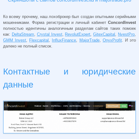
Ко всему прочему, наш лохоброкер был создан опытными серийными
мошенниками. Форма регистрации и личный кабинет
ConcordInvest
полностью идентичны аналогичным разделам сайтов таких помоек
как:
DeltaStream
,
Crystal Invest
,
RevolutExpert
,
GitexCapital
,
NvestPro
,
GMM Invest
,
Flexcapital
,
InfluxFinance
,
MajorTrade
,
OnyxProfit
. И это
далеко не полный список.
Контактные и юридические
данные