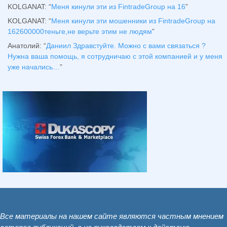
KOLGANAT
: “
Меня кинули эти из FintradeGroup на 16
”
KOLGANAT
: “
Меня кинули эти мошенники из FintradeGroup на
162600000теньге,не верьте этим не людям
”
Анатолий
: “
Даниил Здравстуйте. Можно с вами связаться ?
Нужна ваша помощь, я сотрудничаю с этой компанией и у меня
уже начались…
”
Все материалы на нашем сайте являются частным мнением