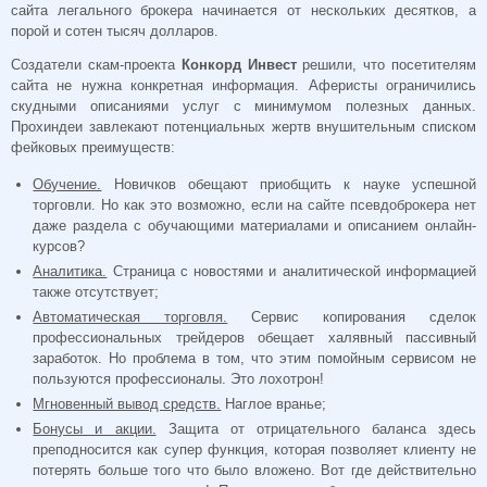
сайта легального брокера начинается от нескольких десятков, а
порой и сотен тысяч долларов.
Создатели скам-проекта
Конкорд Инвест
решили, что посетителям
сайта не нужна конкретная информация. Аферисты ограничились
скудными описаниями услуг с минимумом полезных данных.
Прохиндеи завлекают потенциальных жертв внушительным списком
фейковых преимуществ:
Обучение.
Новичков обещают приобщить к науке успешной
торговли. Но как это возможно, если на сайте псевдоброкера нет
даже раздела с обучающими материалами и описанием онлайн-
курсов?
Аналитика.
Страница с новостями и аналитической информацией
также отсутствует;
Автоматическая торговля.
Сервис копирования сделок
профессиональных трейдеров обещает халявный пассивный
заработок. Но проблема в том, что этим помойным сервисом не
пользуются профессионалы. Это лохотрон!
Мгновенный вывод средств.
Наглое вранье;
Бонусы и акции.
Защита от отрицательного баланса здесь
преподносится как супер функция, которая позволяет клиенту не
потерять больше того что было вложено. Вот где действительно