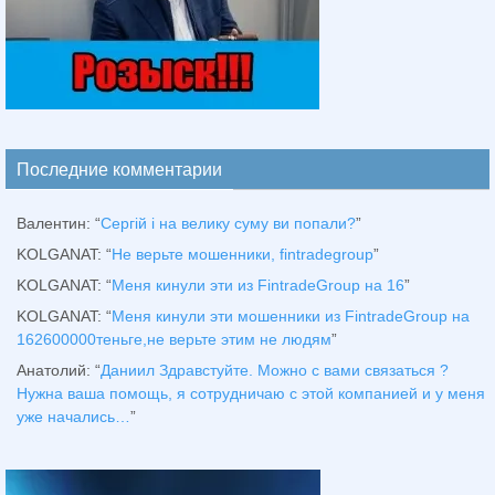
Последние комментарии
Валентин
: “
Сергій і на велику суму ви попали?
”
KOLGANAT
: “
Не верьте мошенники, fintradegroup
”
KOLGANAT
: “
Меня кинули эти из FintradeGroup на 16
”
KOLGANAT
: “
Меня кинули эти мошенники из FintradeGroup на
162600000теньге,не верьте этим не людям
”
Анатолий
: “
Даниил Здравстуйте. Можно с вами связаться ?
Нужна ваша помощь, я сотрудничаю с этой компанией и у меня
уже начались…
”