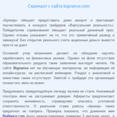
Скриншот с сайта bignance.com
«Брокер» обещает предоставить демо аккаунт и приглашает
поучаствовать в конкурсе трейдеров «Виртуальная реальность».
Победителям соревнования обещают реальный денежный приз.
Однако отзывы указывают на то, что это примитивный развод и
замануха! Без открытия реального счета акционные деньги вывести
просто не дают.
Основной упор мошенники делают на обещании научить
зарабатывать на финансовых рынках. Однако на фоне отсутствия
образовательного раздела такие заявления выглядят нелепо. На
сайте
Bignance
нет ни обучающих материалов, ни информации об
онлайн-курсах, ни расписаний вебинаров. Раздел с аналитикой и
новостями также отсутствует. Заботой о трейдере эта организация
похвастать явно не может.
Придумывать правдоподобную легенду жулики не стали. Анонимный
лохотрон явно не заслуживает доверия. Аферисты предпочитают
сохранять анонимность, справедливо опасаясь уголовной
ответственности. О реальном стаже работы «брокер» также
предпочел не говорить. Проверка показала, что доменное имя
BigNance.com
было зарегистрировано примерно 5 месяцев назад, а