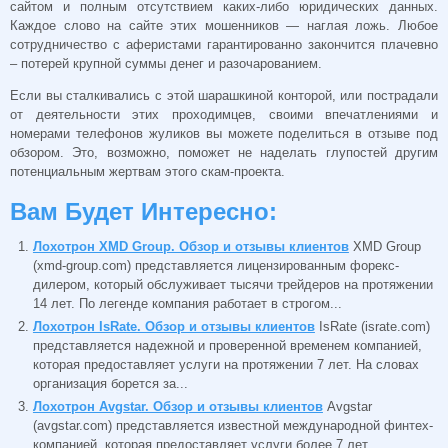
сайтом и полным отсутствием каких-либо юридических данных.
Каждое слово на сайте этих мошенников — наглая ложь. Любое
сотрудничество с аферистами гарантированно закончится плачевно
– потерей крупной суммы денег и разочарованием.
Если вы сталкивались с этой шарашкиной конторой, или пострадали
от деятельности этих проходимцев, своими впечатлениями и
номерами телефонов жуликов вы можете поделиться в отзыве под
обзором. Это, возможно, поможет не наделать глупостей другим
потенциальным жертвам этого скам-проекта.
Вам Будет Интересно:
Лохотрон XMD Group. Обзор и отзывы клиентов
XMD Group
(xmd-group.com) представляется лицензированным форекс-
дилером, который обслуживает тысячи трейдеров на протяжении
14 лет. По легенде компания работает в строгом...
Лохотрон IsRate. Обзор и отзывы клиентов
IsRate (israte.com)
представляется надежной и проверенной временем компанией,
которая предоставляет услуги на протяжении 7 лет. На словах
организация борется за...
Лохотрон Avgstar. Обзор и отзывы клиентов
Avgstar
(avgstar.com) представляется известной международной финтех-
компанией, которая предоставляет услуги более 7 лет.