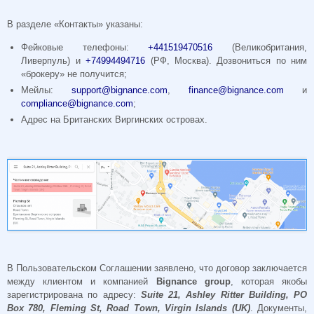
В разделе «Контакты» указаны:
Фейковые телефоны:
+441519470516
(Великобритания,
Ливерпуль) и
+74994494716
(РФ, Москва). Дозвониться по ним
«брокеру» не получится;
Мейлы:
support@bignance.com
,
finance@bignance.com
и
compliance@bignance.com
;
Адрес на Британских Виргинских островах.
В Пользовательском Соглашении заявлено, что договор заключается
между клиентом и компанией
Bignance
group
, которая якобы
зарегистрирована по адресу:
Suite 21,
Ashley
Ritter
Building,
PO
Box 780,
Fleming
St,
Road
Town,
Virgin
Islands (
UK)
. Документы,