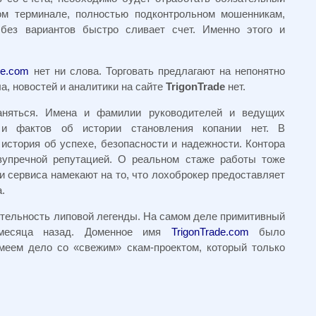
ом терминале, полностью подконтрольном мошенникам,
 без вариантов быстро сливает счет. Именно этого и
ade.com
нет ни слова. Торговать предлагают на непонятно
а, новостей и аналитики на сайте
TrigonTrade
нет.
аняться. Имена и фамилии руководителей и ведущих
 и фактов об истории становления копании нет. В
история об успехе, безопасности и надежности. Контора
зупречной репутацией. О реальном стаже работы тоже
ли сервиса намекают на то, что лохоброкер предоставляет
.
ятельность липовой легенды. На самом деле примитивный
 месяца назад. Доменное имя
TrigonTrade.com
было
имеем дело со «свежим» скам-проектом, который только