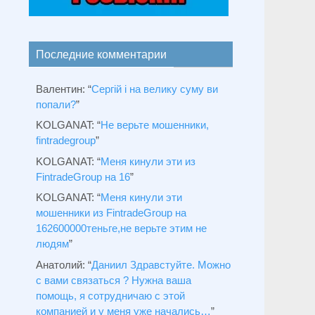
Последние комментарии
Валентин
: “
Сергій і на велику суму ви
попали?
”
KOLGANAT
: “
Не верьте мошенники,
fintradegroup
”
KOLGANAT
: “
Меня кинули эти из
FintradeGroup на 16
”
KOLGANAT
: “
Меня кинули эти
мошенники из FintradeGroup на
162600000теньге,не верьте этим не
людям
”
Анатолий
: “
Даниил Здравстуйте. Можно
с вами связаться ? Нужна ваша
помощь, я сотрудничаю с этой
компанией и у меня уже начались…
”