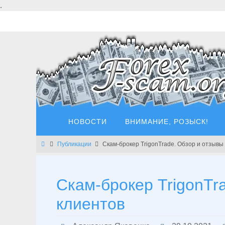
Перейти
.
к
содержимому
Перейти
НОВОСТИ
ВНИМАНИЕ, РОЗЫСК!
к
содержимому
Главная
Публикации
Скам-брокер TrigonTrade. Обзор и отзывы
Скам-брокер TrigonTr
клиентов