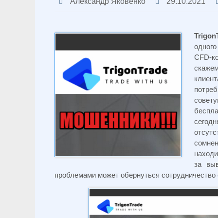
Александр Яковенко
29.10.2021
Trigon
одного
CFD-к
скажем
клиен
потреб
совету
беспл
сегод
отсут
сомнен
находи
за вы
проблемами может обернуться сотрудничество 