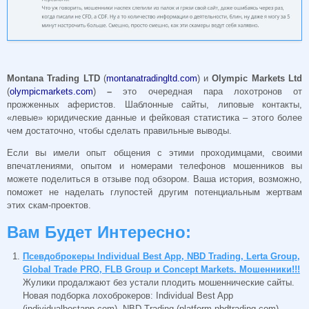
Montana Trading LTD
(
montanatradingltd.com
) и
Olympic Markets Ltd
(
olympicmarkets.com
)
–
это очередная пара лохотронов от
прожженных аферистов. Шаблонные сайты, липовые контакты,
«левые» юридические данные и фейковая статистика – этого более
чем достаточно, чтобы сделать правильные выводы.
Если вы имели опыт общения с этими проходимцами, своими
впечатлениями, опытом и номерами телефонов мошенников вы
можете поделиться в отзыве под обзором. Ваша история, возможно,
поможет не наделать глупостей другим потенциальным жертвам
этих скам-проектов.
Вам Будет Интересно:
Псевдоброкеры Individual Best App, NBD Trading, Lerta Group,
Global Trade PRO, FLB Group и Concept Markets. Мошенники!!!
Жулики продалжают без устали плодить мошеннические сайты.
Новая подборка лохоброкеров: Individual Best App
(individualbestapp.com), NBD Trading (platform-nbdtrading.com),