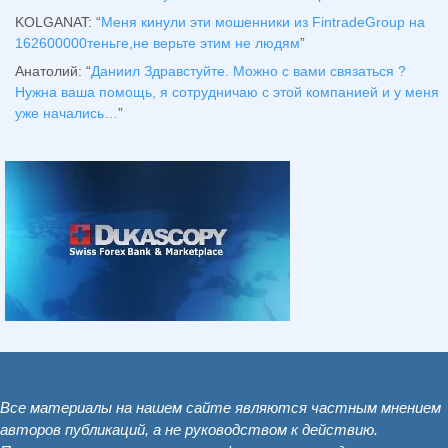
KOLGANAT
: “
Меня кинули эти мошенники из FintradeGroup на
162600000теньге,не верьте этим не людям
”
Анатолий
: “
Даниил Здравстуйте. Можно с вами связаться ?
Нужна ваша помощь, я сотрудничаю с этой компанией и у меня
уже начались…
”
Все материалы на нашем сайте являются частным мнением
авторов публикаций, а не руководством к действию.