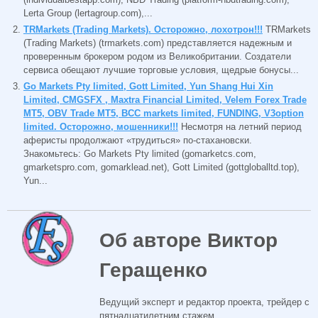
Lerta Group (lertagroup.com),...
TRMarkets (Trading Markets). Осторожно, лохотрон!!!
TRMarkets
(Trading Markets) (trmarkets.com) представляется надежным и
проверенным брокером родом из Великобритании. Создатели
сервиса обещают лучшие торговые условия, щедрые бонусы...
Go Markets Pty limited, Gott Limited, Yun Shang Hui Xin
Limited, CMGSFX , Maxtra Financial Limited, Velem Forex Trade
MT5, OBV Trade MT5, BCC markets limited, FUNDING, V3option
limited. Осторожно, мошенники!!!
Несмотря на летний период
аферисты продолжают «трудиться» по-стахановски.
Знакомьтесь: Go Markets Pty limited (gomarketcs.com,
gmarketspro.com, gomarklead.net), Gott Limited (gottgloballtd.top),
Yun...
Об авторе Виктор
Геращенко
Ведущий эксперт и редактор проекта, трейдер с
пятнадцатилетним стажем.