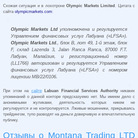
Схожая ситуация и в лохотроне
Olympic Markets Limited
. Цитата с
сайта
olympicmarkets.com
:
Olympic Markets Ltd
уполномочена и регулируется
Управлением финансовых услуг Лабуана («LFSA»).
Olympic Markets Ltd
., блок B, лот 49, 1-й этаж, блок
F, склад Lazenda 3, Jalan Ranca Ranca, 87000 F.T.
Лабуан, Малайзия, и регистрационный номер
(LL1766) авторизован и регулируется Управлением
финансовых услуг Лабуана («LFSA») с номером
лицензии MB/22/0106.
При этом на
сайте
Labuan Financial Services Authority
никаких
упоминаний о данной конторе предсказуемо нет. Мы имеем дело с
анонимными жуликами, деятельность которых никем не
регулируется и не контролируется. Лживые мошенники, прикрываясь
трейдингом, тупо разводят на деньги доверчивую и впечатлительную
публику.
Отзывы о Montana Trading LTD