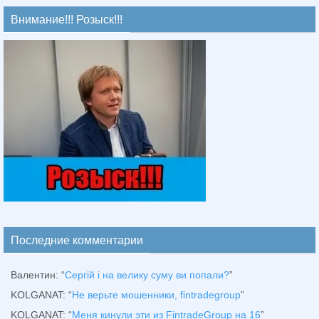
Внимание!!! Розыск!!!
Последние комментарии
Валентин
: “
Сергій і на велику суму ви попали?
”
KOLGANAT
: “
Не верьте мошенники, fintradegroup
”
KOLGANAT
: “
Меня кинули эти из FintradeGroup на 16
”