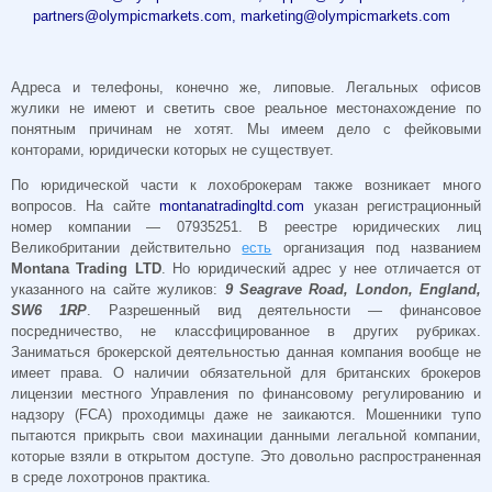
partners@olympicmarkets.com
,
marketing@olympicmarkets.com
Адреса и телефоны, конечно же, липовые. Легальных офисов
жулики не имеют и светить свое реальное местонахождение по
понятным причинам не хотят. Мы имеем дело с фейковыми
конторами, юридически которых не существует.
По юридической части к лохоброкерам также возникает много
вопросов. На сайте
montanatradingltd.com
указан регистрационный
номер компании — 07935251. В реестре юридических лиц
Великобритании действительно
есть
организация под названием
Montana Trading LTD
. Но юридический адрес у нее отличается от
указанного на сайте жуликов:
9 Seagrave Road, London, England,
SW6 1RP
. Разрешенный вид деятельности — финансовое
посредничество, не классфицированное в других рубриках.
Заниматься брокерской деятельностью данная компания вообще не
имеет права. О наличии обязательной для британских брокеров
лицензии местного Управления по финансовому регулированию и
надзору (FCA) проходимцы даже не заикаются. Мошенники тупо
пытаются прикрыть свои махинации данными легальной компании,
которые взяли в открытом доступе. Это довольно распространенная
в среде лохотронов практика.