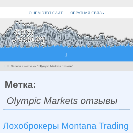
Перейти
.
к
О ЧЕМ ЭТОТ САЙТ
ОБРАТНАЯ СВЯЗЬ
содержимому
Главная
Записи с метками "Olympic Markets отзывы"
Метка:
Olympic Markets отзывы
Лохоброкеры Montana Trading