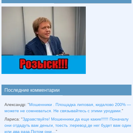
Последние комментарии
Александр
: “
Мошенники . Площадка липовая, кидалово 200% —
можете не сомневаться. Не связывайтесь с этими уродами.
”
Лариса
: “
Здравствуйтe! Мошенники,да еще какие!!!!!! Поначалу
они отдадуть вам деньги, тоесть :перевод де нег будет вам один
или два раза.Потом они…
”