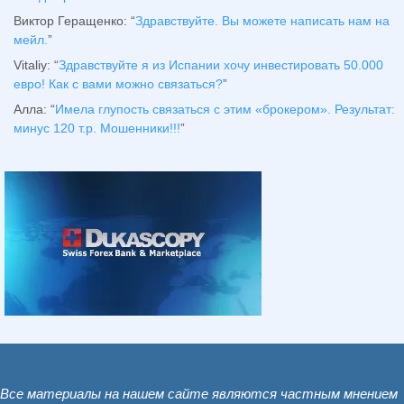
Виктор Геращенко
: “
Здравствуйте. Вы можете написать нам на
мейл.
”
Vitaliy
: “
Здравствуйте я из Испании хочу инвестировать 50.000
евро! Как с вами можно связаться?
”
Алла
: “
Имела глупость связаться с этим «брокером». Результат:
минус 120 т.р. Мошенники!!!
”
Все материалы на нашем сайте являются частным мнением