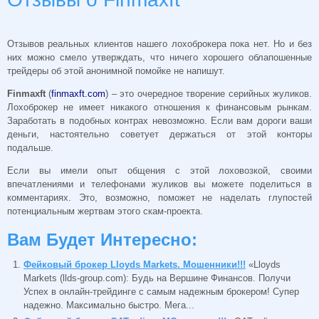
Отзывов реальных клиентов нашего лохоброкера пока нет. Но и без
них можно смело утверждать, что ничего хорошего облапошенные
трейдеры об этой анонимной помойке не напишут.
Finmaxft
(
finmaxft.com
) – это очередное творение серийных жуликов.
Лохоброкер не имеет никакого отношения к финансовым рынкам.
Заработать в подобных контрах невозможно. Если вам дороги ваши
деньги, настоятельно советует держаться от этой конторы
подальше.
Если вы имели опыт общения с этой лоховозкой, своими
впечатлениями и телефонами жуликов вы можете поделиться в
комментариях. Это, возможно, поможет не наделать глупостей
потенциальным жертвам этого скам-проекта.
Вам Будет Интересно:
Фейковый брокер Lloyds Markets. Мошенники!!!
«Lloyds
Markets (llds-group.com): Будь на Вершине Финансов. Получи
Успех в онлайн-трейдинге с самым надежным брокером! Супер
надежно. Максимально быстро. Мега...