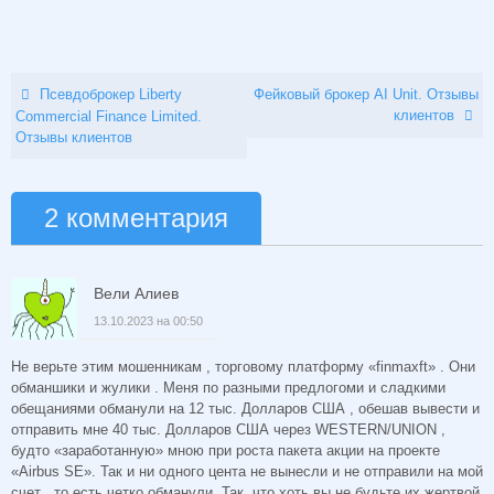
Псевдоброкер Liberty
Фейковый брокер AI Unit. Отзывы
клиентов
Commercial Finance Limited.
Отзывы клиентов
2 комментария
Вели Алиев
13.10.2023 на 00:50
Не верьте этим мошенникам , торговому платформу «finmaxft» . Они
обманшики и жулики . Меня по разными предлогоми и сладкими
обещаниями обманули на 12 тыс. Долларов США , обешав вывести и
отправить мне 40 тыс. Долларов США через WESTERN/UNION ,
будто «заработанную» мною при роста пакета акции на проекте
«Airbus SE». Так и ни одного цента не вынесли и не отправили на мой
счет , то есть четко обманули. Так ,что хоть вы не будьте их жертвой