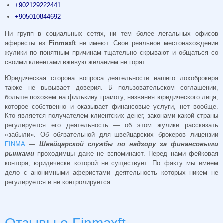
+902129222441
+905010844692
Ни групп в социальных сетях, ни тем более легальных офисов
аферисты из
Finmaxft
не имеют. Свое реальное местонахождение
жулики по понятным причинам тщательно скрывают и общаться со
своими клиентами вживую желанием не горят.
Юридическая сторона вопроса деятельности нашего лохоброкера
также не вызывает доверия. В пользовательском соглашении,
больше похожем на филькину грамоту, названия юридического лица,
которое собственно и оказывает финансовые услуги, нет вообще.
Кто является получателем клиентских денег, законами какой страны
регулируется его деятельность — об этом жулики рассказать
«забыли». Об обязательной для швейцарских брокеров лицензии
FINMA
—
Швейцарской службы по надзору за финансовыми
рынками
проходимцы даже не вспоминают. Перед нами фейковая
контора, юридически которой не существует. По факту мы имеем
дело с анонимными аферистами, деятельность которых никем не
регулируется и не контролируется.
Отзывы о Finmaxft