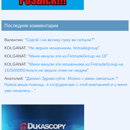
Последние комментарии
Валентин
: “
Сергій і на велику суму ви попали?
”
KOLGANAT
: “
Не верьте мошенники, fintradegroup
”
KOLGANAT
: “
Меня кинули эти из FintradeGroup на 16
”
KOLGANAT
: “
Меня кинули эти мошенники из FintradeGroup на
162600000теньге,не верьте этим не людям
”
Анатолий
: “
Даниил Здравстуйте. Можно с вами связаться ?
Нужна ваша помощь, я сотрудничаю с этой компанией и у меня
уже начались…
”