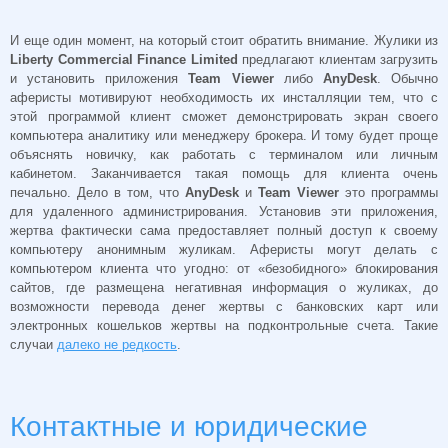
И еще один момент, на который стоит обратить внимание. Жулики из
Liberty Commercial Finance Limited
предлагают клиентам загрузить
и установить приложения
Team Viewer
либо
AnyDesk
. Обычно
аферисты мотивируют необходимость их инсталляции тем, что с
этой программой клиент сможет демонстрировать экран своего
компьютера аналитику или менеджеру брокера. И тому будет проще
объяснять новичку, как работать с терминалом или личным
кабинетом. Заканчивается такая помощь для клиента очень
печально. Дело в том, что
AnyDesk
и
Team Viewer
это программы
для удаленного администрирования. Установив эти приложения,
жертва фактически сама предоставляет полный доступ к своему
компьютеру анонимным жуликам. Аферисты могут делать с
компьютером клиента что угодно: от «безобидного» блокирования
сайтов, где размещена негативная информация о жуликах, до
возможности перевода денег жертвы с банковских карт или
электронных кошельков жертвы на подконтрольные счета. Такие
случаи
далеко не редкость
.
Контактные и юридические