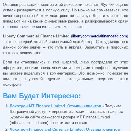
Отзывов реальных клиентов этой лоховозки пока нет. Жулики еще не
успели развернуться в полную силу. Но можно не сомневаться, что
ничего хорошего об этом лохотроне не напишут. Деньги клиентов не
попадают ни на какие финансовые рынке, а разворовываются сразу
же после зачисления их на счета мошенников.
Liberty Commercial Finance Limited
(
libertycommercialfinanceltd.com
)
– это очередной лживый и анонимный лохоброкер. Сотрудничество с
данной организацией – это путь в никуда. Заработать в подобных
конторах невозможно.
Если вы сталкивались с этой шарагой, либо пострадали от этих
аферистов, своими впечатлениями и номерами телефонов жуликов
вы можете поделиться в комментариях. Это, возможно, поможет не
наделать глупостей другим потенциальным жертвам этого
лохотрона.
Вам Будет Интересно:
Лохотрон MT Finance Limited. Отзывы клиентов
«Получите
безграничный доступ к мировым рынкам» — зазывают наивных
буратин на сайте фейкового брокера MT Finance Limited
(mtfinancelimited.com). Посетителям вешают...
Лохотрон Finance and Currency Limited. Отзывы клиентов