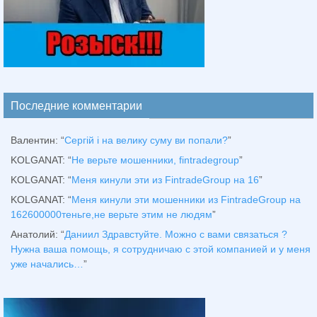
Последние комментарии
Валентин
: “
Сергій і на велику суму ви попали?
”
KOLGANAT
: “
Не верьте мошенники, fintradegroup
”
KOLGANAT
: “
Меня кинули эти из FintradeGroup на 16
”
KOLGANAT
: “
Меня кинули эти мошенники из FintradeGroup на
162600000теньге,не верьте этим не людям
”
Анатолий
: “
Даниил Здравстуйте. Можно с вами связаться ?
Нужна ваша помощь, я сотрудничаю с этой компанией и у меня
уже начались…
”