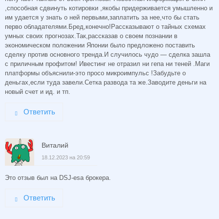
,способная сдвинуть котировки ,якобы придерживается умышленно и
им удается у знать о ней первыми,заплатить за нее,что бы стать
перво обладателями.Бред,конечно!Рассказывают о тайных схемах
умных своих прогнозах.Так,рассказав о своем познании в
экономическом положении Японии было предложено поставить
сделку против основного тренда.И случилось чудо — сделка зашла
с приличным профитом! Ивестинг не отразил ни гепа ни теней .Маги
платформы объяснили-это просо микроимпульс !Забудьте о
деньгах,если туда завели.Сетка развода та же.Заводите деньги на
новый счет и ид. и тп.
Ответить
Виталий
18.12.2023 на 20:59
Это отзыв был на DSJ-esa брокера.
Ответить