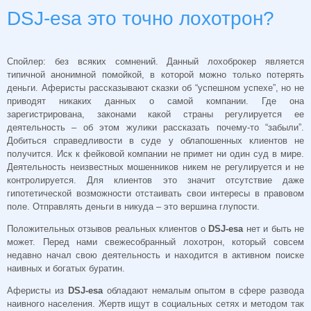
DSJ-esa это точно лохотрон?
Спойлер: без всяких сомнений. Данный лохоброкер
является
типичной анонимной помойкой, в которой можно только потерять
деньги. Аферисты рассказывают сказки об “успешном успехе”, но не
приводят никаких данных о самой компании. Где она
зарегистрирована, законами какой страны регулируется ее
деятельность – об этом жулики рассказать почему-то “забыли”.
Добиться справедливости в суде у облапошенных клиентов не
получится. Иск к фейковой компании не примет ни один суд в мире.
Деятельность неизвестных мошенников никем не регулируется и не
контролируется. Для клиентов это значит отсутствие даже
гипотетической возможности отстаивать свои интересы в правовом
поле. Отправлять деньги в никуда – это вершина глупости.
Положительных отзывов реальных клиентов о
DSJ-esa
нет и быть не
может. Перед нами свежесобранный лохотрон, который совсем
недавно начал свою деятельность и находится в активном поиске
наивных и богатых буратин.
Аферисты из
DSJ-esa
обладают немалым опытом в сфере развода
наивного населения. Жертв ищут в социальных сетях и методом так