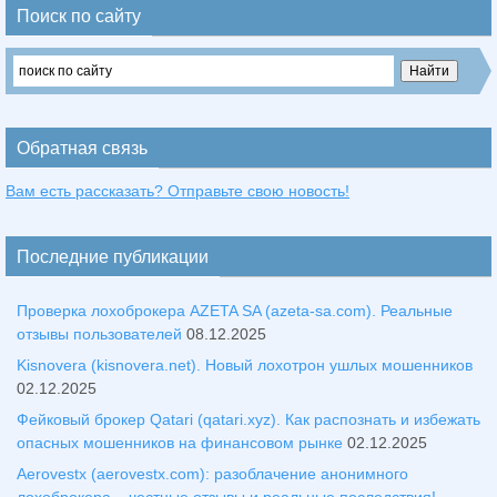
Поиск по сайту
Обратная связь
Вам есть рассказать? Отправьте свою новость!
Последние публикации
Проверка лохоброкера AZETA SA (azeta-sa.com). Реальные
отзывы пользователей
08.12.2025
Kisnovera (kisnovera.net). Новый лохотрон ушлых мошенников
02.12.2025
Фейковый брокер Qatari (qatari.xyz). Как распознать и избежать
опасных мошенников на финансовом рынке
02.12.2025
Aerovestx (aerovestx.com): разоблачение анонимного
лохоброкера – честные отзывы и реальные последствия!