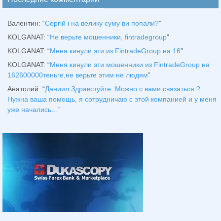
Валентин
: “
Сергій і на велику суму ви попали?
”
KOLGANAT
: “
Не верьте мошенники, fintradegroup
”
KOLGANAT
: “
Меня кинули эти из FintradeGroup на 16
”
KOLGANAT
: “
Меня кинули эти мошенники из FintradeGroup на
162600000теньге,не верьте этим не людям
”
Анатолий
: “
Даниил Здравстуйте. Можно с вами связаться ?
Нужна ваша помощь, я сотрудничаю с этой компанией и у меня
уже начались…
”