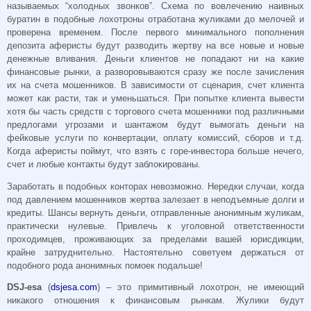
называемых “холодных звонков”. Схема по вовлечению наивных
буратин в подобные лохотроны отработана жуликами до мелочей и
проверена временем. После первого минимального пополнения
депозита аферисты будут разводить жертву на все новые и новые
денежные вливания. Деньги клиентов не попадают ни на какие
финансовые рынки, а разворовываются сразу же после зачисления
их на счета мошенников. В зависимости от сценария, счет клиента
может как расти, так и уменьшаться. При попытке клиента вывести
хотя бы часть средств с торгового счета мошенники под различными
предлогами угрозами и шантажом будут вымогать деньги на
фейковые услуги по конвертации, оплату комиссий, сборов и т.д.
Когда аферисты поймут, что взять с горе-инвестора больше нечего,
счет и любые контакты будут заблокированы.
Заработать в подобных конторах невозможно. Нередки случаи, когда
под давлением мошенников жертва залезает в неподъемные долги и
кредиты. Шансы вернуть деньги, отправленные анонимным жуликам,
практически нулевые. Привлечь к уголовной ответственности
проходимцев, проживающих за пределами вашей юрисдикции,
крайне затруднительно. Настоятельно советуем держаться от
подобного рода анонимных помоек подальше!
DSJ-esa
(
dsjesa.com
) – это примитивный лохотрон, не имеющий
никакого отношения к финансовым рынкам. Жулики будут