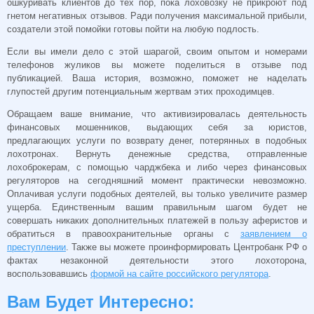
ошкуривать клиентов до тех пор, пока лоховозку не прикроют под
гнетом негативных отзывов. Ради получения максимальной прибыли,
создатели этой помойки готовы пойти на любую подлость.
Если вы имели дело с этой шарагой, своим опытом и номерами
телефонов жуликов вы можете поделиться в отзыве под
публикацией. Ваша история, возможно, поможет не наделать
глупостей другим потенциальным жертвам этих проходимцев.
Обращаем ваше внимание, что активизировалась деятельность
финансовых мошенников, выдающих себя за юристов,
предлагающих услуги по возврату денег, потерянных в подобных
лохотронах. Вернуть денежные средства, отправленные
лохоброкерам, с помощью чарджбека и либо через финансовых
регуляторов на сегодняшний момент практически невозможно.
Оплачивая услуги подобных деятелей, вы только увеличите размер
ущерба. Единственным вашим правильным шагом будет не
совершать никаких дополнительных платежей в пользу аферистов и
обратиться в правоохранительные органы с
заявлением о
преступлении
. Также вы можете проинформировать Центробанк РФ о
фактах незаконной деятельности этого лохоторона,
воспользовавшись
формой на сайте российского регулятора
.
Вам Будет Интересно: