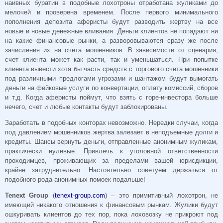
наивных буратин в подобные лохотроны отработана жуликами до
мелочей и проверена временем. После первого минимального
пополнения депозита аферисты будут разводить жертву на все
новые и новые денежные вливания. Деньги клиентов не попадают ни
на какие финансовые рынки, а разворовываются сразу же после
зачисления их на счета мошенников. В зависимости от сценария,
счет клиента может как расти, так и уменьшаться. При попытке
клиента вывести хотя бы часть средств с торгового счета мошенники
под различными предлогами угрозами и шантажом будут вымогать
деньги на фейковые услуги по конвертации, оплату комиссий, сборов
и т.д. Когда аферисты поймут, что взять с горе-инвестора больше
нечего, счет и любые контакты будут заблокированы.
Заработать в подобных конторах невозможно. Нередки случаи, когда
под давлением мошенников жертва залезает в неподъемные долги и
кредиты. Шансы вернуть деньги, отправленные анонимным жуликам,
практически нулевые. Привлечь к уголовной ответственности
проходимцев, проживающих за пределами вашей юрисдикции,
крайне затруднительно. Настоятельно советуем держаться от
подобного рода анонимных помоек подальше!
Tenext Group
(
tenext-group.com
) – это примитивный лохотрон, не
имеющий никакого отношения к финансовым рынкам. Жулики будут
ошкуривать клиентов до тех пор, пока лоховозку не прикроют под