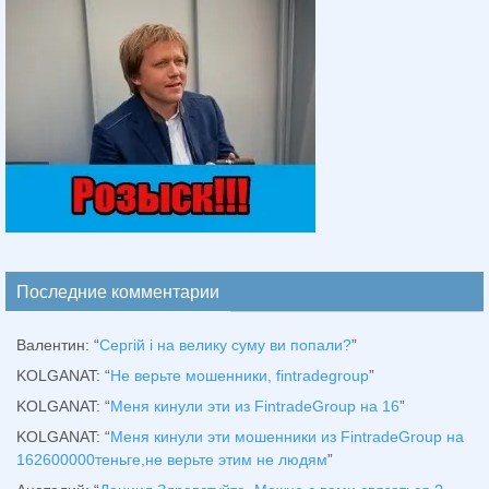
Последние комментарии
Валентин
: “
Сергій і на велику суму ви попали?
”
KOLGANAT
: “
Не верьте мошенники, fintradegroup
”
KOLGANAT
: “
Меня кинули эти из FintradeGroup на 16
”
KOLGANAT
: “
Меня кинули эти мошенники из FintradeGroup на
162600000теньге,не верьте этим не людям
”