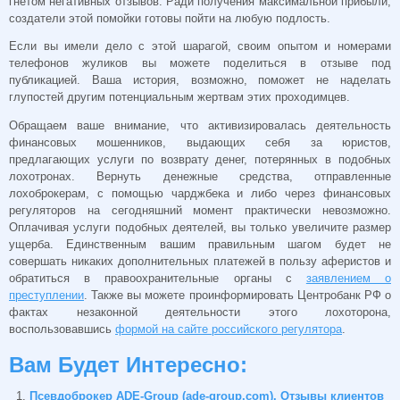
гнетом негативных отзывов. Ради получения максимальной прибыли,
создатели этой помойки готовы пойти на любую подлость.
Если вы имели дело с этой шарагой, своим опытом и номерами
телефонов жуликов вы можете поделиться в отзыве под
публикацией. Ваша история, возможно, поможет не наделать
глупостей другим потенциальным жертвам этих проходимцев.
Обращаем ваше внимание, что активизировалась деятельность
финансовых мошенников, выдающих себя за юристов,
предлагающих услуги по возврату денег, потерянных в подобных
лохотронах. Вернуть денежные средства, отправленные
лохоброкерам, с помощью чарджбека и либо через финансовых
регуляторов на сегодняшний момент практически невозможно.
Оплачивая услуги подобных деятелей, вы только увеличите размер
ущерба. Единственным вашим правильным шагом будет не
совершать никаких дополнительных платежей в пользу аферистов и
обратиться в правоохранительные органы с
заявлением о
преступлении
. Также вы можете проинформировать Центробанк РФ о
фактах незаконной деятельности этого лохоторона,
воспользовавшись
формой на сайте российского регулятора
.
Вам Будет Интересно:
Псевдоброкер ADE-Group (ade-group.com). Отзывы клиентов