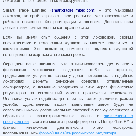
лохотрон только-только начали раскручивать.
Smart Trade Limited
(
smart-tradeslimited.com
) – это махровый
лохотрон, который скрывает свое реальное местонахождение и
работает незаконно: без регистрации и лицензии. Доверять свои
деньги таким сомнительным конторам не стоит.
Если вы имели опыт общения с этой лоховозкой, своими
впечатлениями и телефонами жуликов вы можете поделиться в
комментариях. Это, возможно, поможет не наделать глупостей
потенциальным жертвам этого скам-проекта.
Обращаем ваше внимание, что активизировалась деятельность
финансовых мошенников, выдающих себя за юристов,
предлагающих услуги по возврату денег, потерянных в подобных
лохотронах. Вернуть денежные средства, отправленные
лохоброкерам, с помощью чарджбека и либо через финансовых
регуляторов на сегодняшний момент практически невозможно.
Оплачивая услуги подобных деятелей, вы только увеличите размер
ущерба. Единственным вашим правильным шагом будет не
совершать никаких дополнительных платежей в пользу аферистов и
обратиться в правоохранительные органы с
заявлением о
преступлении
. Также вы можете проинформировать Центробанк РФ о
фактах незаконной деятельности этого лохотрона,
воспользовавшись
формой на сайте российского регулятора
.