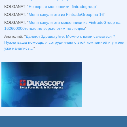
KOLGANAT
: “
Не верьте мошенники, fintradegroup
”
KOLGANAT
: “
Меня кинули эти из FintradeGroup на 16
”
KOLGANAT
: “
Меня кинули эти мошенники из FintradeGroup на
162600000теньге,не верьте этим не людям
”
Анатолий
: “
Даниил Здравстуйте. Можно с вами связаться ?
Нужна ваша помощь, я сотрудничаю с этой компанией и у меня
уже начались…
”