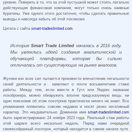
уровню. Поверить в то, что за этой пустушкой может стоять легально
действующая финансовая компания, могут только очень наивные
буратины. Уже одного этого достаточно, чтобы сделать правильные
выводы и навсегда забыть об этой лоховозке.
Цитата с сайта
smart-tradeslimited.com
:
История
Smart Trade Limited
началась в 2016 году.
Мы увлеклись идеей создания аналитической и
обучающей платформы, которая бы сильно
отличалась от существующих на рынке аналогов.
Жулики изо всех сил пытаются произвести впечатление легальности
своей деятельности и заявляют о почти восьмилетнем стаже
работы. Между тем, если ввести в Гугл или Яндекс название
лохоброкера, можно обнаружить вполне предсказуемую вещь: ни
один поисковик об этом лохотроне практически ничего не знает. Все
упоминания появились совсем недавно и носят резко негативный
характер. Это неудивительно. Доменное имя
smart-tradeslimited.com
было зарегистрировано 24 ноября 2023 года. Реальный стаж работы
этой шараги всего несколько недель. Перед нами очередной
свежесобранный лохотрон, который находится в самом начале пути.