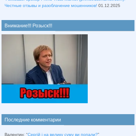
Честные отзывы и разоблачение мошенников!
01.12.2025
Внимание!!! Розыск!!!
Последние комментарии
Валентин
: “
Сергій і на велику суму ви попали?
”