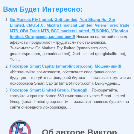
Вам Будет Интересно:
Go Markets Pty limited, Gott Limited, Yun Shang Hui Xin
Limited, CMGSFX , Maxtra Financial Limited, Velem Forex Trade
MT5, OBV Trade MT5, BCC markets limited, FUNDING, V3option
limited. Осторожно, мошенники!!!
Несмотря на летний период
аферисты продолжают «трудиться» по-стахановски.
Знакомьтесь: Go Markets Pty limited (gomarketcs.com,
gmarketspro.com, gomarklead.net), Gott Limited (gottgloballtd.top),
Yun...
Лохотрон Smart Capital (smart-fincorp.com). Мошенники!!!
«Используйте возможности, обеспечьте свое финансовое
будущее – торгуйте на фондовой бирже» — призывают жулики из
лохоброкера Smart Capital (smart-fincorp.com). Вынуждены...
Лохотрон Smart Limited Group. Развод!!!
«Приобретайте,
торгуйте и храните более 350 криптовалют через Smart Limited
Group (smart-limited-group.com)» — зазывают наивных буратин на
сайте очередного лохоброкера....
Об авторе Виктор