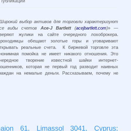
Публикации
Широкий выбор активов для торговли характеризуют
се виды счетов
Ace-J Bartlett
(
acejbartlett.com
)
» —
веряют жулики на сайте очередного лохоброкера.
роходимцы обещают золотые горы и уговаривают
ткрывать реальные счета. К биржевой торговле эта
нонимная помойка не имеет никакого отношения. Это
чередное творение известной шайки интернет-
ошенников, которая не первый год разводит наивных
раждан на немалые деньги. Рассказываем, почему не
aion 61, Limassol 3041, Cyprus;