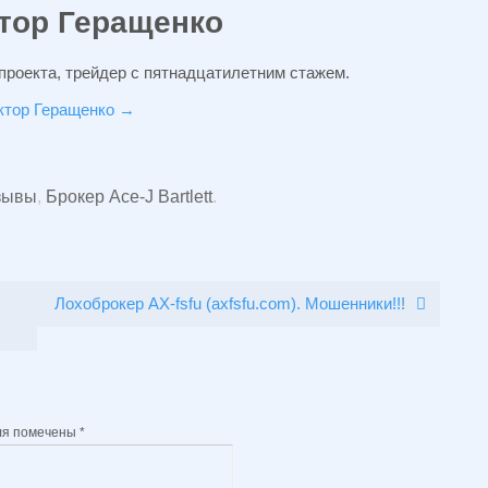
тор Геращенко
проекта, трейдер с пятнадцатилетним стажем.
иктор Геращенко
→
тзывы
,
Брокер Ace-J Bartlett
.
Лохоброкер AX-fsfu (axfsfu.com). Мошенники!!!
ля помечены
*