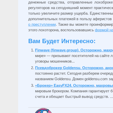
денежные средства, отправленные лохоброк
регуляторов на сегодняшний момент практичес
только увеличите размер ущерба. Единственн
дополнительных платежей в пользу аферистов 
о преступлении
. Также вы можете проинформир
этого лохоторона, воспользовавшись
формой на
Вам Будет Интересно:
Finwave (finwave.group). Осторожно, ма
мире» — призывают посетителей на сайте ли
уговоры мошенников...
Псевдоброкер Goldensu. Осторожно, ан
постоянно растет. Сегодня разберем очеред
названием Goldensu. Домен goldensu.com зар
«Брокер» EasyFX24. Осторожно, махровы
мировым брокером. Компания гарантирует б
счета и обещает быстрый вывод средств. ...