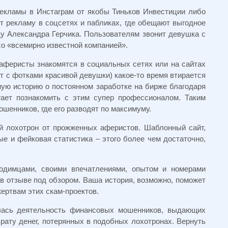
екламы в Инстаграм от якобы Тиньков Инвестиции либо
т рекламу в соцсетях и пабликах, где обещают выгодное
ду Александра Герчика. Пользователям звонит девушка с
о «всемирно известной компанией».
аферисты знакомятся в социальных сетях или на сайтах
т с фотками красивой девушки) какое-то время втирается
ную историю о постоянном заработке на бирже благодаря
гает познакомить с этим супер профессионалом. Таким
шенников, где его разводят по максимуму.
ой лохотрон от прожженных аферистов. Шаблонный сайт,
е и фейковая статистика – этого более чем достаточно,
одимцами, своими впечатлениями, опытом и номерами
 отзыве под обзором. Ваша история, возможно, поможет
ертвам этих скам-проектов.
лась деятельность финансовых мошенников, выдающих
рату денег, потерянных в подобных лохотронах. Вернуть