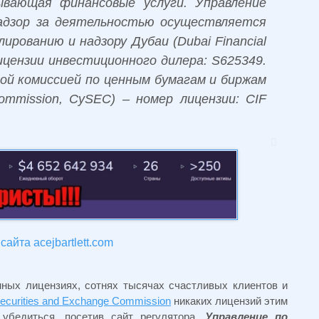
вающая финансовые услуги. Управление
адзор за деятельностью осуществляется
ированию и надзору Дубаи (Dubai Financial
 лицензии инвестиционного дилера: S625349.
ой комиссией по ценным бумагам и биржам
Commission, CySEC) – номер лицензии: CIF
сайта acejbartlett.com
ных лицензиях, сотнях тысячах счастливых клиентов и
ecurities and Exchange Commission
никаких лицензий этим
убедиться, посетив сайт регулятора.
Управление по