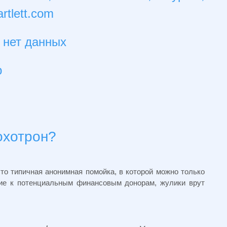
rtlett.com
 нет данных
р
лохотрон?
то типичная анонимная помойка, в которой можно только
рие к потенциальным финансовым донорам, жулики врут