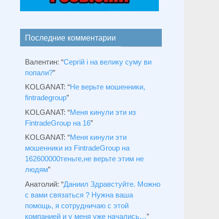
Последние комментарии
Валентин
: “
Сергій і на велику суму ви
попали?
”
KOLGANAT
: “
Не верьте мошенники,
fintradegroup
”
KOLGANAT
: “
Меня кинули эти из
FintradeGroup на 16
”
KOLGANAT
: “
Меня кинули эти
мошенники из FintradeGroup на
162600000теньге,не верьте этим не
людям
”
Анатолий
: “
Даниил Здравстуйте. Можно
с вами связаться ? Нужна ваша
помощь, я сотрудничаю с этой
компанией и у меня уже начались…
”