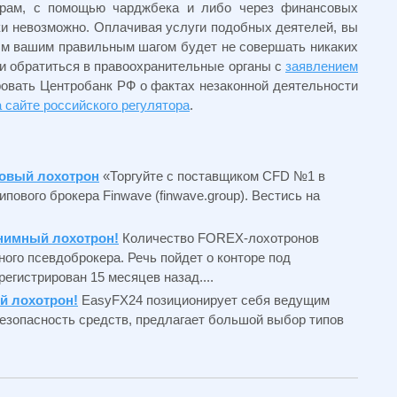
ерам, с помощью чарджбека и либо через финансовых
ки невозможно. Оплачивая услуги подобных деятелей, вы
ым вашим правильным шагом будет не совершать никаких
и обратиться в правоохранительные органы с
заявлением
овать Центробанк РФ о фактах незаконной деятельности
 сайте российского регулятора
.
хровый лохотрон
«Торгуйте с поставщиком CFD №1 в
пового брокера Finwave (finwave.group). Вестись на
онимный лохотрон!
Количество FOREX-лохотронов
ного псевдоброкера. Речь пойдет о конторе под
егистрирован 15 месяцев назад....
й лохотрон!
EasyFX24 позиционирует себя ведущим
езопасность средств, предлагает большой выбор типов