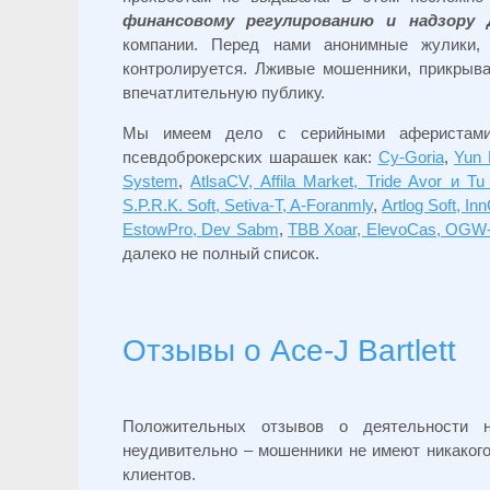
финансовому регулированию и надзору 
компании. Перед нами анонимные жулики, 
контролируется. Лживые мошенники, прикрыва
впечатлительную публику.
Мы имеем дело с серийными аферистами
псевдоброкерских шарашек как:
Cy-Goria
,
Yun
System
,
AtlsaCV, Affila Market, Tride Avor и Tu
S.P.R.K. Soft, Setiva-T, A-Foranmly
,
Artlog Soft, I
EstowPro, Dev Sabm
,
TBB Xoar, ElevoCas, OGW-
далеко не полный список.
Отзывы о
Ace-J Bartlett
Положительных отзывов о деятельности н
неудивительно – мошенники не имеют никаког
клиентов.