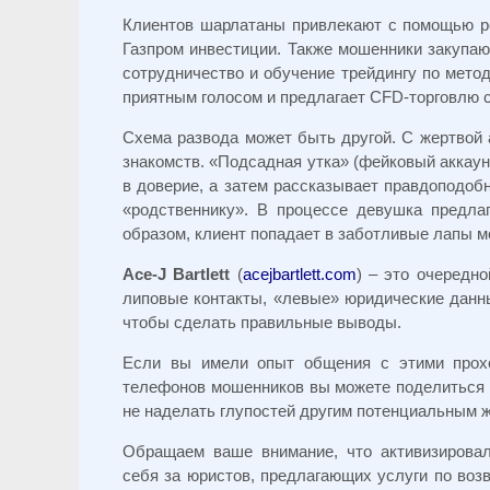
Клиентов шарлатаны привлекают с помощью р
Газпром инвестиции. Также мошенники закупаю
сотрудничество и обучение трейдингу по мето
приятным голосом и предлагает CFD-торговлю с
Схема развода может быть другой. С жертвой 
знакомств. «Подсадная утка» (фейковый аккаун
в доверие, а затем рассказывает правдоподоб
«родственнику». В процессе девушка предла
образом, клиент попадает в заботливые лапы мо
Ace-J Bartlett
(
acejbartlett.com
) – это очередн
липовые контакты, «левые» юридические данны
чтобы сделать правильные выводы.
Если вы имели опыт общения с этими прох
телефонов мошенников вы можете поделиться в
не наделать глупостей другим потенциальным ж
Обращаем ваше внимание, что активизирова
себя за юристов, предлагающих услуги по возв