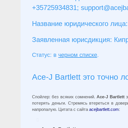
+35725934831;
support@acejba
Название юридического лица:
Заявленная юрисдикция: Кип
Статус: в
черном списке
.
Ace-J Bartlett это точно 
Cпойлер: без всяких сомнений.
Ace-J Bartlett
э
потерять деньги. Стремясь втереться в дове
напропалую. Цитата с сайта
acejbartlett.com
: