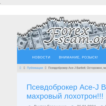
Перейти
.
к
содержимому
Перейти
НОВОСТИ
ВНИМАНИЕ, РОЗЫСК!
к
содержимому
Главная
Публикации
Псевдоброкер Ace-J Bartlett. Осторожно, м
Псевдоброкер Ace-J Ba
махровый лохотрон!!!