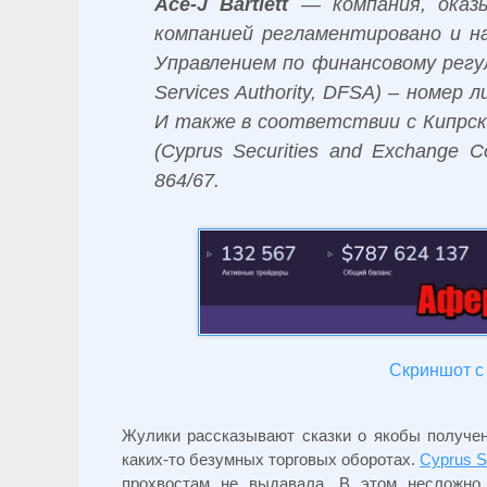
Ace-J Bartlett
— компания, оказы
компанией регламентировано и н
Управлением по финансовому регул
Services Authority, DFSA) – номер
И также в соответствии с Кипрск
(Cyprus Securities and Exchange 
864/67.
Скриншот с 
Жулики рассказывают сказки о якобы получен
каких-то безумных торговых оборотах.
Cyprus S
прохвостам не выдавала. В этом несложно 