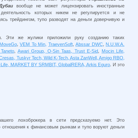
Дубаи
вообще не может лицензировать иностранные
деятельность которых никем не регулируется и не
ясь трейдингом, тупо разводят на деньги доверчивую и
. Эти же жулики приложили руку созданию таких
 MoveGo
,
VEM To Min,
TraevenSoft
,
Abssar DWC
,
N.U.W.A.
 Taneto
,
Awari Group, O-Sin Taas, Trust E-Sid
,
Mocin Life,
nnCresas, Tuskyr Tech, Wild K-Tech, Asta ZanWell, Amigo RBO,
Life, MARKET BY SRMBIT, GlobalRERA, Arkis Eguro
. И это
ашего лохоброкера в сети предсказуемо нет. Это
о отношения к финансовым рынкам и тупо воруют деньги