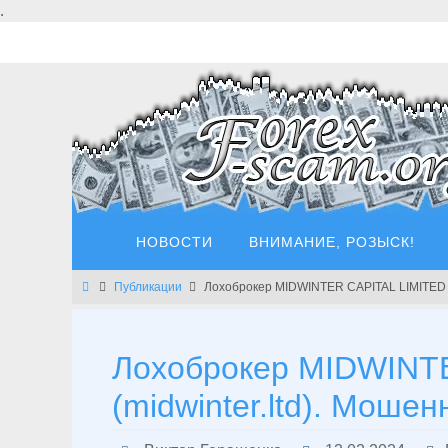
Перейти
.
к
содержимому
Перейти
НОВОСТИ
ВНИМАНИЕ, РОЗЫСК!
к
содержимому
Главная
Публикации
Лохоброкер MIDWINTER CAPITAL LIMITED (m
Лохоброкер MIDWINT
(midwinter.ltd). Мошенн