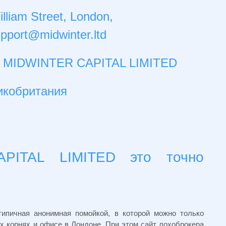
liam Street, London,
pport@midwinter.ltd
а: MIDWINTER CAPITAL LIMITED
икобритания
APITAL LIMITED это точно
типичная анонимная помойкой, в которой можно только
х корнях и офисе в Лондоне. При этом сайт лохоброкера