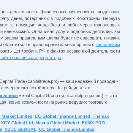
лась деятельность финансовых мошенников, выдающих
рату денег, потерянных в подобных лохотронах. Вернуть
ерам, с помощью чарджбека и либо через финансовых
ки невозможно. Оплачивая услуги подобных деятелей, вы
ым вашим правильным шагом будет не совершать никаких
и обратиться в правоохранительные органы с
заявлением
овать Центробанк РФ о фактах незаконной деятельности
сайте российского регулятора
.
Capital Trade (capitaltrade.pro) — ваш надежный проводник
е очередного лохоброкера. К трейдингу эта...
ошенники
«Soul Capital Group (soulcapitalgroup.com) — это
щая новые возможности на рынке ведущих торговых
 Market Limited, CC Global Finance Limited, Themax
, XCY Global Ltd, Maxus Global Market, FXMX PRO,
, XZDL GLOBAL, CC Global Finance Limited,