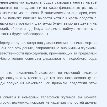
ения депозита аферисты будут разводить жертву на все
лиентов не попадают ни на какие финансовые рынки, а
 на счета мошенников. В зависимости от сценария, счет
 При попытке клиента вывести хотя бы часть средств с
едлогами угрозами и шантажом будут вымогать деньги на
сий, сборов и т.д. Когда аферисты поймут, что взять с
онтакты будут заблокированы.
Нередки случаи, когда под давлением мошенников жертва
нсы вернуть деньги, отправленные анонимным жуликам,
тветственности проходимцев, проживающих за пределами
 Настоятельно советуем держаться от подобного рода
) – это примитивный лохотрон, не имеющий никакого
т ошкуривать клиентов до тех пор, пока лоховозку не
ади получения максимальной прибыли, создатели этой
м опытом и номерами телефонов жуликов вы можете
тория, возможно, поможет не наделать глупостей другим