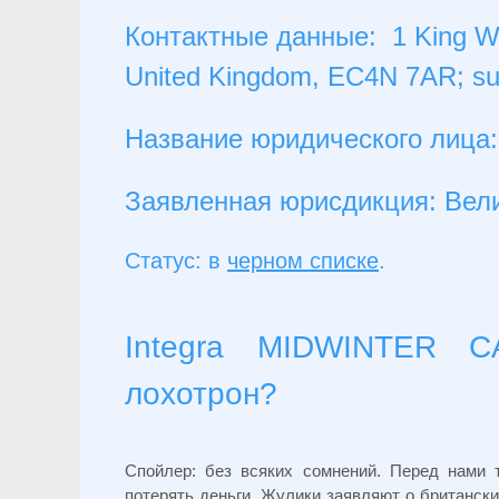
Контактные данные: 1 King Wil
United Kingdom, EC4N 7AR;
su
Название юридического лиц
Заявленная юрисдикция: Вел
Статус: в
черном списке
.
Integra MIDWINTER C
лохотрон?
Спойлер: без всяких сомнений. Перед нами 
потерять деньги. Жулики заявляют о британски