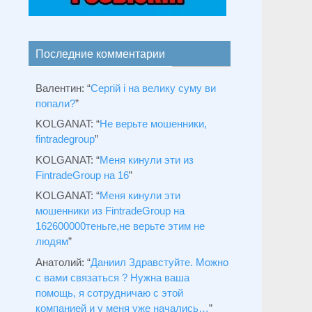
Последние комментарии
Валентин
: “
Сергій і на велику суму ви
попали?
”
KOLGANAT
: “
Не верьте мошенники,
fintradegroup
”
KOLGANAT
: “
Меня кинули эти из
FintradeGroup на 16
”
KOLGANAT
: “
Меня кинули эти
мошенники из FintradeGroup на
162600000теньге,не верьте этим не
людям
”
Анатолий
: “
Даниил Здравстуйте. Можно
с вами связаться ? Нужна ваша
помощь, я сотрудничаю с этой
компанией и у меня уже начались…
”