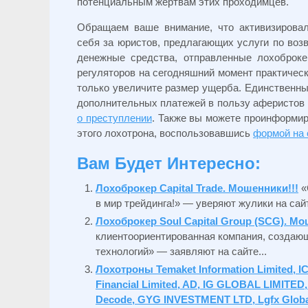
потенциальным жертвам этих проходимцев.
Обращаем ваше внимание, что активизирова
себя за юристов, предлагающих услуги по возв
денежные средства, отправленные лохоброк
регуляторов на сегодняшний момент практичес
только увеличите размер ущерба. Единственн
дополнительных платежей в пользу аферистов 
о преступлении
. Также вы можете проинформир
этого лохотрона, воспользовавшись
формой на 
Вам Будет Интересно:
Лохоброкер Capital Trade. Мошенники!!!
«
в мир трейдинга!» — уверяют жулики на сайт
Лохоброкер Soul Capital Group (SCG). М
клиентоориентированная компания, создаю
технологий» — заявляют на сайте...
Лохотроны Temaket Information Limited, IC
Financial Limited, AD, IG GLOBAL LIMITED
Decode, GYG INVESTMENT LTD, Lgfx Global