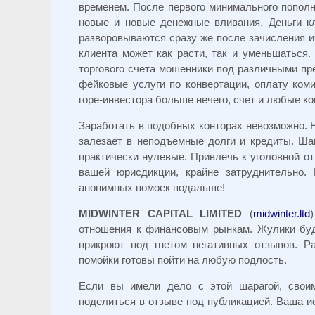
временем. После первого минимального пополн
новые и новые денежные вливания. Деньги к
разворовываются сразу же после зачисления их
клиента может как расти, так и уменьшаться.
торгового счета мошенники под различными пр
фейковые услуги по конвертации, оплату комис
горе-инвестора больше нечего, счет и любые к
Заработать в подобных конторах невозможно. 
залезает в неподъемные долги и кредиты. Ша
практически нулевые. Привлечь к уголовной о
вашей юрисдикции, крайне затруднительно.
анонимных помоек подальше!
MIDWINTER CAPITAL LIMITED
(
midwinter.ltd
отношения к финансовым рынкам. Жулики буду
прикроют под гнетом негативных отзывов. Р
помойки готовы пойти на любую подлость.
Если вы имели дело с этой шарагой, свои
поделиться в отзыве под публикацией. Ваша ис