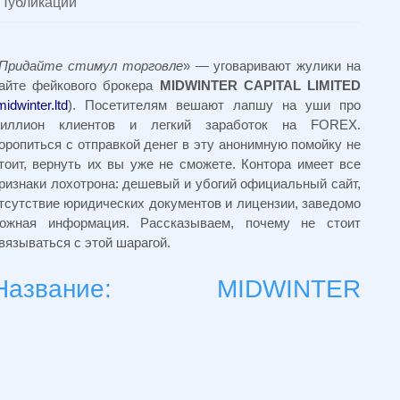
Публикации
Придайте стимул торговле
» — уговаривают жулики на
айте фейкового брокера
MIDWINTER CAPITAL LIMITED
midwinter.ltd
). Посетителям вешают лапшу на уши про
иллион клиентов и легкий заработок на FOREX.
оропиться с отправкой денег в эту анонимную помойку не
тоит, вернуть их вы уже не сможете. Контора имеет все
ризнаки лохотрона: дешевый и убогий официальный сайт,
тсутствие юридических документов и лицензии, заведомо
ожная информация. Рассказываем, почему не стоит
вязываться с этой шарагой.
Название: MIDWINTER