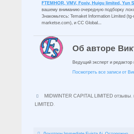
FTEMHOR, VMV, Foxiv, Huigu limited, Yun 
вашему вниманию очередную подборку лохо
Знакомьтесь: Temaket Information Limited (tg-
marketse.com), и CC Global...
Об авторе Вик
Ведущий эксперт и редактор 
Посмотреть все записи от В
MIDWINTER CAPITAL LIMITED отзывы
,
LIMITED
.
Лохотрон Immediate Evista Ai. Осторожно,