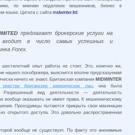
димо, по мнению недалеких мошенников, бизнес в
м языке. Цитата с сайта
midwinter.ltd
:
IMITED
предлагает брокерские услуги на
 входит в число самых успешных и
нка Forex.
 шестилетний опыт работы не стоит. Это, конечно же,
ние нашего лохоброкера, выяснится вполне предсказуемая
тически ничего не знают. Британская компания
MIDWINTER
 реестре британских юридических лиц
, она была
а. Разрешенный вид деятельности — деятельность
на вообще оказывать не имеет права. К мошенническому
ношения. Проходимцы пытаются прикрыть свои махинации
из открытого доступа. Это довольно распространенная
оторой вообще не существует. По факту это анонимные