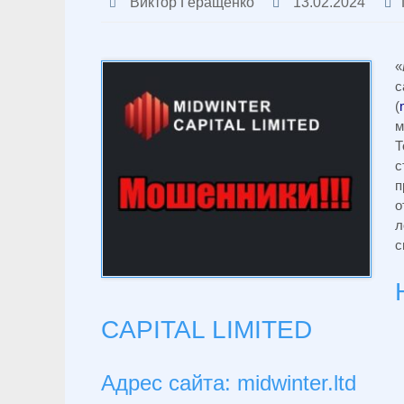
Виктор Геращенко
13.02.2024
«
с
(
м
Т
с
п
о
л
с
CAPITAL LIMITED
Адрес сайта: midwinter.ltd