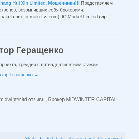
Shang Hui Xin Limited. Мошенники!!!
Представляем
тронов, возомнивших себя брокерами.
maket.com, tg-maketss.com), IC Market Limited (vip-
тор Геращенко
проекта, трейдер с пятнадцатилетним стажем.
иктор Геращенко
→
midwinter.ltd отзывы
,
Брокер MIDWINTER CAPITAL
Skylar Trade (skylar-platform.com). Осторожно,