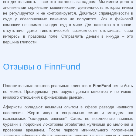
его деятельность – все это осталось за кадром. Мы имеем дело с
анонимными серийными мошенниками, деятельность которых никем
не регулируется и не контролируется. Добиться справедливости в
суде у облапошенных клиентов не получится. Иск к фейковой
компании не примет ни один суд в мире. Для клиентов это значит
отсутствие даже гипотетической возможности отстаивать свои
интересы в правовом поле. Отправлять деньги в никуда – это
вершина глупости.
Отзывы о FinnFund
Положительных отзывов реальных клиентов о
FinnFund
нет и быть
не может. Проходимцы тупо воруют деньги клиентов и не имеют
никакого отношения к финансовым рынкам.
Аферисты обладают немалым опытом в сфере развода наивного
населения. Жертв ищут в социальных сетях и методом так
называемых “холодных звонков”. Схема по вовлечению наивных
буратин в подобные лохотроны отработана жуликами до мелочей и
проверена временем. После первого минимального пополнения
депозита аферисты будут разводить жертву на все новые и новые