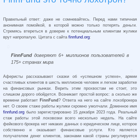
Правильный ответ: даже не сомневайтесь. Перед нами типичная
анонимная помойкой, в которой можно только потерять деньги.
Стремясь втереться в доверие к потенциальным клиентам жулики
врут напропалую. Цитата с сайта
finnfund.org
:
FinnFund
доверяют 6+ миллионов пользователей в
175+ странах мира
Аферисты рассказывают сказки об «успешном успехе», армии
счастливых клиентов в шесть миллионов человек и легком заработке
на финансовых рынках. Верить этим прохвостам не стоит, это
слишком дорого обойдется. Возникает простой вопрос: а сколько же
времени работает
FinnFund
?
Ответа на него на сайте лохоброкера
нет. О своем стаже работы жулики скромно умолчали. Доменное имя
finnfund.org
было зарегистрировано 15 декабря 2023 года. Реальный
стаж работы этой лоховозки всего несколько недель. На сайте
фейкового брокера нет никаких данных о юридическом лице, которое
собственно и оказывает финансовые услуги. Кто является
получателем денег клиентов, законами какой страны регулируется