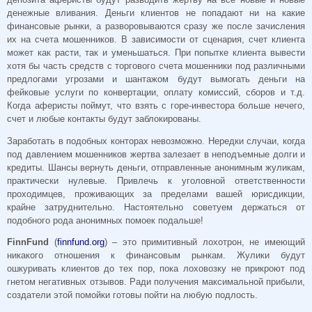
денежные вливания. Деньги клиентов не попадают ни на какие
финансовые рынки, а разворовываются сразу же после зачисления
их на счета мошенников. В зависимости от сценария, счет клиента
может как расти, так и уменьшаться. При попытке клиента вывести
хотя бы часть средств с торгового счета мошенники под различными
предлогами угрозами и шантажом будут вымогать деньги на
фейковые услуги по конвертации, оплату комиссий, сборов и т.д.
Когда аферисты поймут, что взять с горе-инвестора больше нечего,
счет и любые контакты будут заблокированы.
Заработать в подобных конторах невозможно. Нередки случаи, когда
под давлением мошенников жертва залезает в неподъемные долги и
кредиты. Шансы вернуть деньги, отправленные анонимным жуликам,
практически нулевые. Привлечь к уголовной ответственности
проходимцев, проживающих за пределами вашей юрисдикции,
крайне затруднительно. Настоятельно советуем держаться от
подобного рода анонимных помоек подальше!
FinnFund
(
finnfund.org
) – это примитивный лохотрон, не имеющий
никакого отношения к финансовым рынкам. Жулики будут
ошкуривать клиентов до тех пор, пока лоховозку не прикроют под
гнетом негативных отзывов. Ради получения максимальной прибыли,
создатели этой помойки готовы пойти на любую подлость.