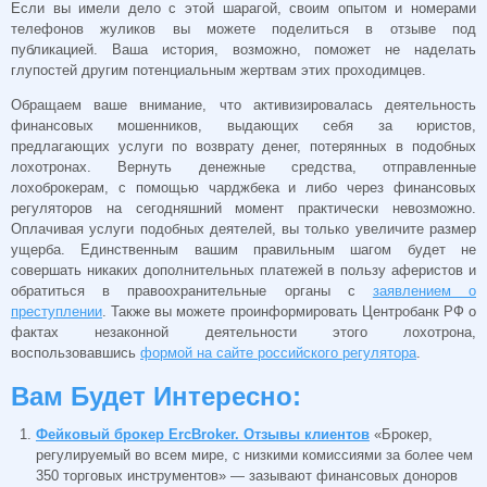
Если вы имели дело с этой шарагой, своим опытом и номерами
телефонов жуликов вы можете поделиться в отзыве под
публикацией. Ваша история, возможно, поможет не наделать
глупостей другим потенциальным жертвам этих проходимцев.
Обращаем ваше внимание, что активизировалась деятельность
финансовых мошенников, выдающих себя за юристов,
предлагающих услуги по возврату денег, потерянных в подобных
лохотронах. Вернуть денежные средства, отправленные
лохоброкерам, с помощью чарджбека и либо через финансовых
регуляторов на сегодняшний момент практически невозможно.
Оплачивая услуги подобных деятелей, вы только увеличите размер
ущерба. Единственным вашим правильным шагом будет не
совершать никаких дополнительных платежей в пользу аферистов и
обратиться в правоохранительные органы с
заявлением о
преступлении
. Также вы можете проинформировать Центробанк РФ о
фактах незаконной деятельности этого лохотрона,
воспользовавшись
формой на сайте российского регулятора
.
Вам Будет Интересно:
Фейковый брокер ErcBroker. Отзывы клиентов
«Брокер,
регулируемый во всем мире, с низкими комиссиями за более чем
350 торговых инструментов» — зазывают финансовых доноров