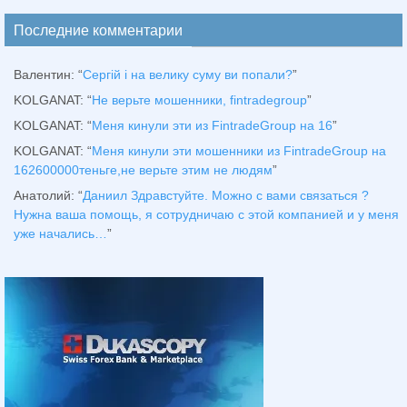
Последние комментарии
Валентин
: “
Сергій і на велику суму ви попали?
”
KOLGANAT
: “
Не верьте мошенники, fintradegroup
”
KOLGANAT
: “
Меня кинули эти из FintradeGroup на 16
”
KOLGANAT
: “
Меня кинули эти мошенники из FintradeGroup на
162600000теньге,не верьте этим не людям
”
Анатолий
: “
Даниил Здравстуйте. Можно с вами связаться ?
Нужна ваша помощь, я сотрудничаю с этой компанией и у меня
уже начались…
”