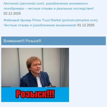
Aerovestx (aerovestx.com): разоблачение анонимного
лохоброкера – честные отзывы и реальные последствия!
02.12.2025
Фейковый брокер Prime Trust Market (primetrustmarket.com).
Честные отзывы и разоблачение мошенников!
01.12.2025
Внимание!!! Розыск!!!