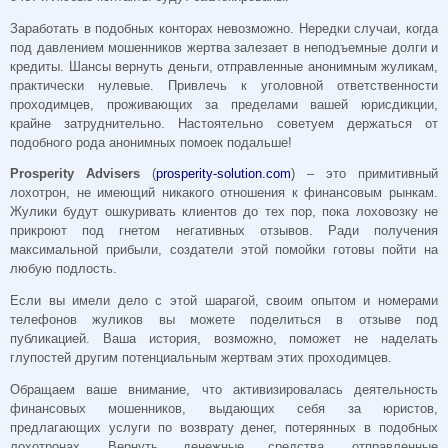
Заработать в подобных конторах невозможно. Нередки случаи, когда
под давлением мошенников жертва залезает в неподъемные долги и
кредиты. Шансы вернуть деньги, отправленные анонимным жуликам,
практически нулевые. Привлечь к уголовной ответственности
проходимцев, проживающих за пределами вашей юрисдикции,
крайне затруднительно. Настоятельно советуем держаться от
подобного рода анонимных помоек подальше!
Prosperity Advisers
(
prosperity-solution.com
) – это примитивный
лохотрон, не имеющий никакого отношения к финансовым рынкам.
Жулики будут ошкуривать клиентов до тех пор, пока лоховозку не
прикроют под гнетом негативных отзывов. Ради получения
максимальной прибыли, создатели этой помойки готовы пойти на
любую подлость.
Если вы имели дело с этой шарагой, своим опытом и номерами
телефонов жуликов вы можете поделиться в отзыве под
публикацией. Ваша история, возможно, поможет не наделать
глупостей другим потенциальным жертвам этих проходимцев.
Обращаем ваше внимание, что активизировалась деятельность
финансовых мошенников, выдающих себя за юристов,
предлагающих услуги по возврату денег, потерянных в подобных
лохотронах. Вернуть денежные средства, отправленные