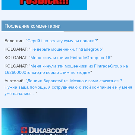
Последние комментарии
Валентин
: “
Сергій і на велику суму ви попали?
”
KOLGANAT
: “
Не верьте мошенники, fintradegroup
”
KOLGANAT
: “
Меня кинули эти из FintradeGroup на 16
”
KOLGANAT
: “
Меня кинули эти мошенники из FintradeGroup на
162600000теньге,не верьте этим не людям
”
Анатолий
: “
Даниил Здравстуйте. Можно с вами связаться ?
Нужна ваша помощь, я сотрудничаю с этой компанией и у меня
уже начались…
”