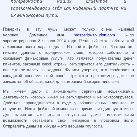
потребности наших клиентов, и
зарекомендовали себя как надежный партнер на
их финансовом пути.
Поверить в эту чушь может только очень наивный
человек. Доменное имя
prosperity-solution.com
было
зарегистрировано 8 января 2024 года. Реальный стаж работы этой
лоховозки всего пара недель. На сайте фейкового брокера нет
никаких данных о юридическом лице, которое собственно и
оказывает финансовые услуги. Кто является получателем денег
клиентов, законами какой страны регулируется его деятельность –
все это осталось за кадром. Жулики уверяют, что «работают в
канадской экономической зоне’. При этом проходимцы даже не
заикаются об обязательной для тамошних брокеров лицензии.
Мы имеем дело с анонимными серийными мошенниками,
деятельность которых никем не регулируется и не контролируется.
Добиться справедливости в суде у облапошенных клиентов не
получится. Иск к фейковой компании не примет ни один суд в мире.
Для клиентов это значит отсутствие даже гипотетической
возможности отстаивать свои интересы в правовом поле.
Отправлять деньги в никуда – это вершина глупости.