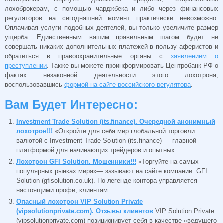
лохоброкерам, с помощью чарджбека и либо через финансовых
регуляторов на сегодняшний момент практически невозможно.
Оплачивая услуги подобных деятелей, вы только увеличите размер
ущерба. Единственным вашим правильным шагом будет не
совершать никаких дополнительных платежей в пользу аферистов и
обратиться в правоохранительные органы с
заявлением о
преступлении
. Также вы можете проинформировать Центробанк РФ о
фактах незаконной деятельности этого лохотрона,
воспользовавшись
формой на сайте российского регулятора
.
Вам Будет Интересно:
Investment Trade Solution (its.finance). Очередной анонимный
лохотрон!!!
«​​Откройте для себя мир глобальной торговли
валютой с Investment Trade Solution (its.finance) — главной
платформой для начинающих трейдеров и опытных...
Лохотрон GFI Solution. Мошенники!!!
«Торгуйте на самых
популярных рынках мира»— зазывают на сайте компании GFI
Solution (gfisolution.co.uk). По легенде контора управляется
настоящими профи, клиентам...
Опасный лохотрон VIP Solution Private
(vipsolutionprivate.com). Отзывы клиентов
VIP Solution Private
(vipsolutionprivate.com) позиционирует себя в качестве «ведущего