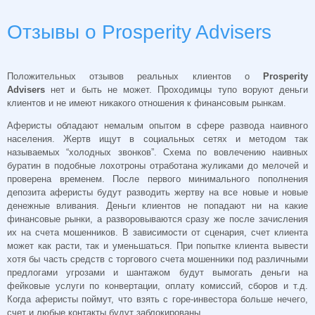
Отзывы о Prosperity Advisers
Положительных отзывов реальных клиентов о
Prosperity
Advisers
нет и быть не может. Проходимцы тупо воруют деньги
клиентов и не имеют никакого отношения к финансовым рынкам.
Аферисты обладают немалым опытом в сфере развода наивного
населения. Жертв ищут в социальных сетях и методом так
называемых “холодных звонков”. Схема по вовлечению наивных
буратин в подобные лохотроны отработана жуликами до мелочей и
проверена временем. После первого минимального пополнения
депозита аферисты будут разводить жертву на все новые и новые
денежные вливания. Деньги клиентов не попадают ни на какие
финансовые рынки, а разворовываются сразу же после зачисления
их на счета мошенников. В зависимости от сценария, счет клиента
может как расти, так и уменьшаться. При попытке клиента вывести
хотя бы часть средств с торгового счета мошенники под различными
предлогами угрозами и шантажом будут вымогать деньги на
фейковые услуги по конвертации, оплату комиссий, сборов и т.д.
Когда аферисты поймут, что взять с горе-инвестора больше нечего,
счет и любые контакты будут заблокированы.