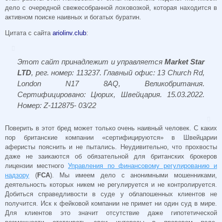
дело с очередной свежесобранной лоховозкой, которая находится в
активном поиске наивных и богатых буратин.
Цитата с сайта
ariolinv.club
:
Этот сайт принадлежит и управляется
Market Star
LTD
, рег. номер: 113237. Главный офис: 13 Church Rd,
London N17 8AQ, Великобритания.
Сертифицировано: Цюрих, Швейцария. 15.03.2022.
Номер: Z-112875- 03/22
Поверить в этот бред может только очень наивный человек. С каких
пор британские компании «сертифицируются» в Швейцарии
аферисты пояснить и не пытались. Неудивительно, что прохвосты
даже не заикаются об обязательной для британских брокеров
лицензии местного
Управления по финансовому регулированию и
надзору
(
FCA
). Мы имеем дело с анонимными мошенниками,
деятельность которых никем не регулируется и не контролируется.
Добиться справедливости в суде у облапошенных клиентов не
получится. Иск к фейковой компании не примет ни один суд в мире.
Для клиентов это значит отсутствие даже гипотетической