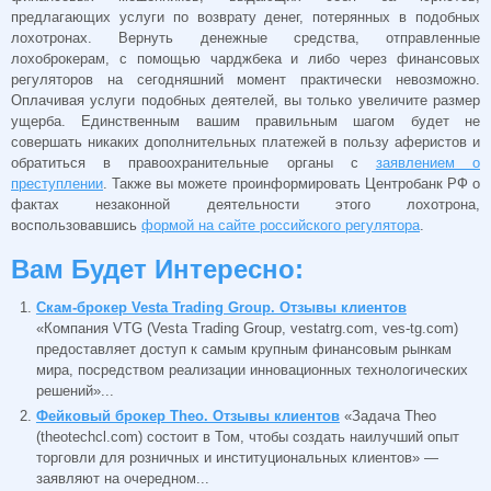
предлагающих услуги по возврату денег, потерянных в подобных
лохотронах. Вернуть денежные средства, отправленные
лохоброкерам, с помощью чарджбека и либо через финансовых
регуляторов на сегодняшний момент практически невозможно.
Оплачивая услуги подобных деятелей, вы только увеличите размер
ущерба. Единственным вашим правильным шагом будет не
совершать никаких дополнительных платежей в пользу аферистов и
обратиться в правоохранительные органы с
заявлением о
преступлении
. Также вы можете проинформировать Центробанк РФ о
фактах незаконной деятельности этого лохотрона,
воспользовавшись
формой на сайте российского регулятора
.
Вам Будет Интересно:
Скам-брокер Vesta Trading Group. Отзывы клиентов
«Компания VTG (Vesta Trading Group, vestatrg.com, ves-tg.com)
предоставляет доступ к самым крупным финансовым рынкам
мира, посредством реализации инновационных технологических
решений»...
Фейковый брокер Theo. Отзывы клиентов
«Задача Theo
(theotechcl.com) состоит в Том, чтобы создать наилучший опыт
торговли для розничных и институциональных клиентов» —
заявляют на очередном...