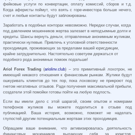
фейковые услуги по конвертации, оплату комиссий, сборов и т.д.
Когда аферисты поймут, что взять с горе-инвестора больше нечего,
счет и любые контакты будут заблокированы.
Заработать в подобных конторах невозможно. Нередки случаи, когда
под давлением мошенников жертва залезает в неподъемные долги и
кредиты. Шансы вернуть деньги, отправленные анонимным жуликам,
практически нулевые. Привлечь к уголовной ответственности
проходимцев, проживающих за пределами вашей юрисдикции,
крайне затруднительно. Настоятельно советуем держаться от
подобного рода анонимных помоек подальше!
Ariol Forex Trading
(
ariolinv.club
) – это примитивный лохотрон, не
имеющий никакого отношения к финансовым рынкам. Жулики будут
ошкуривать клиентов до тех пор, пока лоховозку не прикроют под
гнетом негативных отзывов. Ради получения максимальной прибыли,
создатели этой помойки готовы пойти на любую подлость.
Если вы имели дело с этой шарагой, своим опытом и номерами
телефонов жуликов вы можете поделиться в отзыве под
публикацией. Ваша история, возможно, поможет не наделать
глупостей другим потенциальным жертвам этих проходимцев.
Обращаем ваше внимание, что активизировалась деятельность
финансовых мошенников, выдающих себя за юристов,