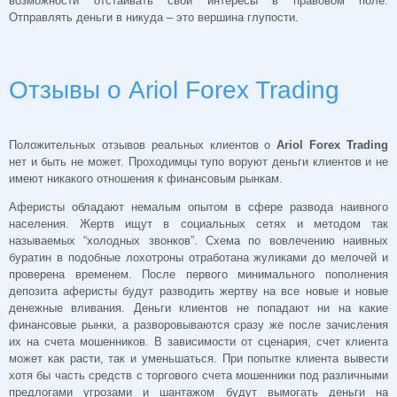
возможности отстаивать свои интересы в правовом поле.
Отправлять деньги в никуда – это вершина глупости.
Отзывы о Ariol Forex Trading
Положительных отзывов реальных клиентов о
Ariol Forex Trading
нет и быть не может. Проходимцы тупо воруют деньги клиентов и не
имеют никакого отношения к финансовым рынкам.
Аферисты обладают немалым опытом в сфере развода наивного
населения. Жертв ищут в социальных сетях и методом так
называемых “холодных звонков”. Схема по вовлечению наивных
буратин в подобные лохотроны отработана жуликами до мелочей и
проверена временем. После первого минимального пополнения
депозита аферисты будут разводить жертву на все новые и новые
денежные вливания. Деньги клиентов не попадают ни на какие
финансовые рынки, а разворовываются сразу же после зачисления
их на счета мошенников. В зависимости от сценария, счет клиента
может как расти, так и уменьшаться. При попытке клиента вывести
хотя бы часть средств с торгового счета мошенники под различными
предлогами угрозами и шантажом будут вымогать деньги на