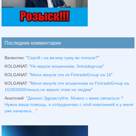
Последние комментарии
Валентин
: “
Сергій і на велику суму ви попали?
”
KOLGANAT
: “
Не верьте мошенники, fintradegroup
”
KOLGANAT
: “
Меня кинули эти из FintradeGroup на 16
”
KOLGANAT
: “
Меня кинули эти мошенники из FintradeGroup на
162600000теньге,не верьте этим не людям
”
Анатолий
: “
Даниил Здравстуйте. Можно с вами связаться ?
Нужна ваша помощь, я сотрудничаю с этой компанией и у меня
уже начались…
”