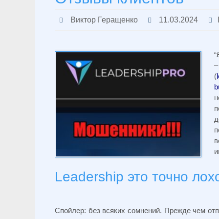
Виктор Геращенко
11.03.2024
“
–
(
b
н
п
д
п
в
и
Leadership это точно лох
Спойлер: без всяких сомнений. Прежде чем отп