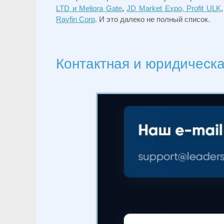
LTD и Meliora Gate
,
JD Market Expo, Profit ULK
Rayfin Corp
. И это далеко не полный список.
Контактная и юридическ