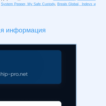
,
System Pepper, My Safe Custody
,
Breals Global,
Indevs
и
ая информация