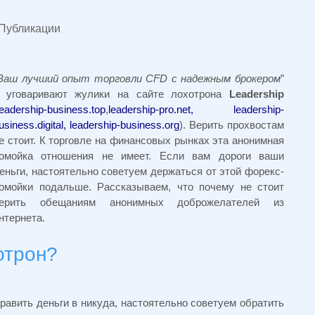
Публикации
Ваш лучший опыт торговли CFD с надежным брокером
”
 уговаривают жулики на сайте лохотрона
Leadership
leadership-business.top
,
leadership-pro.net, leadership-
usiness.digital, leadership-business.org
). Верить прохвостам
е стоит. К торговле на финансовых рынках эта анонимная
омойка отношения не имеет. Если вам дороги ваши
еньги, настоятельно советуем держаться от этой форекс-
омойки подальше. Рассказываем, что почему не стоит
ерить обещаниям анонимных доброжелателей из
нтернета.
отрон?
равить деньги в никуда, настоятельно советуем обратить