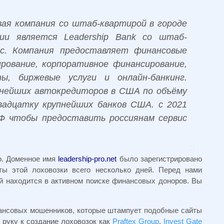
вая компания со штаб-квартирой в городе
ии является Leadership Bank со штаб-
ес. Компания предоставляет финансовые
рование, корпоративное финансирование,
ы, биржевые услуги и онлайн-банкинг.
упнейших автокредиторов в США по объёму
вадцатку крупнейших банков США. с 2021
Ф чтобы предоставить россиянам сервис
го. Доменное имя
leadership-pro.net
было зарегистрировано
ты этой лоховозки всего несколько дней. Перед нами
й находится в активном поиске финансовых доноров. Вы
ансовых мошенников, которые штампует подобные сайты
 руку к создание лоховозок как
Praftex Group
,
Invest Gate