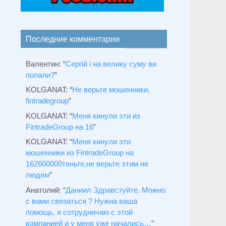
Последние комментарии
Валентин
: “
Сергій і на велику суму ви
попали?
”
KOLGANAT
: “
Не верьте мошенники,
fintradegroup
”
KOLGANAT
: “
Меня кинули эти из
FintradeGroup на 16
”
KOLGANAT
: “
Меня кинули эти
мошенники из FintradeGroup на
162600000теньге,не верьте этим не
людям
”
Анатолий
: “
Даниил Здравстуйте. Можно
с вами связаться ? Нужна ваша
помощь, я сотрудничаю с этой
компанией и у меня уже начались…
”