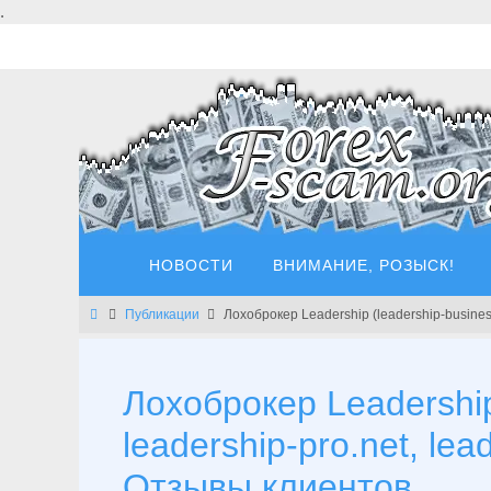
Перейти
.
к
содержимому
Перейти
НОВОСТИ
ВНИМАНИЕ, РОЗЫСК!
к
содержимому
Главная
Публикации
Лохоброкер Leadership (leadership-business.
Лохоброкер Leadership 
leadership-pro.net, lead
Отзывы клиентов