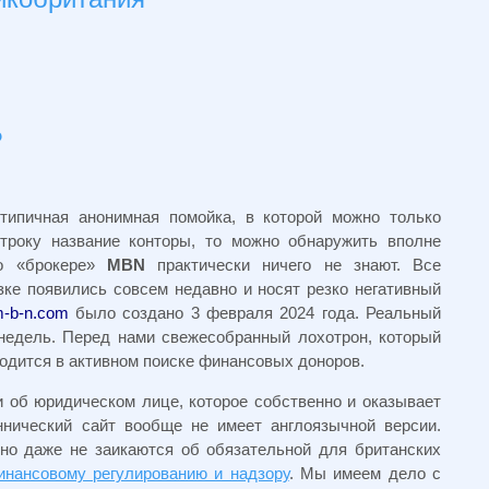
?
типичная анонимная помойка, в которой можно только
троку название конторы, то можно обнаружить вполне
 о «брокере»
MBN
практически ничего не знают. Все
ке появились совсем недавно и носят резко негативный
-b-n.com
было создано 3 февраля 2024 года. Реальный
 недель.
Перед нами свежесобранный лохотрон, который
одится в активном поиске финансовых доноров.
 об юридическом лице, которое собственно и оказывает
ннический сайт вообще не имеет англоязычной версии.
но даже не заикаются об обязательной для британских
инансовому регулированию и надзору
. Мы имеем дело с