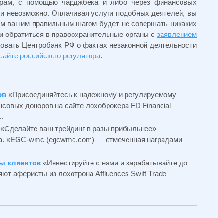
ерам, с помощью чарджбека и либо через финансовых
ки невозможно. Оплачивая услуги подобных деятелей, вы
ым вашим правильным шагом будет не совершать никаких
и обратиться в правоохранительные органы с
заявлением
овать Центробанк РФ о фактах незаконной деятельности
сайте российского регулятора
.
ов
«Присоединяйтесь к надежному и регулируемому
овых доноров на сайте лохоброкера FD Financial
.
«Сделайте ваш трейдинг в разы прибыльнее» —
ра. «EGC-wmc (egcwmc.com) — отмеченная наградами
вы клиентов
«Инвестируйте с нами и зарабатывайте до
т аферисты из лохотрона Affluences Swift Trade