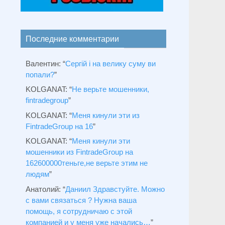
Последние комментарии
Валентин
: “
Сергій і на велику суму ви
попали?
”
KOLGANAT
: “
Не верьте мошенники,
fintradegroup
”
KOLGANAT
: “
Меня кинули эти из
FintradeGroup на 16
”
KOLGANAT
: “
Меня кинули эти
мошенники из FintradeGroup на
162600000теньге,не верьте этим не
людям
”
Анатолий
: “
Даниил Здравстуйте. Можно
с вами связаться ? Нужна ваша
помощь, я сотрудничаю с этой
компанией и у меня уже начались…
”