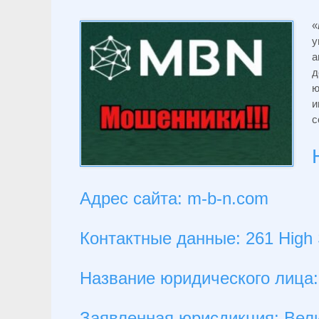
«
у
а
д
ю
и
с
Адрес сайта: m-b-n.com
Контактные данные: 261 High 
Название юридического лица:
Заявленная юрисдикция: Вел