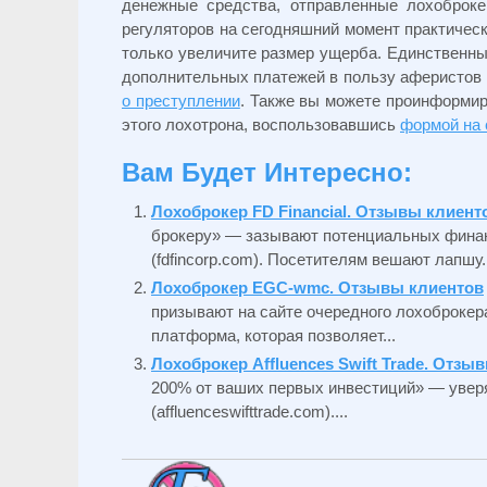
денежные средства, отправленные лохоброк
регуляторов на сегодняшний момент практичес
только увеличите размер ущерба. Единственн
дополнительных платежей в пользу аферистов 
о преступлении
. Также вы можете проинформир
этого лохотрона, воспользовавшись
формой на 
Вам Будет Интересно:
Лохоброкер FD Financial. Отзывы клиент
брокеру» — зазывают потенциальных финанс
(fdfincorp.com). Посетителям вешают лапшу..
Лохоброкер EGC-wmc. Отзывы клиентов
призывают на сайте очередного лохоброке
платформа, которая позволяет...
Лохоброкер Affluences Swift Trade. Отзы
200% от ваших первых инвестиций» — уверяю
(affluenceswifttrade.com)....