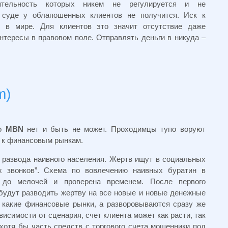
ятельность которых никем не регулируется и не
в суде у облапошенных клиентов не получится. Иск к
 в мире. Для клиентов это значит отсутствие даже
нтересы в правовом поле. Отправлять деньги в никуда –
m)
 о
MBN
нет и быть не может. Проходимцы тупо воруют
я к финансовым рынкам.
развода наивного населения. Жертв ищут в социальных
х звонков”. Схема по вовлечению наивных буратин в
 до мелочей и проверена временем. После первого
будут разводить жертву на все новые и новые денежные
а какие финансовые рынки, а разворовываются сразу же
висимости от сценария, счет клиента может как расти, так
хотя бы часть средств с торгового счета мошенники под