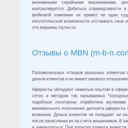
анонимными серийными мошенниками, де
контролируется. Добиться справедливости 
фейковой компании не примет ни один суд
гипотетической возможности отстаивать свои и
это вершина глупости.
Отзывы о MBN (m-b-n.co
Положительных отзывов реальных клиентов
деньги клиентов и не имеют никакого отношени
Аферисты обладают немалым опытом в сфере 
сетях и методом так называемых “холодны
подобные лохотроны отработана жуликами
минимального пополнения депозита аферисты 
вливания. Деньги клиентов не попадают ни н
после зачисления их на счета мошенников. В за
и уменьшаться. При попытке клиента вывести 