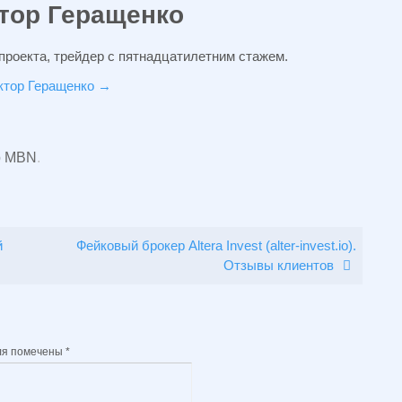
тор Геращенко
проекта, трейдер с пятнадцатилетним стажем.
иктор Геращенко
→
р MBN
.
й
Фейковый брокер Altera Invest (alter-invest.io).
Отзывы клиентов
ля помечены
*