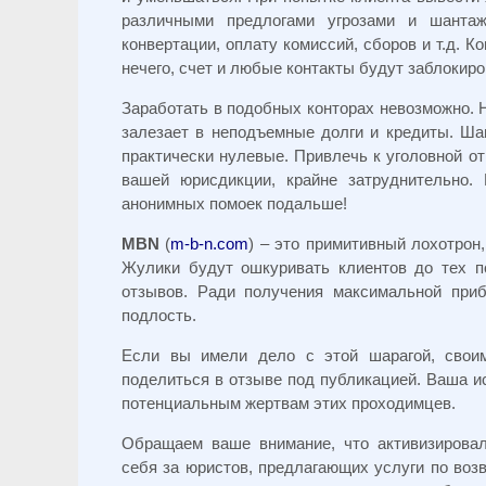
различными предлогами угрозами и шанта
конвертации, оплату комиссий, сборов и т.д. К
нечего, счет и любые контакты будут заблокир
Заработать в подобных конторах невозможно. 
залезает в неподъемные долги и кредиты. Ша
практически нулевые. Привлечь к уголовной о
вашей юрисдикции, крайне затруднительно.
анонимных помоек подальше!
MBN
(
m-b-n.com
) – это примитивный лохотрон
Жулики будут ошкуривать клиентов до тех по
отзывов. Ради получения максимальной при
подлость.
Если вы имели дело с этой шарагой, свои
поделиться в отзыве под публикацией. Ваша ис
потенциальным жертвам этих проходимцев.
Обращаем ваше внимание, что активизирова
себя за юристов, предлагающих услуги по возв