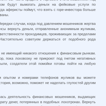
жом будут вымогать деньги на фейковые услуги по
огда аферисты поймут, что взять с горе-инвестора больше
ованы.
Нередки случаи, когда под давлением мошенников жертва
нсы вернуть деньги, отправленные анонимным жуликам,
тветственности проходимцев, проживающих за пределами
 Настоятельно советуем держаться от подобного рода
, не имеющий никакого отношения к финансовым рынкам.
р, пока лоховозку не прикроют под гнетом негативных
были, создатели этой помойки готовы пойти на любую
м опытом и номерами телефонов жуликов вы можете
тория, возможно, поможет не наделать глупостей другим
лась деятельность финансовых мошенников, выдающих
рату денег, потерянных в подобных лохотронах. Вернуть