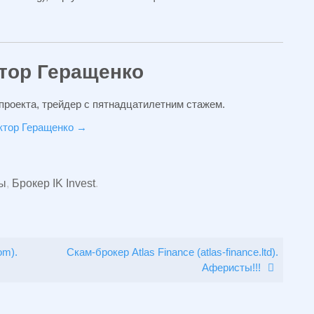
тор Геращенко
проекта, трейдер с пятнадцатилетним стажем.
иктор Геращенко
→
вы
,
Брокер IK Invest
.
om).
Скам-брокер Atlas Finance (atlas-finance.ltd).
Аферисты!!!