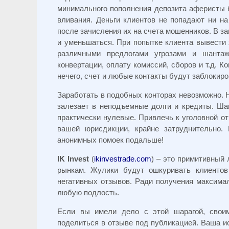
минимального пополнения депозита аферисты 
вливания. Деньги клиентов не попадают ни н
после зачисления их на счета мошенников. В за
и уменьшаться. При попытке клиента вывести 
различными предлогами угрозами и шанта
конвертации, оплату комиссий, сборов и т.д. К
нечего, счет и любые контакты будут заблокир
Заработать в подобных конторах невозможно. 
залезает в неподъемные долги и кредиты. Ша
практически нулевые. Привлечь к уголовной о
вашей юрисдикции, крайне затруднительно.
анонимных помоек подальше!
IK Invest
(
ikinvestrade.com
) – это примитивный
рынкам. Жулики будут ошкуривать клиентов
негативных отзывов. Ради получения максимал
любую подлость.
Если вы имели дело с этой шарагой, свои
поделиться в отзыве под публикацией. Ваша ис