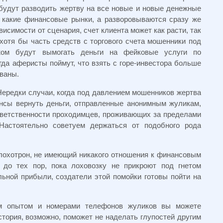
будут разводить жертву на все новые и новые денежные
а какие финансовые рынки, а разворовываются сразу же
висимости от сценария, счет клиента может как расти, так
хотя бы часть средств с торгового счета мошенники под
жом будут вымогать деньги на фейковые услуги по
огда аферисты поймут, что взять с горе-инвестора больше
ованы.
Нередки случаи, когда под давлением мошенников жертва
нсы вернуть деньги, отправленные анонимным жуликам,
тветственности проходимцев, проживающих за пределами
 Настоятельно советуем держаться от подобного рода
 лохотрон, не имеющий никакого отношения к финансовым
 до тех пор, пока лоховозку не прикроют под гнетом
ьной прибыли, создатели этой помойки готовы пойти на
м опытом и номерами телефонов жуликов вы можете
тория, возможно, поможет не наделать глупостей другим