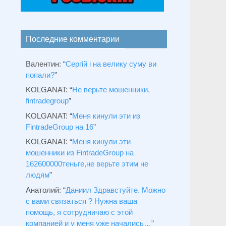
Последние комментарии
Валентин
: “
Сергій і на велику суму ви
попали?
”
KOLGANAT
: “
Не верьте мошенники,
fintradegroup
”
KOLGANAT
: “
Меня кинули эти из
FintradeGroup на 16
”
KOLGANAT
: “
Меня кинули эти
мошенники из FintradeGroup на
162600000теньге,не верьте этим не
людям
”
Анатолий
: “
Даниил Здравстуйте. Можно
с вами связаться ? Нужна ваша
помощь, я сотрудничаю с этой
компанией и у меня уже начались…
”