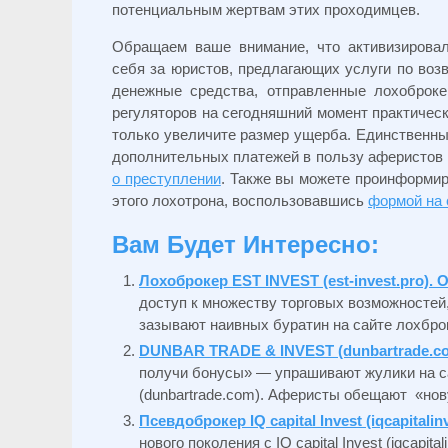
потенциальным жертвам этих проходимцев.
Обращаем ваше внимание, что активизирова
себя за юристов, предлагающих услуги по возв
денежные средства, отправленные лохоброк
регуляторов на сегодняшний момент практичес
только увеличите размер ущерба. Единственн
дополнительных платежей в пользу аферистов 
о преступлении
. Также вы можете проинформир
этого лохотрона, воспользовавшись
формой на 
Вам Будет Интересно:
Лохоброкер EST INVEST (est-invest.pro). 
доступ к множеству торговых возможностей
зазывают наивных буратин на сайте лохброк
DUNBAR TRADE & INVEST (dunbartrade.com
получи бонусы» — упрашивают жулики на
(dunbartrade.com). Аферисты обещают «нову
Псевдоброкер IQ capital Invest (iqcapitalin
нового поколения с IQ capital Invest (iqcapi