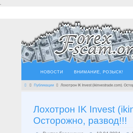
Перейти
.
к
содержимому
Перейти
НОВОСТИ
ВНИМАНИЕ, РОЗЫСК!
к
содержимому
Главная
Публикации
Лохотрон IK Invest (ikinvestrade.com). Осто
Лохотрон IK Invest (ik
Осторожно, развод!!!