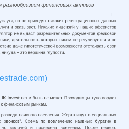
м разнообразием финансовых активов
слуги, но не приводят никаких регистрационных данных
слуги и оказывает. Никаких лицензий у наших аферистов
гулятор не выдаст разрешительных документов фейковой
ки, деятельность которых никем не регулируется и не
тствие даже гипотетической возможности отстаивать свои
 никуда – это вершина глупости.
vestrade.com)
б
IK Invest
нет и быть не может. Проходимцы тупо воруют
я к финансовым рынкам.
развода наивного населения. Жертв ищут в социальных
х звонков”. Схема по вовлечению наивных буратин в
 до мелочей и проверена временем. После первого