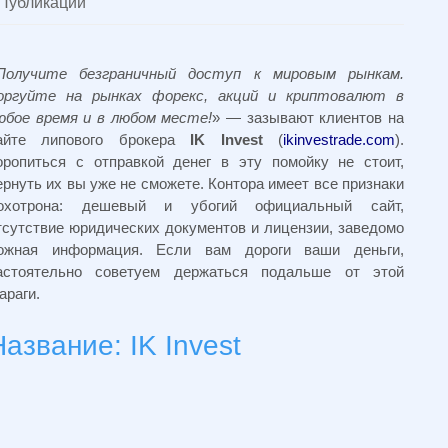
Публикации
Получите безграничный доступ к мировым рынкам.
оргуйте на рынках форекс, акций и криптовалют в
юбое время и в любом месте!
» — зазывают клиентов на
айте липового брокера
IK Invest
(
ikinvestrade.com
).
оропиться с отправкой денег в эту помойку не стоит,
ернуть их вы уже не сможете. Контора имеет все признаки
охотрона: дешевый и убогий официальный сайт,
тсутствие юридических документов и лицензии, заведомо
ожная информация. Если вам дороги ваши деньги,
астоятельно советуем держаться подальше от этой
араги.
Название: IK Invest