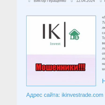
Виктор Геращенко
12.04.2024
«
Т
л
с
Т
в
л
о
л
н
ш
Адрес сайта: ikinvestrade.com