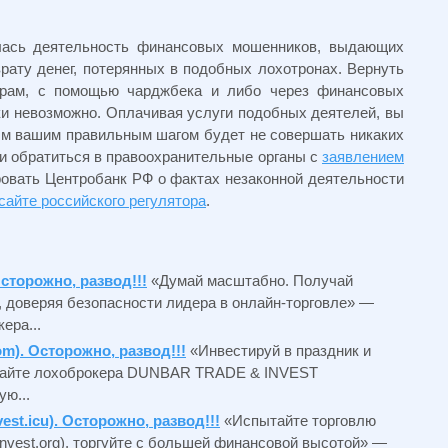
лась деятельность финансовых мошенников, выдающих
рату денег, потерянных в подобных лохотронах. Вернуть
ерам, с помощью чарджбека и либо через финансовых
ки невозможно. Оплачивая услуги подобных деятелей, вы
ым вашим правильным шагом будет не совершать никаких
и обратиться в правоохранительные органы с
заявлением
овать Центробанк РФ о фактах незаконной деятельности
сайте российского регулятора
.
Осторожно, развод!!!
«Думай масштабно. Получай
, доверяя безопасности лидера в онлайн-торговле» —
ера...
). Осторожно, развод!!!
«Инвестируй в праздник и
 сайте лохоброкера DUNBAR TRADE & INVEST
ю...
vest.icu). Осторожно, развод!!!
«Испытайте торговлю
talinvest.org), торгуйте с большей финансовой высотой» —