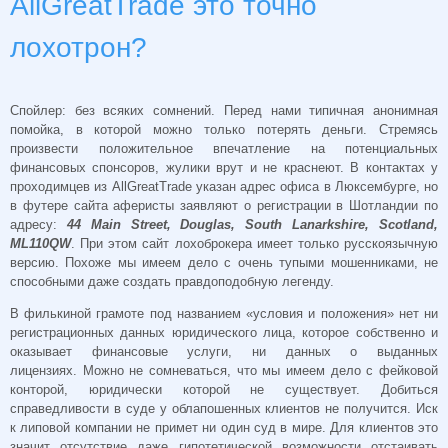
AllGreatTrade это точно
лохотрон?
Спойлер: без всяких сомнений. Перед нами типичная анонимная
помойка, в которой можно только потерять деньги. Стремясь
произвести положительное впечатление на потенциальных
финансовых спонсоров, жулики врут и не краснеют. В контактах у
проходимцев из AllGreatTrade указан адрес офиса в Люксембурге, но
в футере сайта аферисты заявляют о регистрации в Шотландии по
адресу:
44 Main Street, Douglas, South Lanarkshire, Scotland,
ML110QW
. При этом сайт лохоброкера имеет только русскоязычную
версию. Похоже мы имеем дело с очень тупыми мошенниками, не
способными даже создать правдоподобную легенду.
В филькиной грамоте под названием «условия и положения» нет ни
регистрационных данных юридического лица, которое собственно и
оказывает финансовые услуги, ни данных о выданных
лицензиях. Можно не сомневаться, что мы имеем дело с фейковой
конторой, юридически которой не существует. Добиться
справедливости в суде у облапошенных клиентов не получится. Иск
к липовой компании не примет ни один суд в мире. Для клиентов это
значит отсутствие даже гипотетической возможности отстаивать