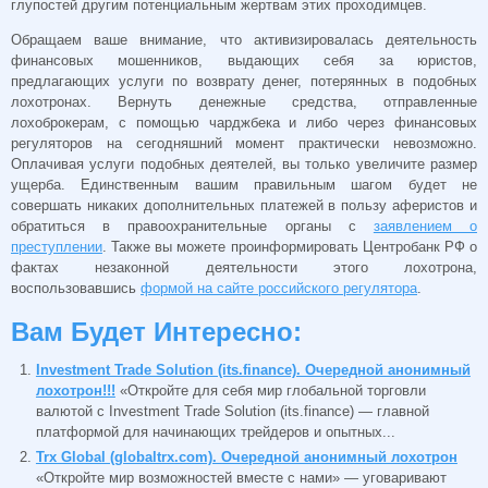
глупостей другим потенциальным жертвам этих проходимцев.
Обращаем ваше внимание, что активизировалась деятельность
финансовых мошенников, выдающих себя за юристов,
предлагающих услуги по возврату денег, потерянных в подобных
лохотронах. Вернуть денежные средства, отправленные
лохоброкерам, с помощью чарджбека и либо через финансовых
регуляторов на сегодняшний момент практически невозможно.
Оплачивая услуги подобных деятелей, вы только увеличите размер
ущерба. Единственным вашим правильным шагом будет не
совершать никаких дополнительных платежей в пользу аферистов и
обратиться в правоохранительные органы с
заявлением о
преступлении
. Также вы можете проинформировать Центробанк РФ о
фактах незаконной деятельности этого лохотрона,
воспользовавшись
формой на сайте российского регулятора
.
Вам Будет Интересно:
Investment Trade Solution (its.finance). Очередной анонимный
лохотрон!!!
«​​Откройте для себя мир глобальной торговли
валютой с Investment Trade Solution (its.finance) — главной
платформой для начинающих трейдеров и опытных...
Trx Global (globaltrx.com). Очередной анонимный лохотрон
«Откройте мир возможностей вместе с нами» — уговаривают