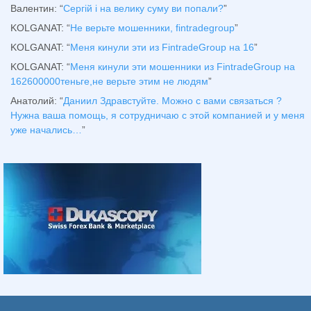
Валентин
: “
Сергій і на велику суму ви попали?
”
KOLGANAT
: “
Не верьте мошенники, fintradegroup
”
KOLGANAT
: “
Меня кинули эти из FintradeGroup на 16
”
KOLGANAT
: “
Меня кинули эти мошенники из FintradeGroup на
162600000теньге,не верьте этим не людям
”
Анатолий
: “
Даниил Здравстуйте. Можно с вами связаться ?
Нужна ваша помощь, я сотрудничаю с этой компанией и у меня
уже начались…
”