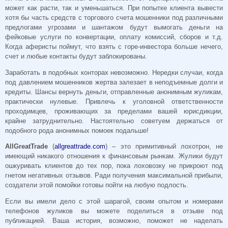
может как расти, так и уменьшаться. При попытке клиента вывести
хотя бы часть средств с торгового счета мошенники под различными
предлогами угрозами и шантажом будут вымогать деньги на
фейковые услуги по конвертации, оплату комиссий, сборов и т.д.
Когда аферисты поймут, что взять с горе-инвестора больше нечего,
счет и любые контакты будут заблокированы.
Заработать в подобных конторах невозможно. Нередки случаи, когда
под давлением мошенников жертва залезает в неподъемные долги и
кредиты. Шансы вернуть деньги, отправленные анонимным жуликам,
практически нулевые. Привлечь к уголовной ответственности
проходимцев, проживающих за пределами вашей юрисдикции,
крайне затруднительно. Настоятельно советуем держаться от
подобного рода анонимных помоек подальше!
AllGreatTrade
(
allgreattrade.com
) – это примитивный лохотрон, не
имеющий никакого отношения к финансовым рынкам. Жулики будут
ошкуривать клиентов до тех пор, пока лоховозку не прикроют под
гнетом негативных отзывов. Ради получения максимальной прибыли,
создатели этой помойки готовы пойти на любую подлость.
Если вы имели дело с этой шарагой, своим опытом и номерами
телефонов жуликов вы можете поделиться в отзыве под
публикацией. Ваша история, возможно, поможет не наделать