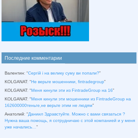
Последние комментарии
Валентин
: “
Сергій і на велику суму ви попали?
”
KOLGANAT
: “
Не верьте мошенники, fintradegroup
”
KOLGANAT
: “
Меня кинули эти из FintradeGroup на 16
”
KOLGANAT
: “
Меня кинули эти мошенники из FintradeGroup на
162600000теньге,не верьте этим не людям
”
Анатолий
: “
Даниил Здравстуйте. Можно с вами связаться ?
Нужна ваша помощь, я сотрудничаю с этой компанией и у меня
уже начались…
”