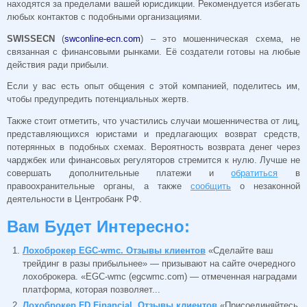
находятся за пределами вашей юрисдикции. Рекомендуется избегать
любых контактов с подобными организациями.
SWISSECN
(
swconline-ecn.com
) – это мошенническая схема, не
связанная с финансовыми рынками. Её создатели готовы на любые
действия ради прибыли.
Если у вас есть опыт общения с этой компанией, поделитесь им,
чтобы предупредить потенциальных жертв.
Также стоит отметить, что участились случаи мошенничества от лиц,
представляющихся юристами и предлагающих возврат средств,
потерянных в подобных схемах. Вероятность возврата денег через
чарджбек или финансовых регуляторов стремится к нулю. Лучше не
совершать дополнительные платежи и
обратиться
в
правоохранительные органы, а также
сообщить
о незаконной
деятельности в Центробанк РФ.
Вам Будет Интересно:
Лохоброкер EGC-wmc. Отзывы клиентов
«Сделайте ваш
трейдинг в разы прибыльнее» — призывают на сайте очередного
лохоброкера. «EGC-wmc (egcwmc.com) — отмеченная наградами
платформа, которая позволяет...
Лохоброкер FD Financial. Отзывы клиентов
«Присоединяйтесь