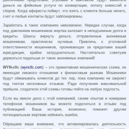
деньги на фейковые услуги по конвертации, оплату комиссий и
сборов. Когда аферисты поймут, что взять с клиента больше нечего,
счет и любые контакты будут заблокированы.
Заработать в таких компаниях невозможно. Нередки случаи, когда
под давлением мошенников жертва залезает в неподъемные долги и
кредиты. Шансы вернуть деньги, отправленные анонимным
мошенникам, практически нулевые. Привлечь к уголовной
ответственности мошенников, проживающих за пределами вашей
юрисдикции, крайне затруднительно. Настоятельно советуем
держаться подальше от таких анонимных компаний!
WYN-cllc
(
wyncllc.com
) – это примитивная мошенническая схема, не
имеющая никакого отношения к финансовым рынкам. Мошенники
будут обманывать клиентов до тех пор, пока компанию не закроют
под гнетом негативных отзывов. Ради получения максимальной
прибыли, создатели этой схемы готовы пойти на любую подлость.
Если вы имели дело с этой компанией, своим опытом и номерами
телефонов мошенников вы можете поделиться в отзыве под
публикацией. Ваша история, возможно, поможет другим
потенциальным жертвам избежать ошибок.
Обращаем ваше внимание, что активизировалась деятельность