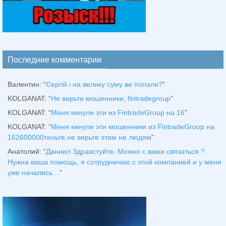
Последние комментарии
Валентин
: “
Сергій і на велику суму ви попали?
”
KOLGANAT
: “
Не верьте мошенники, fintradegroup
”
KOLGANAT
: “
Меня кинули эти из FintradeGroup на 16
”
KOLGANAT
: “
Меня кинули эти мошенники из FintradeGroup на
162600000теньге,не верьте этим не людям
”
Анатолий
: “
Даниил Здравстуйте. Можно с вами связаться ?
Нужна ваша помощь, я сотрудничаю с этой компанией и у меня
уже начались…
”