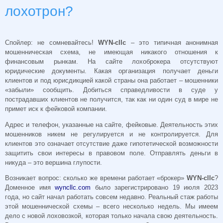
лохотрон?
Спойлер: не сомневайтесь!
WYN-cllc
– это типичная анонимная
мошенническая схема, не имеющая никакого отношения к
финансовым рынкам. На сайте лохоброкера отсутствуют
юридические документы. Какая организация получает деньги
клиентов и под юрисдикцией какой страны она работает – мошенники
«забыли» сообщить. Добиться справедливости в суде у
пострадавших клиентов не получится, так как ни один суд в мире не
примет иск к фейковой компании.
Адрес и телефон, указанные на сайте, фейковые. Деятельность этих
мошенников никем не регулируется и не контролируется. Для
клиентов это означает отсутствие даже гипотетической возможности
защитить свои интересы в правовом поле. Отправлять деньги в
никуда – это вершина глупости.
Возникает вопрос: сколько же времени работает «брокер»
WYN-cllc
?
Доменное имя
wyncllc.com
было зарегистрировано 19 июля 2023
года, но сайт начал работать совсем недавно. Реальный стаж работы
этой мошеннической схемы – всего несколько недель. Мы имеем
дело с новой лоховозкой, которая только начала свою деятельность.