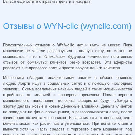
Вы все еще хотите отправить деньги в никуда?
Отзывы о WYN-cllc (wyncllc.com)
Положительных отзывов о
WYN-cllc
нет и быть не может. Пока
мошенники не успели развернуться в полную силу, но можно не
сомневаться, что в ближайшем будущем количество негативных
отзывов от обманутых клиентов резко возрастет. Эти аферисты
работают вне правового поля и просто воруют деньги клиентов.
Мошенники обладают значительным опытом в обмане наивных
людей. Жертв ищут в социальных сетях и с помощью «холодных
звонков». Схема вовлечения наивных людей в такие мошенничества
отработана до мелочей и проверена временем. После первого
минимального пополнения депозита аферисты будут убеждать
жертву делать новые и новые денежные вливания. Деньги клиентов
не попадают на финансовые рынки, а разворовываются сразу после
зачисления на счета мошенников. В зависимости от сценария, счет
клиента может как расти, так и уменьшаться. При попытке клиента
вывести хотя бы часть средств с торгового счета мошенники под
различными предлогами, угрозами и шантажом будут вымогать