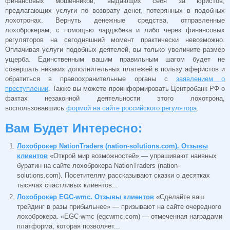
финансовых мошенников, выдающих себя за юристов,
предлагающих услуги по возврату денег, потерянных в подобных
лохотронах. Вернуть денежные средства, отправленные
лохоброкерам, с помощью чарджбека и либо через финансовых
регуляторов на сегодняшний момент практически невозможно.
Оплачивая услуги подобных деятелей, вы только увеличите размер
ущерба. Единственным вашим правильным шагом будет не
совершать никаких дополнительных платежей в пользу аферистов и
обратиться в правоохранительные органы с
заявлением о
преступлении
. Также вы можете проинформировать Центробанк РФ о
фактах незаконной деятельности этого лохотрона,
воспользовавшись
формой на сайте российского регулятора
.
Вам Будет Интересно:
Лохоброкер NationTraders (nation-solutions.com). Отзывы
клиентов
«Открой мир возможностей» — упрашивают наивных
буратин на сайте лохоброкера NationTraders (nation-
solutions.com). Посетителям рассказывают сказки о десятках
тысячах счастливых клиентов...
Лохоброкер EGC-wmc. Отзывы клиентов
«Сделайте ваш
трейдинг в разы прибыльнее» — призывают на сайте очередного
лохоброкера. «EGC-wmc (egcwmc.com) — отмеченная наградами
платформа, которая позволяет...