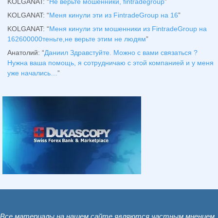
KOLGANAT
: “
Не верьте мошенники, fintradegroup
”
KOLGANAT
: “
Меня кинули эти из FintradeGroup на 16
”
KOLGANAT
: “
Меня кинули эти мошенники из FintradeGroup на
162600000теньге,не верьте этим не людям
”
Анатолий
: “
Даниил Здравстуйте. Можно с вами связаться ?
Нужна ваша помощь, я сотрудничаю с этой компанией и у меня
уже начались…
”
Все материалы на нашем сайте являются частным мнением