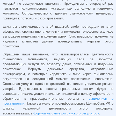
который не заслуживает внимания. Проходимцы в очередной раз
пытаются позиционировать пустышку как солидную и надежную
компанию. Сотрудничество с данным скам-сервисом неминуемо
приведет к потерям и разочарованиям.
Если вы сталкивались с этой шарагой, либо пострадали от этих
аферистов, своими впечатлениями и номерами телефонов жуликов
вы можете поделиться в комментариях. Это, возможно, поможет не
наделать глупостей другим потенциальным жертвам этого
лохотрона.
Обращаем ваше внимание, что активизировалась деятельность
финансовых мошенников, выдающих себя за юристов,
предлагающих услуги по возврату денег, потерянных в подобных
лохотронах. Вернуть денежные средства, отправленные
лохоброкерам, с помощью чарджбека и либо через финансовых
регуляторов на сегодняшний момент практически невозможно.
Оплачивая услуги подобных деятелей, вы только увеличите размер
ущерба. Единственным вашим правильным шагом будет не
совершать никаких дополнительных платежей в пользу аферистов и
обратиться в правоохранительные органы с
заявлением о
преступлении
. Также вы можете проинформировать Центробанк РФ о
фактах незаконной деятельности этого лохотрона,
воспользовавшись
формой на сайте российского регулятора
.