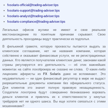
fxsolaris-official@trading-adviser.tips
fxsolaris-support@trading-adviser.tips
fxsolaris-analyst@trading-adviser.tips
fxsolaris-compliance@trading-adviser.tips
Легальных офисов жулики не имеют и свое реальное
местонахождение по понятным причинам скрывают. Свою
деятельность проходимцы ведут практически из подполья.
В филькиной грамоте, которую прохвосты пытаются выдать за
клиентское соглашение, нет ни названия компании, которая
собственно и оказывает финансовые услуги, ни ее регистрационных
данных. Кто является получателем клиентских денег, законами какой
страны регулируется его деятельность — об этих важнейших
моментах на сайте лохоброкера не сказано ни слова. О каких-либо
лицензиях аферисты из
FX Solaris
даже не вспоминают. Это
неудивительно — ни один финансовый регулятор в мире не выдаст
разрешительные документы компании без официального статуса.
Для клиентов это значит полную правовую незащищенность.
Создатели лохотрона будут совершенно безнаказанно воровать
деньги клиентов и привлечь их к ответственности у кинутых
трейдеров нет ни одного шанса. Вы еще хотите связаться с этими
мошенниками?