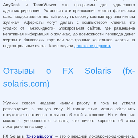
AnyDesk
и
TeamViewer
это программы для удаленного
администрирования. Установив эти приложения жертва фактически
сама предоставляет полный доступ к своему компьютеру анонимным
жуликам. Аферисты могут делать с компьютером клиента что
угодно: от «безобидного» блокирования сайтов, где размещена
негативная информация о жуликах, до возможности перевода денег
жертвы с банковских карт или электронных кошельков жертвы на
подконтрольные счета. Такие случаи
далеко не редкость
.
Отзывы о FX Solaris (fx-
solaris.com)
Жулики совсем недавно начали работу и пока не успели
развернуться в полную силу. И только этим можно объяснить
отсутствие негативных отзывов об этой лоховозке. Но и без них
можно с уверенностью сказать, что ничего хорошего об этом
лохотроне не напишут.
FX Solaris
(
fx-solaris.com
) – это очередной лохоброкер-однодневка,