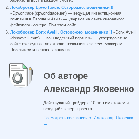
Аферисты врут в каждом слове:...
Лохоброкер Dpworltrade. Осторожно, мошенники!!!
«Dpworltrade (dpworldtrade.net) — ведущая инвестиционная
компания в Европе и Азии» — уверяют на сайте очередного
фейкового брокера. При этом сайт...
Лохоброкер Donx Avelli. Осторожно, мошенники!!!
«Donx Avelli
(donxavelli.com) — ваш надежный партнер» — утверждают на
сайте очередного лохотрона, возомнившего себя брокером.
Посетителям вешают лапшу на...
Об авторе
Александр Яковенко
Действующий трейдер с 10-летним стажем и
ведущий эксперт проекта.
Посмотреть все записи от Александр Яковенко
→