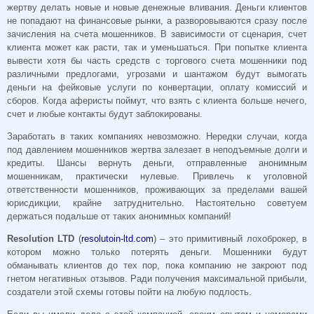
жертву делать новые и новые денежные вливания. Деньги клиентов
не попадают на финансовые рынки, а разворовываются сразу после
зачисления на счета мошенников. В зависимости от сценария, счет
клиента может как расти, так и уменьшаться. При попытке клиента
вывести хотя бы часть средств с торгового счета мошенники под
различными предлогами, угрозами и шантажом будут вымогать
деньги на фейковые услуги по конвертации, оплату комиссий и
сборов. Когда аферисты поймут, что взять с клиента больше нечего,
счет и любые контакты будут заблокированы.
Заработать в таких компаниях невозможно. Нередки случаи, когда
под давлением мошенников жертва залезает в неподъемные долги и
кредиты. Шансы вернуть деньги, отправленные анонимным
мошенникам, практически нулевые. Привлечь к уголовной
ответственности мошенников, проживающих за пределами вашей
юрисдикции, крайне затруднительно. Настоятельно советуем
держаться подальше от таких анонимных компаний!
Resolution LTD
(
resolutoin-ltd.com
) – это примитивный лохоброкер, в
котором можно только потерять деньги. Мошенники будут
обманывать клиентов до тех пор, пока компанию не закроют под
гнетом негативных отзывов. Ради получения максимальной прибыли,
создатели этой схемы готовы пойти на любую подлость.