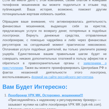
Если вы имели дело с этой компанией, своим опытом и номерами
телефонов мошенников вы можете поделиться в отзыве под
публикацией. Ваша история, возможно, поможет другим
потенциальным жертвам избежать ошибок.
Обращаем ваше внимание, что активизировалась деятельность
финансовых мошенников, выдающих себя за юристов,
предлагающих услуги по возврату денег, потерянных в подобных
лохотронах. Вернуть денежные средства, отправленные
лохоброкерам, с помощью чарджбека и либо через финансовых
регуляторов на сегодняшний момент практически невозможно.
Оплачивая услуги подобных деятелей, вы только увеличите размер
ущерба. Единственным вашим правильным шагом будет не
совершать никаких дополнительных платежей в пользу аферистов и
обратиться в правоохранительные органы с
заявлением о
преступлении
. Также вы можете проинформировать Центробанк РФ о
фактах незаконной деятельности этого лохотрона,
воспользовавшись
формой на сайте российского регулятора
.
Вам Будет Интересно:
Лохоброкер VPK MK. Осторожно, мошенники!!!
«Присоединяйтесь к надежному и регулируемому брокеру» —
зазывают жулики на сайте лохоброкера VPK MK (vpk-mk.com).