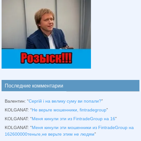
Последние комментарии
Валентин
: “
Сергій і на велику суму ви попали?
”
KOLGANAT
: “
Не верьте мошенники, fintradegroup
”
KOLGANAT
: “
Меня кинули эти из FintradeGroup на 16
”
KOLGANAT
: “
Меня кинули эти мошенники из FintradeGroup на
162600000теньге,не верьте этим не людям
”