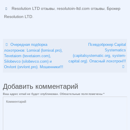
,
,
Resolution LTD отзывы
resolutoin-ltd.com отзывы
Брокер
.
Resolution LTD
Очередная подборка
Псевдоброкер Capital
Systematics
лохотронов: Lornixal (lornixal.pro),
(capitalsystematic.org, system-
Tevetaiom (tevetaiom.com),
capital.org). Опасный лохотрон!!!
Silobevco (silobevco.com) и
Orvlont (orvlont.pro). Мошенники!!!
Добавить комментарий
Ваш адрес email не будет опубликован.
Обязательные поля помечены
*