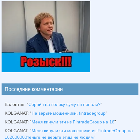
Последние комментарии
Валентин
: “
Сергій і на велику суму ви попали?
”
KOLGANAT
: “
Не верьте мошенники, fintradegroup
”
KOLGANAT
: “
Меня кинули эти из FintradeGroup на 16
”
KOLGANAT
: “
Меня кинули эти мошенники из FintradeGroup на
162600000теньге,не верьте этим не людям
”