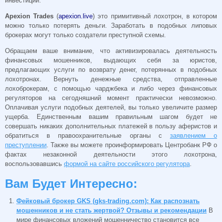
инвестиций.
Apexion Trades
(
apexion.live
) это примитивный лохотрон, в котором
можно только потерять деньги. Заработать в подобных липовых
брокерах могут только создатели преступной схемы.
Обращаем ваше внимание, что активизировалась деятельность
финансовых мошенников, выдающих себя за юристов,
предлагающих услуги по возврату денег, потерянных в подобных
лохотронах. Вернуть денежные средства, отправленные
лохоброкерам, с помощью чарджбека и либо через финансовых
регуляторов на сегодняшний момент практически невозможно.
Оплачивая услуги подобных деятелей, вы только увеличите размер
ущерба. Единственным вашим правильным шагом будет не
совершать никаких дополнительных платежей в пользу аферистов и
обратиться в правоохранительные органы с
заявлением о
преступлении
. Также вы можете проинформировать Центробанк РФ о
фактах незаконной деятельности этого лохотрона,
воспользовавшись
формой на сайте российского регулятора
.
Вам Будет Интересно:
Фейковый брокер GKS (gks-trading.com): Как распознать
мошенников и не стать жертвой? Отзывы и рекомендации
В
мире финансовых вложений мошенничество становится все