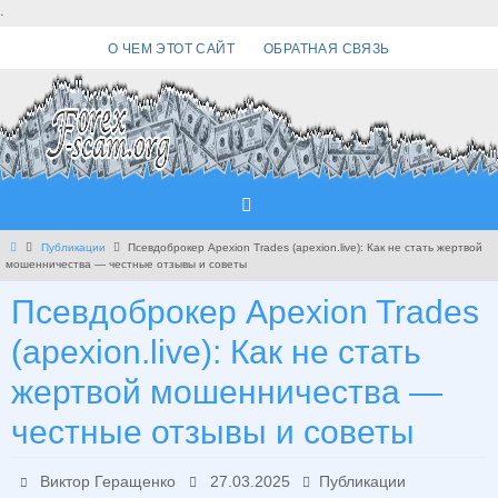
Перейти
.
к
О ЧЕМ ЭТОТ САЙТ
ОБРАТНАЯ СВЯЗЬ
содержимому
Главная
Публикации
Псевдоброкер Apexion Trades (apexion.live): Как не стать жертвой
мошенничества — честные отзывы и советы
Псевдоброкер Apexion Trades
(apexion.live): Как не стать
жертвой мошенничества —
честные отзывы и советы
Виктор Геращенко
27.03.2025
Публикации