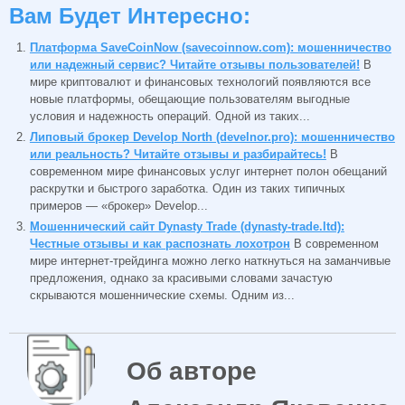
Вам Будет Интересно:
Платформа SaveCoinNow (savecoinnow.com): мошенничество
или надежный сервис? Читайте отзывы пользователей!
В
мире криптовалют и финансовых технологий появляются все
новые платформы, обещающие пользователям выгодные
условия и надежность операций. Одной из таких...
Липовый брокер Develop North (develnor.pro): мошенничество
или реальность? Читайте отзывы и разбирайтесь!
В
современном мире финансовых услуг интернет полон обещаний
раскрутки и быстрого заработка. Один из таких типичных
примеров — «брокер» Develop...
Мошеннический сайт Dynasty Trade (dynasty-trade.ltd):
Честные отзывы и как распознать лохотрон
В современном
мире интернет-трейдинга можно легко наткнуться на заманчивые
предложения, однако за красивыми словами зачастую
скрываются мошеннические схемы. Одним из...
Об авторе