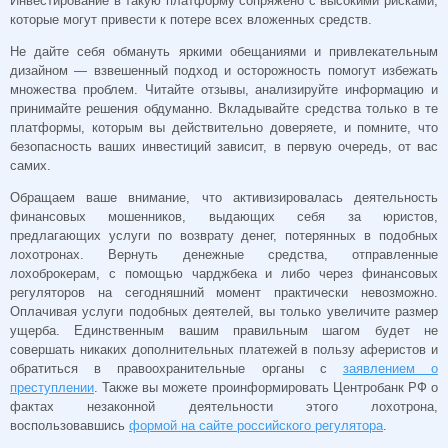
Инвестирование в такую платформу сопряжено с высокими рисками,
которые могут привести к потере всех вложенных средств.
Не дайте себя обмануть яркими обещаниями и привлекательным
дизайном — взвешенный подход и осторожность помогут избежать
множества проблем. Читайте отзывы, анализируйте информацию и
принимайте решения обдуманно. Вкладывайте средства только в те
платформы, которым вы действительно доверяете, и помните, что
безопасность ваших инвестиций зависит, в первую очередь, от вас
самих.
Обращаем ваше внимание, что активизировалась деятельность
финансовых мошенников, выдающих себя за юристов,
предлагающих услуги по возврату денег, потерянных в подобных
лохотронах. Вернуть денежные средства, отправленные
лохоброкерам, с помощью чарджбека и либо через финансовых
регуляторов на сегодняшний момент практически невозможно.
Оплачивая услуги подобных деятелей, вы только увеличите размер
ущерба. Единственным вашим правильным шагом будет не
совершать никаких дополнительных платежей в пользу аферистов и
обратиться в правоохранительные органы с
заявлением о
преступлении
. Также вы можете проинформировать Центробанк РФ о
фактах незаконной деятельности этого лохотрона,
воспользовавшись
формой на сайте российского регулятора
.