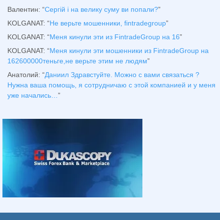
Валентин
: “
Сергій і на велику суму ви попали?
”
KOLGANAT
: “
Не верьте мошенники, fintradegroup
”
KOLGANAT
: “
Меня кинули эти из FintradeGroup на 16
”
KOLGANAT
: “
Меня кинули эти мошенники из FintradeGroup на
162600000теньге,не верьте этим не людям
”
Анатолий
: “
Даниил Здравстуйте. Можно с вами связаться ?
Нужна ваша помощь, я сотрудничаю с этой компанией и у меня
уже начались…
”