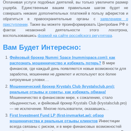
Оплачивая услуги подобных деятелей, вы только увеличите размер
ущерба. Единственным вашим правильным шагом будет не
совершать никаких дополнительных платежей в пользу аферистов и
обратиться в правоохранительные органы с
заявлением о
преступлении
. Также вы можете проинформировать Центробанк РФ о
фактах незаконной деятельности этого лохотрона,
воспользовавшись
формой на сайте российского регулятора
.
Вам Будет Интересно:
Фейковый брокер Nummi Space (nummispace.com): как
распознать мошенничество и избежать потерь?
В мире
финансов, где каждый день появляются новые возможности для
заработка, мошенники не дремлют и используют все более
хитроумные уловки....
Мошеннический брокер Krystals Club (krystalsclub.pro):
реальные отзывы и советы, как избежать обмана!
Мошенничество в финансовом мире, к сожалению, стало
обыденностью, и фейковый брокер Krystals Club (krystalsclub.pro)
— не исключение. Многие пользователи, оказавшись...
First Investment Fund LP (first-invmarket.ae): обзор
мошенничества и реальные отзывы клиентов
Инвестиции
всегда связаны с риском, и в мире финансовых возможностей