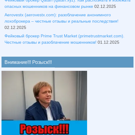
опасных мошенников на финансовом рынке
02.12.2025
Aerovestx (aerovestx.com): разоблачение анонимного
лохоброкера – честные отзывы и реальные последствия!
02.12.2025
Фейковый брокер Prime Trust Market (primetrustmarket.com).
Честные отзывы и разоблачение мошенников!
01.12.2025
Внимание!!! Розыск!!!