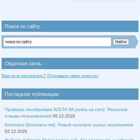
Поиск по сайту
Обратная связь
Вам есть рассказать? Отправьте свою новость!
Последние публикации
Проверка лохоброкера AZETA SA (azeta-sa.com). Реальные
отзывы пользователей
08.12.2025
Kisnovera (kisnovera.net). Новый лохотрон ушлых мошенников
02.12.2025
Фейковый брокер Qatari (qatari.xyz). Как распознать и избежать