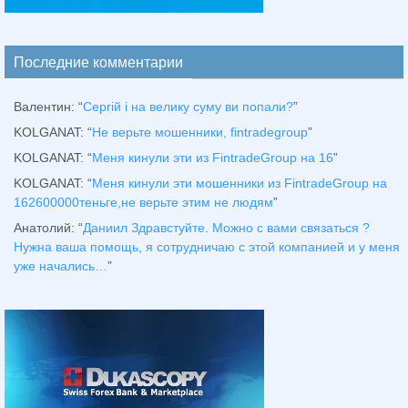
Последние комментарии
Валентин
: “
Сергій і на велику суму ви попали?
”
KOLGANAT
: “
Не верьте мошенники, fintradegroup
”
KOLGANAT
: “
Меня кинули эти из FintradeGroup на 16
”
KOLGANAT
: “
Меня кинули эти мошенники из FintradeGroup на
162600000теньге,не верьте этим не людям
”
Анатолий
: “
Даниил Здравстуйте. Можно с вами связаться ?
Нужна ваша помощь, я сотрудничаю с этой компанией и у меня
уже начались…
”