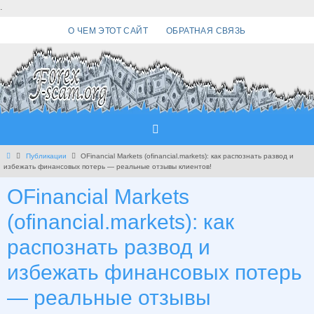
Перейти
.
к
О ЧЕМ ЭТОТ САЙТ
ОБРАТНАЯ СВЯЗЬ
содержимому
Главная
Публикации
OFinancial Markets (ofinancial.markets): как распознать развод и
избежать финансовых потерь — реальные отзывы клиентов!
OFinancial Markets
(ofinancial.markets): как
распознать развод и
избежать финансовых потерь
— реальные отзывы