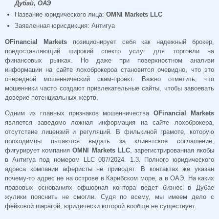
Дубай, ОАЭ
Название юридического лица:
OMNI Markets LLC
Заявленная юрисдикция: Антигуа
OFinancial Markets
позиционирует себя как надежный брокер,
предоставляющий широкий спектр услуг для торговли на
финансовых рынках. Но даже при поверхностном анализи
информации на сайте лохоброкероа становится очевидно, что это
очередной мошеннический скам-проект. Важно отметить, что
мошенники часто создают привлекательные сайты, чтобы завоевать
доверие потенциальных жертв.
Одним из главных признаков мошенничества
OFinancial Markets
является заведомо ложная информация на сайте лохоброкера,
отсутствие лицензий и регуляций. В филькиной грамоте, которую
проходимцы пытаются выдать за клиентское соглашение,
фигурирует компания
OMNI Markets LLC
, зарегистрированная якобы
в Антигуа под номером LLC 007/2024. 1.3. Полного юридического
адреса компании аферисты не приводят. В контактах же указан
почему-то адрес не на острове в Карибском море, а в ОАЭ. На каких
правовых основаниях офшорная контора ведет бизнес в Дубае
жулики пояснить не смогли. Судя по всему, мы имеем дело с
фейковой шарагой, юридически которой вообще не существует.