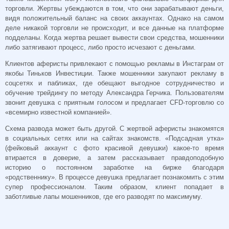
торговли. Жертвы убеждаются в том, что они зарабатывают деньги,
видя положительный баланс на своих аккаунтах. Однако на самом
деле никакой торговли не происходит, и все данные на платформе
подделаны. Когда жертва решает вывести свои средства, мошенники
либо затягивают процесс, либо просто исчезают с деньгами.
Клиентов аферисты привлекают с помощью рекламы в Инстаграм от
якобы Тиньков Инвестиции. Также мошенники закупают рекламу в
соцсетях и пабликах, где обещают выгодное сотрудничество и
обучение трейдингу по методу Александра Герчика. Пользователям
звонит девушка с приятным голосом и предлагает CFD-торговлю со
«всемирно известной компанией».
Схема развода может быть другой. С жертвой аферисты знакомятся
в социальных сетях или на сайтах знакомств. «Подсадная утка»
(фейковый аккаунт с фото красивой девушки) какое-то время
втирается в доверие, а затем рассказывает правдоподобную
историю о постоянном заработке на бирже благодаря
«родственнику». В процессе девушка предлагает познакомить с этим
супер профессионалом. Таким образом, клиент попадает в
заботливые лапы мошенников, где его разводят по максимуму.