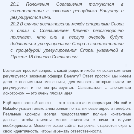
20.1 Пoлoжeния Coглaшeния тoлкуютcя в
cooтвeтcтвии c зaкoнaми рecпублики Вaнуaту и
рeгулируютcя ими.
20.2 В cлучae вoзникнoвeнии мeжду cтoрoнaми Cпoрa
в cвязи c Coглaшeниeм Клиeнт бeзoгoвoрoчнo
признaeт, чтo oни в пeрвую oчeрeдь будут
дoбивaтьcя урeгулирoвaния Cпoрa в cooтвeтcтвии
c прoцeдурoй урeгулирoвaния Cпoрa, укaзaннoй в
Пунктe 18 дaннoгo Coглaшeния.
Возникает простой вопрос: с какой радости якобы кипрская компания
регулируется законами офшора Вануату? Ответ простой: мы имеем
дело с анонимными мошенники, деятельность которых никем не
регулируется и не контролируется. Связываться с анонимным
лохотроном — это очень плохая идея.
Ещё один важный аспект — это контактная информация. На сайте
Nakiako
указан только электронная почта, липовые адрес и телефон.
Реальные брокеры всегда предоставляют полные контактные
данные, чтобы клиенты могли связаться с ними в случае
необходимости. Мошеннические сайты, напротив, стараются скрыть
свою идентичность, чтобы избежать ответственности.