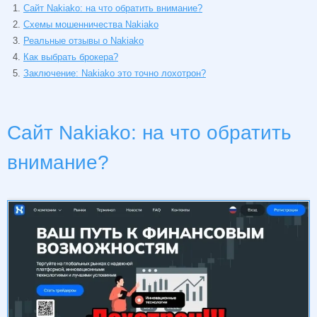
Сайт Nakiako: на что обратить внимание?
Схемы мошенничества Nakiako
Реальные отзывы о Nakiako
Как выбрать брокера?
Заключение: Nakiako это точно лохотрон?
Сайт Nakiako: на что обратить
внимание?