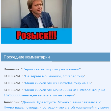
Последние комментарии
Валентин
: “
Сергій і на велику суму ви попали?
”
KOLGANAT
: “
Не верьте мошенники, fintradegroup
”
KOLGANAT
: “
Меня кинули эти из FintradeGroup на 16
”
KOLGANAT
: “
Меня кинули эти мошенники из FintradeGroup на
162600000теньге,не верьте этим не людям
”
Анатолий
: “
Даниил Здравстуйте. Можно с вами связаться ?
Нужна ваша помощь, я сотрудничаю с этой компанией и у меня