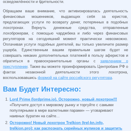
осведомлённости и бдительности.
Обращаем ваше внимание, что активизировалась деятельность
финансовых мошенников, выдающих себя за юристов,
предлагающих услуги по возврату денег, потерянных в подобных
лохотронах. Вернуть денежные средства, отправленные
лохоброкерам, с помощью чарджбека и либо через финансовых
регуляторов на сегодняшний момент практически невозможно.
Оплачивая услуги подобных деятелей, вы только увеличите размер
ущерба. Единственным вашим правильным шагом будет не
совершать никаких дополнительных платежей в пользу аферистов и
обратиться в правоохранительные органы с
заявлением о
преступлении
. Также вы можете проинформировать Центробанк РФ о
фактах незаконной деятельности этого лохотрона,
воспользовавшись
формой на сайте российского регулятора
.
Вам Будет Интересно:
Lord Prime (lordprime.io). Осторожно, новый лохотрон!!!
«Получите доступ к мировому рынку и торгуйте с самыми
популярными в мире валютными парами» — уговаривают
наивных буратин на сайте...
Осторожно! Новый лохотрон Trelkion (trel-kn.info,
trelkion.pro): как распознать серийных жуликов и защитить