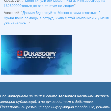
KOLGANAT
: “
Меня кинули эти мошенники из FintradeGroup на
162600000теньге,не верьте этим не людям
”
Анатолий
: “
Даниил Здравстуйте. Можно с вами связаться ?
Нужна ваша помощь, я сотрудничаю с этой компанией и у меня
уже начались…
”
Все материалы на нашем сайте являются частным мнением
авторов публикаций, а не руководством к действию.
Принимать ли размещенную информацию к сведению, решать