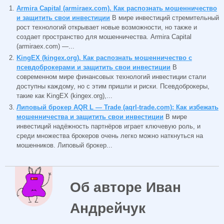
Armira Capital (armiraex.com). Как распознать мошенничество
и защитить свои инвестиции
В мире инвестиций стремительный
рост технологий открывает новые возможности, но также и
создает пространство для мошенничества. Armira Capital
(armiraex.com) —...
KingEX (kingex.org). Как распознать мошенничество с
псевдоброкерами и защитить свои инвестиции
В
современном мире финансовых технологий инвестиции стали
доступны каждому, но с этим пришли и риски. Псевдоброкеры,
такие как KingEX (kingex.org),...
Липовый брокер AQR L — Trade (aqrl-trade.com): Как избежать
мошенничества и защитить свои инвестиции
В мире
инвестиций надёжность партнёров играет ключевую роль, и
среди множества брокеров очень легко можно наткнуться на
мошенников. Липовый брокер...
Об авторе Иван
Андрейчук