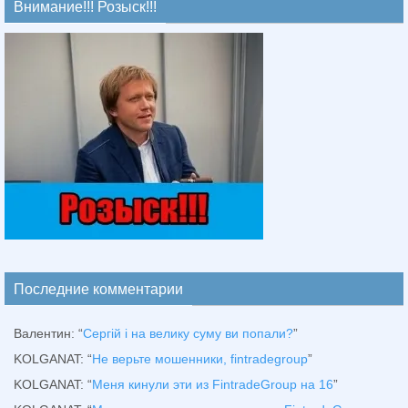
Внимание!!! Розыск!!!
Последние комментарии
Валентин
: “
Сергій і на велику суму ви попали?
”
KOLGANAT
: “
Не верьте мошенники, fintradegroup
”
KOLGANAT
: “
Меня кинули эти из FintradeGroup на 16
”