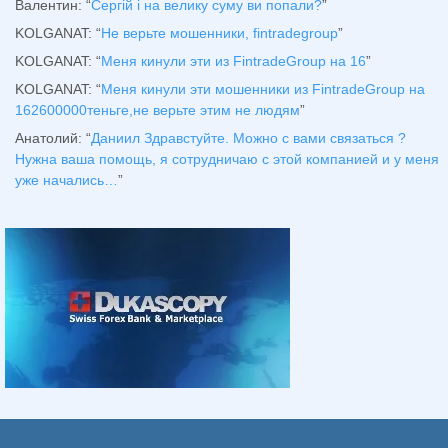
Валентин
: “
Сергій і на велику суму ви попали?
”
KOLGANAT
: “
Не верьте мошенники, fintradegroup
”
KOLGANAT
: “
Меня кинули эти из FintradeGroup на 16
”
KOLGANAT
: “
Меня кинули эти мошенники из FintradeGroup на
162600000теньге,не верьте этим не людям
”
Анатолий
: “
Даниил Здравстуйте. Можно с вами связаться ?
Нужна ваша помощь, я сотрудничаю с этой компанией и у меня
уже начались…
”