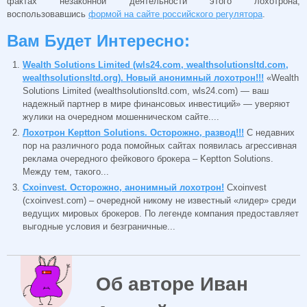
фактах незаконной деятельности этого лохотрона,
воспользовавшись
формой на сайте российского регулятора
.
Вам Будет Интересно:
Wealth Solutions Limited (wls24.com, wealthsolutionsltd.com,
wealthsolutionsltd.org). Новый анонимный лохотрон!!!
«Wealth
Solutions Limited (wealthsolutionsltd.com, wls24.com) — ваш
надежный партнер в мире финансовых инвестиций» — уверяют
жулики на очередном мошенническом сайте....
Лохотрон Keptton Solutions. Осторожно, развод!!!
С недавних
пор на различного рода помойных сайтах появилась агрессивная
реклама очередного фейкового брокера – Keptton Solutions.
Между тем, такого...
Cxoinvest. Осторожно, анонимный лохотрон!
Cxoinvest
(cxoinvest.com) – очередной никому не известный «лидер» среди
ведущих мировых брокеров. По легенде компания предоставляет
выгодные условия и безграничные...
Об авторе Иван