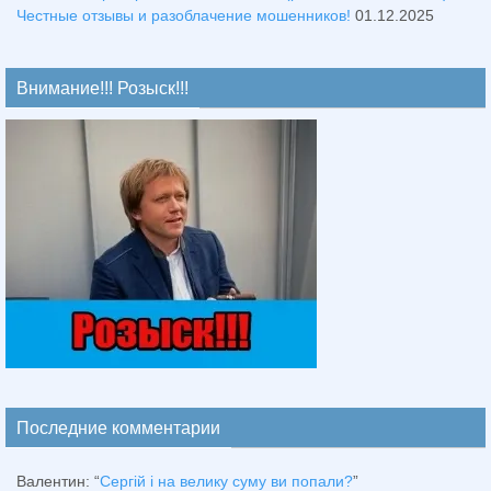
Честные отзывы и разоблачение мошенников!
01.12.2025
Внимание!!! Розыск!!!
Последние комментарии
Валентин
: “
Сергій і на велику суму ви попали?
”