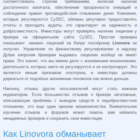
соответствовать строгим требованиям, включая наличие
достаточного капитала, обеспечение прозрачности операций и
соблюдение правил противодействия отмыванию денег. Компании,
которые регулируются CySEC, обязаны регулярно предоставлять
отчеты и проходить аудиты, что гарантирует их надежность и
добросовестность. Инвесторы могут проверить наличие лицензии у
брокера на официальном сайте CySEC. Простая проверка
показывает: никаких лицензий на Кипре лохоброкер
Linovora
не
получал. Управление по финансовому регулированию и надзору
Дубая кипрским брокерам выдавать лицензии вообще не имеет
права. Это значит, что мы имеем дело с анонимными мошенниками,
деятельность которых никто не регулируется и не контролирует. Это
является
явным признаком лохотрона, и инвесторы должны
держаться от подобных анонимным лоховозок как можно дальше.
Наконец, отзывы других пользователей могут стать важным
индикатором. Если большинство отзывов о брокере негативные,
описывающие проблемы с выводом средств и недобросовестное
отношение, это еще один признак мошенничества. Внимательное
изучение отзывов и форумов может помочь вам избежать
ненадежных брокеров и сохранить свои инвестиции.
Как Linovora обманывает