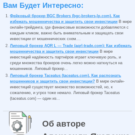
Вам Будет Интересно:
Фейковый брокер BGC Brokers (bgc-brokers-lp.com). Как
избежать мошенничества и защитить свои инвестиции
В мире
онлайн-трейдинга, где финансовые возможности добавляются с
каждым кликом, важно быть внимательным и защищать свои
инвестиции от мошеннических схем....
Липовый брокер AQR L — Trade (aqrl-trade.com): Как избежать
мошенничества и защитить свои инвестиции
В мире
инвестиций надёжность партнёров играет ключевую роль, и
среди множества брокеров очень легко можно наткнуться на
мошенников. Липовый брокер...
Липовый брокер Taceatus (taceatus.com). Как распознать
мошенников и защитить свои инвестиции?
В мире онлайн-
инвестиций существует множество возможностей, но, к
сожалению, и угроз тоже немало. Липовый брокер Taceatus
(taceatus.com) — один из...
Об авторе