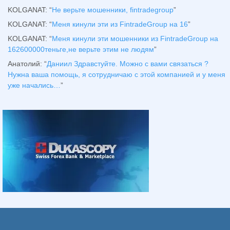
KOLGANAT
: “
Не верьте мошенники, fintradegroup
”
KOLGANAT
: “
Меня кинули эти из FintradeGroup на 16
”
KOLGANAT
: “
Меня кинули эти мошенники из FintradeGroup на
162600000теньге,не верьте этим не людям
”
Анатолий
: “
Даниил Здравстуйте. Можно с вами связаться ?
Нужна ваша помощь, я сотрудничаю с этой компанией и у меня
уже начались…
”