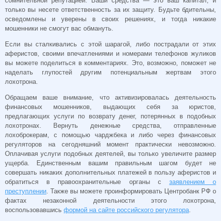
сомнительной репутацией. Ваши средства — это ваш капитал, и
только вы несете ответственность за их защиту. Будьте бдительны,
осведомлены и уверены в своих решениях, и тогда никакие
мошенники не смогут вас обмануть.
Если вы сталкивались с этой шарагой, либо пострадали от этих
аферистов, своими впечатлениями и номерами телефонов жуликов
вы можете поделиться в комментариях. Это, возможно, поможет не
наделать глупостей другим потенциальным жертвам этого
лохотрона.
Обращаем ваше внимание, что активизировалась деятельность
финансовых мошенников, выдающих себя за юристов,
предлагающих услуги по возврату денег, потерянных в подобных
лохотронах. Вернуть денежные средства, отправленные
лохоброкерам, с помощью чарджбека и либо через финансовых
регуляторов на сегодняшний момент практически невозможно.
Оплачивая услуги подобных деятелей, вы только увеличите размер
ущерба. Единственным вашим правильным шагом будет не
совершать никаких дополнительных платежей в пользу аферистов и
обратиться в правоохранительные органы с
заявлением о
преступлении
. Также вы можете проинформировать Центробанк РФ о
фактах незаконной деятельности этого лохотрона,
воспользовавшись
формой на сайте российского регулятора
.