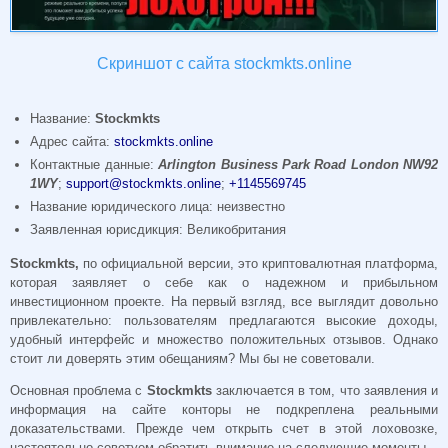
Скриншот с сайта stockmkts.online
Название:
Stockmkts
Адрес сайта:
stockmkts.online
Контактные данные:
Arlington Business Park Road London NW92
1WY
;
support@stockmkts.online
;
+1145569745
Название юридического лица: неизвестно
Заявленная юрисдикция: Великобритания
Stockmkts,
по официальной версии, это криптовалютная платформа,
которая заявляет о себе как о надежном и прибыльном
инвестиционном проекте. На первый взгляд, все выглядит довольно
привлекательно: пользователям предлагаются высокие доходы,
удобный интерфейс и множество положительных отзывов. Однако
стоит ли доверять этим обещаниям? Мы бы не советовали.
Основная проблема с
Stockmkts
заключается в том, что заявления и
информация на сайте конторы не подкреплена реальными
доказательствами. Прежде чем открыть счет в этой лоховозке,
настоятельно советуем обратить внимание на следующие моменты.