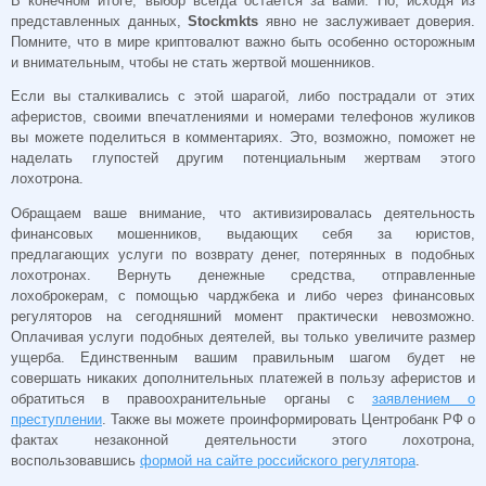
В конечном итоге, выбор всегда остается за вами. Но, исходя из
представленных данных,
Stockmkts
явно не заслуживает доверия.
Помните, что в мире криптовалют важно быть особенно осторожным
и внимательным, чтобы не стать жертвой мошенников.
Если вы сталкивались с этой шарагой, либо пострадали от этих
аферистов, своими впечатлениями и номерами телефонов жуликов
вы можете поделиться в комментариях. Это, возможно, поможет не
наделать глупостей другим потенциальным жертвам этого
лохотрона.
Обращаем ваше внимание, что активизировалась деятельность
финансовых мошенников, выдающих себя за юристов,
предлагающих услуги по возврату денег, потерянных в подобных
лохотронах. Вернуть денежные средства, отправленные
лохоброкерам, с помощью чарджбека и либо через финансовых
регуляторов на сегодняшний момент практически невозможно.
Оплачивая услуги подобных деятелей, вы только увеличите размер
ущерба. Единственным вашим правильным шагом будет не
совершать никаких дополнительных платежей в пользу аферистов и
обратиться в правоохранительные органы с
заявлением о
преступлении
. Также вы можете проинформировать Центробанк РФ о
фактах незаконной деятельности этого лохотрона,
воспользовавшись
формой на сайте российского регулятора
.