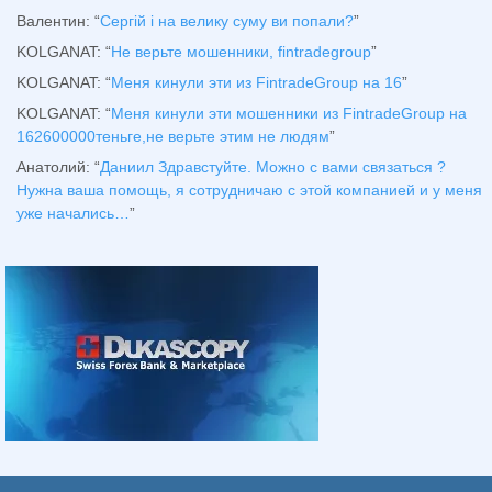
Валентин
: “
Сергій і на велику суму ви попали?
”
KOLGANAT
: “
Не верьте мошенники, fintradegroup
”
KOLGANAT
: “
Меня кинули эти из FintradeGroup на 16
”
KOLGANAT
: “
Меня кинули эти мошенники из FintradeGroup на
162600000теньге,не верьте этим не людям
”
Анатолий
: “
Даниил Здравстуйте. Можно с вами связаться ?
Нужна ваша помощь, я сотрудничаю с этой компанией и у меня
уже начались…
”