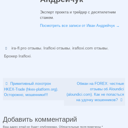
Эксперт проекта и трейдер с десятилетним
стажем.
Посмотреть все записи от Иван Андрейчук
→
,
,
,
ira-fl.pro отзывы
Irafloxi отзывы
irafloxi.com отзывы
.
Брокер Irafloxi
Примитивный лохотрон
Обман на FOREX: честные
отзывы об Aloundici
HKEX-Trade (hkex-platform.org).
(aloundici.com). Как не попасться
Осторожно, мошенники!!!
на удочку мошенников?
Добавить комментарий
Ваш адрес email не будет опубликован.
Обязательные поля помечены
*