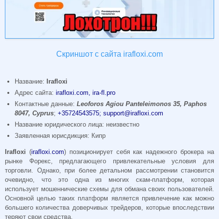
Скриншот с сайта irafloxi.com
Название:
Irafloxi
Адрес сайта:
irafloxi.com, ira-fl.pro
Контактные данные:
Leoforos Agiou Panteleimonos 35, Paphos
8047, Cyprus
;
+35724543575;
support@irafloxi.com
Название юридического лица: неизвестно
Заявленная юрисдикция: Кипр
Irafloxi
(
irafloxi.com
) позиционирует себя как надежного брокера на
рынке Форекс, предлагающего привлекательные условия для
торговли. Однако, при более детальном рассмотрении становится
очевидно, что это одна из многих скам-платформ, которая
использует мошеннические схемы для обмана своих пользователей.
Основной целью таких платформ является привлечение как можно
большего количества доверчивых трейдеров, которые впоследствии
теряют свои средства.