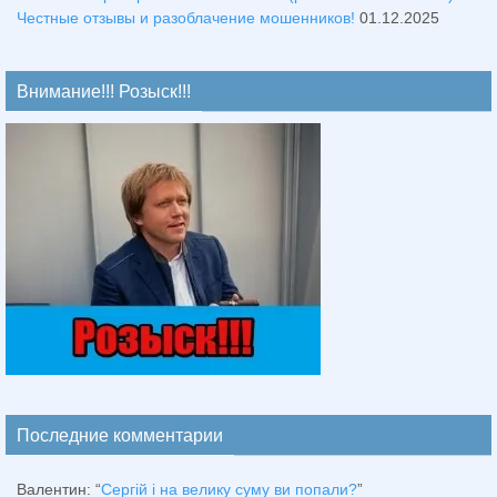
Честные отзывы и разоблачение мошенников!
01.12.2025
Внимание!!! Розыск!!!
Последние комментарии
Валентин
: “
Сергій і на велику суму ви попали?
”