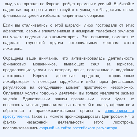
тому, что торговля на Форекс требует времени и усилий. Выбирайте
надежных партнеров и инвестируйте с умом, чтобы достичь своих
финансовых целей и избежать неприятных сюрпризов.
Если вы сталкивались с этой шарагой, либо пострадали от этих
аферистов, своими впечатлениями и номерами телефонов жуликов
вы можете поделиться в комментариях. Это, возможно, поможет не
наделать глупостей другим потенциальным жертвам этого
лохотрона.
Обращаем ваше внимание, что активизировалась деятельность
финансовых мошенников, выдающих себя за юристов,
предлагающих услуги по возврату денег, потерянных в подобных
лохотронах. Вернуть денежные средства, отправленные
лохоброкерам, с помощью чарджбека и либо через финансовых
регуляторов на сегодняшний момент практически невозможно.
Оплачивая услуги подобных деятелей, вы только увеличите размер
ущерба. Единственным вашим правильным шагом будет не
совершать никаких дополнительных платежей в пользу аферистов и
обратиться в правоохранительные органы с
заявлением о
преступлении
. Также вы можете проинформировать Центробанк РФ о
фактах незаконной деятельности этого лохотрона,
воспользовавшись
формой на сайте российского регулятора
.