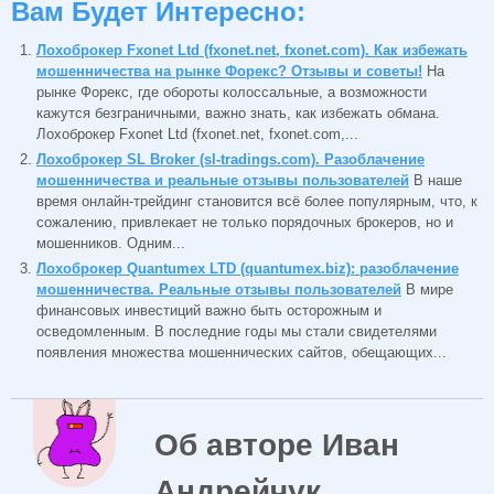
Вам Будет Интересно:
Лохоброкер Fxonet Ltd (fxonet.net, fxonet.com). Как избежать
мошенничества на рынке Форекс? Отзывы и советы!
На
рынке Форекс, где обороты колоссальные, а возможности
кажутся безграничными, важно знать, как избежать обмана.
Лохоброкер Fxonet Ltd (fxonet.net, fxonet.com,...
Лохоброкер SL Broker (sl-tradings.com). Разоблачение
мошенничества и реальные отзывы пользователей
В наше
время онлайн-трейдинг становится всё более популярным, что, к
сожалению, привлекает не только порядочных брокеров, но и
мошенников. Одним...
Лохоброкер Quantumex LTD (quantumex.biz): разоблачение
мошенничества. Реальные отзывы пользователей
В мире
финансовых инвестиций важно быть осторожным и
осведомленным. В последние годы мы стали свидетелями
появления множества мошеннических сайтов, обещающих...
Об авторе Иван
Андрейчук