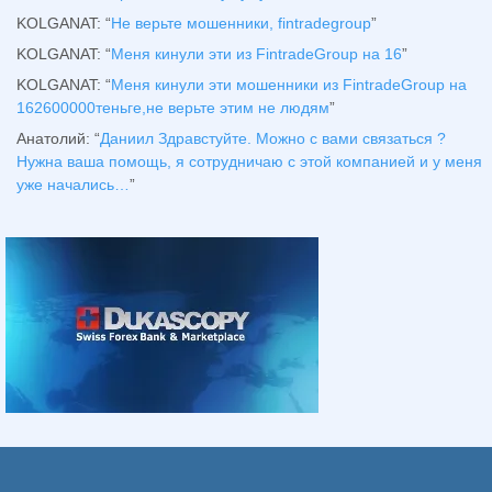
KOLGANAT
: “
Не верьте мошенники, fintradegroup
”
KOLGANAT
: “
Меня кинули эти из FintradeGroup на 16
”
KOLGANAT
: “
Меня кинули эти мошенники из FintradeGroup на
162600000теньге,не верьте этим не людям
”
Анатолий
: “
Даниил Здравстуйте. Можно с вами связаться ?
Нужна ваша помощь, я сотрудничаю с этой компанией и у меня
уже начались…
”