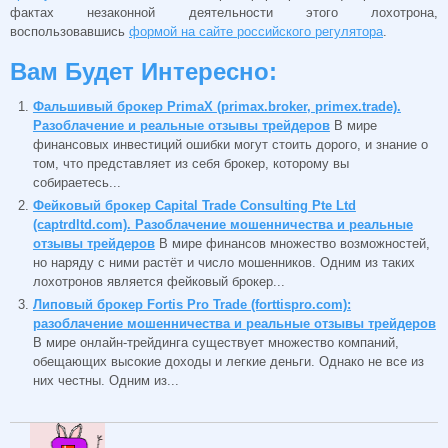
фактах незаконной деятельности этого лохотрона,
воспользовавшись
формой на сайте российского регулятора
.
Вам Будет Интересно:
Фальшивый брокер PrimaX (primax.broker, primex.trade).
Разоблачение и реальные отзывы трейдеров
В мире
финансовых инвестиций ошибки могут стоить дорого, и знание о
том, что представляет из себя брокер, которому вы
собираетесь...
Фейковый брокер Capital Trade Consulting Pte Ltd
(captrdltd.com). Разоблачение мошенничества и реальные
отзывы трейдеров
В мире финансов множество возможностей,
но наряду с ними растёт и число мошенников. Одним из таких
лохотронов является фейковый брокер...
Липовый брокер Fortis Pro Trade (forttispro.com):
разоблачение мошенничества и реальные отзывы трейдеров
В мире онлайн-трейдинга существует множество компаний,
обещающих высокие доходы и легкие деньги. Однако не все из
них честны. Одним из...