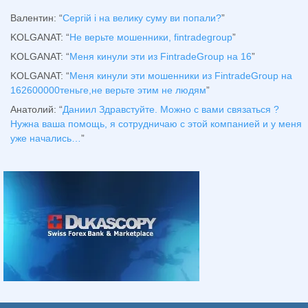
Валентин
: “
Сергій і на велику суму ви попали?
”
KOLGANAT
: “
Не верьте мошенники, fintradegroup
”
KOLGANAT
: “
Меня кинули эти из FintradeGroup на 16
”
KOLGANAT
: “
Меня кинули эти мошенники из FintradeGroup на
162600000теньге,не верьте этим не людям
”
Анатолий
: “
Даниил Здравстуйте. Можно с вами связаться ?
Нужна ваша помощь, я сотрудничаю с этой компанией и у меня
уже начались…
”