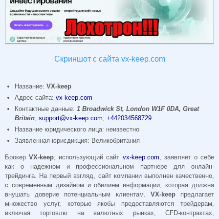
Скриншот с сайта vx-keep.com
Название:
VX-keep
Адрес сайта:
vx-keep.com
Контактные данные:
1 Broadwick St, London W1F 0DA, Great
Britain
;
support@vx-keep.com
;
+442034568729
Название юридического лица: неизвестно
Заявленная юрисдикция: Великобритания
Брокер
VX-keep
, использующий сайт
vx-keep.com
, заявляет о себе
как о надежном и профессиональном партнере для онлайн-
трейдинга. На первый взгляд, сайт компании выполнен качественно,
с современным дизайном и обилием информации, которая должна
внушать доверие потенциальным клиентам.
VX-keep
предлагает
множество услуг, которые якобы предоставляются трейдерам,
включая торговлю на валютных рынках, CFD-контрактах,