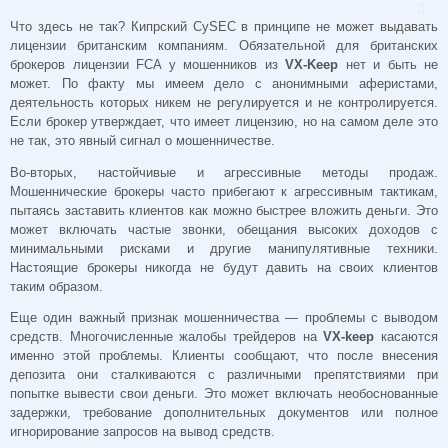
Что здесь не так? Кипрский CySEC в принципе не может выдавать
лицензии британским компаниям. Обязательной для британских
брокеров лицензии
FCA у мошенников из
VX-Keep
нет и быть не
может. По факту мы имеем дело с анонимными аферистами,
деятельность которых никем не регулируется и не контролируется.
Если брокер утверждает, что имеет лицензию, но на самом деле это
не так, это явный сигнал о мошенничестве.
Во-вторых, настойчивые и агрессивные методы продаж.
Мошеннические брокеры часто прибегают к агрессивным тактикам,
пытаясь заставить клиентов как можно быстрее вложить деньги. Это
может включать частые звонки, обещания высоких доходов с
минимальными рисками и другие манипулятивные техники.
Настоящие брокеры никогда не будут давить на своих клиентов
таким образом.
Еще один важный признак мошенничества — проблемы с выводом
средств. Многочисленные жалобы трейдеров на
VX-keep
касаются
именно этой проблемы. Клиенты сообщают, что после внесения
депозита они сталкиваются с различными препятствиями при
попытке вывести свои деньги. Это может включать необоснованные
задержки, требование дополнительных документов или полное
игнорирование запросов на вывод средств.