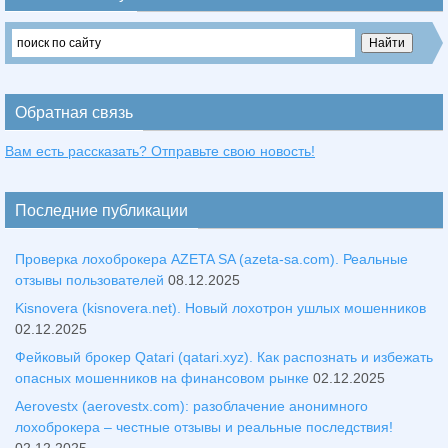
Обратная связь
Вам есть рассказать? Отправьте свою новость!
Последние публикации
Проверка лохоброкера AZETA SA (azeta-sa.com). Реальные
отзывы пользователей
08.12.2025
Kisnovera (kisnovera.net). Новый лохотрон ушлых мошенников
02.12.2025
Фейковый брокер Qatari (qatari.xyz). Как распознать и избежать
опасных мошенников на финансовом рынке
02.12.2025
Aerovestx (aerovestx.com): разоблачение анонимного
лохоброкера – честные отзывы и реальные последствия!