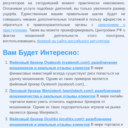
регуляторов на сегодняшний момент практически невозможно.
Оплачивая услуги подобных деятелей, вы только увеличите размер
ущерба. Единственным вашим правильным шагом будет не
совершать никаких дополнительных платежей в пользу аферистов и
обратиться в правоохранительные органы с
заявлением о
преступлении
. Также вы можете проинформировать Центробанк РФ о
фактах незаконной деятельности этого лохотрона,
воспользовавшись
формой на сайте российского регулятора
.
Вам Будет Интересно:
Фейковый брокер Oyateosh (oyateosh.com): разоблачение
мошенников и реальные отзывы клиентов
В мире
финансовых инвестиций всегда существует риск попасться на
удочку мошенников. Одним из таких примеров является
фейковый брокер Oyateosh (oyateosh.com),...
Липовый брокер Wenjietech (wenjietech.com): разоблачение
мошенничества и реальные отзывы клиентов
В мире онлайн-
торговли важно уметь отличать надежных брокеров от
мошенников. Одним из таких подозрительных игроков на рынке
является брокер Wenjietech...
Фейковый брокер Oculitix (oculitix.com): разоблачение
мошенников и реальные отзывы клиентов
В мире торговли и