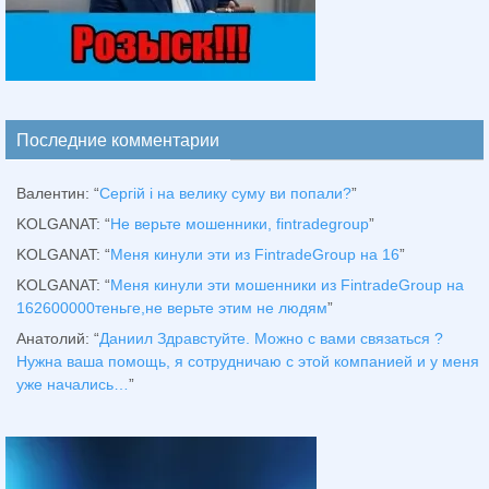
Последние комментарии
Валентин
: “
Сергій і на велику суму ви попали?
”
KOLGANAT
: “
Не верьте мошенники, fintradegroup
”
KOLGANAT
: “
Меня кинули эти из FintradeGroup на 16
”
KOLGANAT
: “
Меня кинули эти мошенники из FintradeGroup на
162600000теньге,не верьте этим не людям
”
Анатолий
: “
Даниил Здравстуйте. Можно с вами связаться ?
Нужна ваша помощь, я сотрудничаю с этой компанией и у меня
уже начались…
”