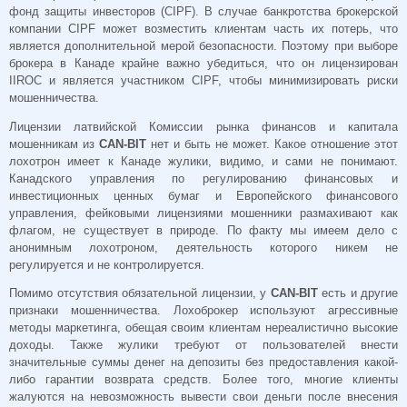
фонд защиты инвесторов (CIPF). В случае банкротства брокерской
компании CIPF может возместить клиентам часть их потерь, что
является дополнительной мерой безопасности. Поэтому при выборе
брокера в Канаде крайне важно убедиться, что он лицензирован
IIROC и является участником CIPF, чтобы минимизировать риски
мошенничества.
Лицензии латвийской
Комиссии рынка финансов и капитала
мошенникам из
CAN-BIT
нет и быть не может. Какое отношение этот
лохотрон имеет к Канаде жулики, видимо, и сами не понимают.
Канадского управления по регулированию финансовых и
инвестиционных ценных бумаг и Европейского финансового
управления, фейковыми лицензиями мошенники размахивают как
флагом, не существует в природе. По факту мы имеем дело с
анонимным лохотроном, деятельность которого никем не
регулируется и не контролируется.
Помимо отсутствия обязательной лицензии, у
CAN-BIT
есть и другие
признаки мошенничества. Лохоброкер используют агрессивные
методы маркетинга, обещая своим клиентам нереалистично высокие
доходы. Также жулики требуют от пользователей внести
значительные суммы денег на депозиты без предоставления какой-
либо гарантии возврата средств. Более того, многие клиенты
жалуются на невозможность вывести свои деньги после внесения