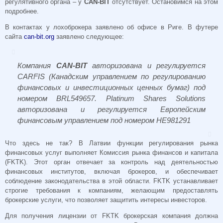
регулятивного органа – у
CAN-BIT
отсутствует. Остановимся на этом
подробнее.
В контактах у лохоброкера заявлено об офисе в Риге. В футере
сайта
can-bit.org
заявлено следующее:
Компания
CAN-BIT
авторизована и регулируется
CARFIS (Канадским управлением по регулированию
финансовых и инвестиционных ценных бумаг) под
номером BRL549657. Platinum Shares Solutions
авторизована и регулируется Европейским
финансовым управлением под номером HE981291
Что здесь не так?
В Латвии функции регулирования рынка
финансовых услуг выполняет Комиссия рынка финансов и капитала
(FKTK). Этот орган отвечает за контроль над деятельностью
финансовых институтов, включая брокеров, и обеспечивает
соблюдение законодательства в этой области. FKTK устанавливает
строгие требования к компаниям, желающим предоставлять
брокерские услуги, что позволяет защитить интересы инвесторов.
Для получения лицензии от FKTK брокерская компания должна