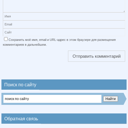
Сохранить моё имя, email и URL-адрес в этом браузере для размещения
комментариев в дальнейшем.
Поиск по сайту
Обратная связь