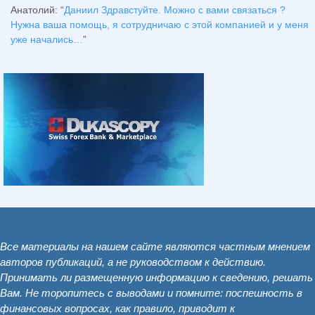
Анатолий
: “
Даниил Здравстуйте. Можно с вами связаться ?
Нужна ваша помощь, я сотрудничаю с этой компанией и у меня
уже начались…
”
Все материалы на нашем сайте являются частным мнением
авторов публикаций, а не руководством к действию.
Принимать ли размещенную информацию к сведению, решать
Вам. Не торопитесь с выводами и помните: поспешность в
финансовых вопросах, как правило, приводит к