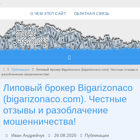
Перейти
.
к
О ЧЕМ ЭТОТ САЙТ
ОБРАТНАЯ СВЯЗЬ
содержимому
Главная
Публикации
Липовый брокер Bigarizonaco (bigarizonaco.com). Честные отзывы и
разоблачение мошенничества!
Липовый брокер Bigarizonaco
(bigarizonaco.com). Честные
отзывы и разоблачение
мошенничества!
Иван Андрейчук
26.08.2025
Публикации