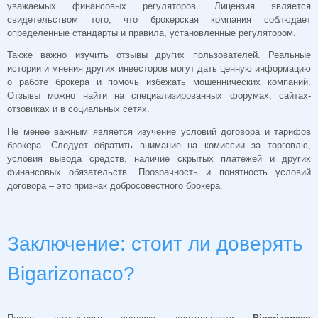
уважаемых финансовых регуляторов. Лицензия является
свидетельством того, что брокерская компания соблюдает
определенные стандарты и правила, установленные регулятором.
Также важно изучить отзывы других пользователей. Реальные
истории и мнения других инвесторов могут дать ценную информацию
о работе брокера и помочь избежать мошеннических компаний.
Отзывы можно найти на специализированных форумах, сайтах-
отзовиках и в социальных сетях.
Не менее важным является изучение условий договора и тарифов
брокера. Следует обратить внимание на комиссии за торговлю,
условия вывода средств, наличие скрытых платежей и других
финансовых обязательств. Прозрачность и понятность условий
договора – это признак добросовестного брокера.
Заключение: стоит ли доверять
Bigarizonaco?