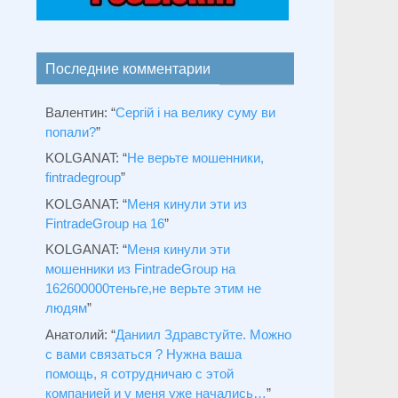
Последние комментарии
Валентин
: “
Сергій і на велику суму ви
попали?
”
KOLGANAT
: “
Не верьте мошенники,
fintradegroup
”
KOLGANAT
: “
Меня кинули эти из
FintradeGroup на 16
”
KOLGANAT
: “
Меня кинули эти
мошенники из FintradeGroup на
162600000теньге,не верьте этим не
людям
”
Анатолий
: “
Даниил Здравстуйте. Можно
с вами связаться ? Нужна ваша
помощь, я сотрудничаю с этой
компанией и у меня уже начались…
”