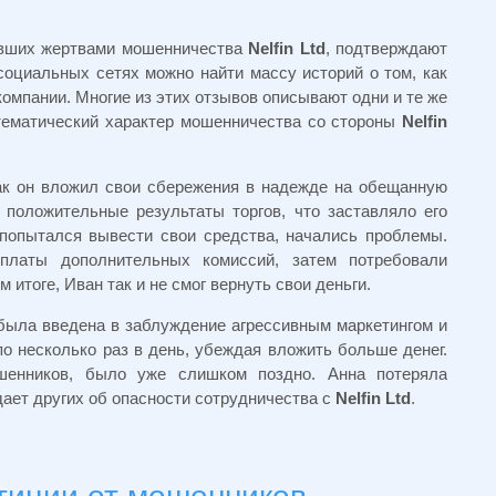
авших жертвами мошенничества
Nelfin Ltd
, подтверждают
оциальных сетях можно найти массу историй о том, как
компании. Многие из этих отзывов описывают одни и те же
тематический характер мошенничества со стороны
Nelfin
как он вложил свои сбережения в надежде на обещанную
положительные результаты торгов, что заставляло его
 попытался вывести свои средства, начались проблемы.
латы дополнительных комиссий, затем потребовали
итоге, Иван так и не смог вернуть свои деньги.
 была введена в заблуждение агрессивным маркетингом и
о несколько раз в день, убеждая вложить больше денег.
ошенников, было уже слишком поздно. Анна потеряла
ает других об опасности сотрудничества с
Nelfin Ltd
.