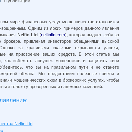
Публикации
ном мире финансовых услуг мошенничество становится
изощренным. Одним из ярких примеров данного явления
компания
Nelfin Ltd
(
nelfinltd.com
), которая выдает себя за
о брокера, привлекая инвесторов обещаниями высокой
Однако за красивыми сказками скрываются уловки,
ные на присвоение ваших средств. В этой статье мы
м, как избежать ловушек мошенников и защитить свои
 Убедитесь, что вы на правильном пути и не станете
 жертвой обмана. Мы предоставим полезные советы и
изнаки мошеннических схем в брокерских услугах, чтобы
еньги только у проверенных и надежных компаний.
лавление:
ства Nelfin Ltd
ов