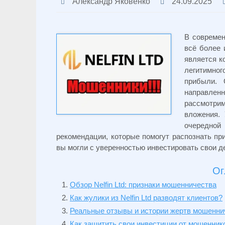
Александр Яковенко
24.09.2025
В современ
всё более 
является 
легитимног
прибыли. 
направлен
рассмотри
вложения.
очередной
рекомендации, которые помогут распознать пр
вы могли с уверенностью инвестировать свои д
Ог
Обзор Nelfin Ltd: признаки мошенничества
Как жулики из Nelfin Ltd разводят клиентов?
Реальные отзывы и истории жертв мошенниче
Как защитить свои инвестиции от мошенник