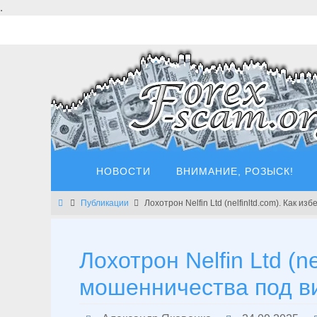
Перейти
.
к
содержимому
Перейти
НОВОСТИ
ВНИМАНИЕ, РОЗЫСК!
к
содержимому
Главная
Публикации
Лохотрон Nelfin Ltd (nelfinltd.com). Как 
Лохотрон Nelfin Ltd (ne
мошенничества под ви