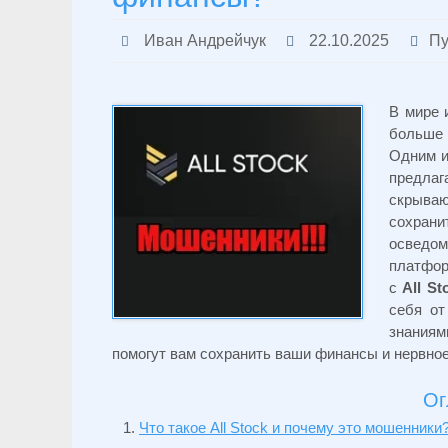
Иван Андрейчук
22.10.2025
Пу
В мире 
больше 
Одним и
предла
скрываю
сохран
осведом
платфор
с
All St
себя от
знания
помогут вам сохранить ваши финансы и нервное
Ог
Что такое All Stock и почему это мошенники