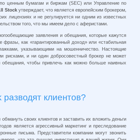
 по ценным бумагам и биржам (SEC) или Управление по
ll Stock
утверждает, что является европейским брокером,
оих лицензиях и не регулируется ни одним из известных
ельством того, что мы имеем дело с аферистами.
огообещающие заявления и обещания, которые кажутся
е фразы, как «гарантированный доход» или «стабильная
лажками, указывающими на мошенничество. Настоящие
и рисками, и ни один добросовестный брокер не может
 обещания, чтобы привлечь как можно больше наивных
k разводят клиентов?
обмануть своих клиентов и заставить их вложить деньги
одов является агрессивный маркетинг и преследование
тронные письма. Представители компании могут звонить
уверяя, что это лучшая инвестиция в вашей жизни. Они