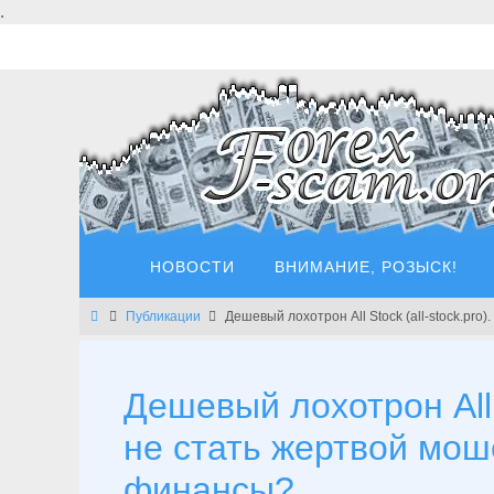
Перейти
.
к
содержимому
Перейти
НОВОСТИ
ВНИМАНИЕ, РОЗЫСК!
к
содержимому
Главная
Публикации
Дешевый лохотрон All Stock (all-stock.pr
Дешевый лохотрон All S
не стать жертвой мош
финансы?