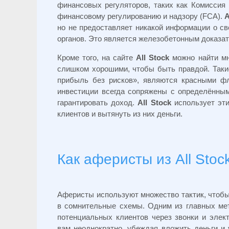
финансовых регуляторов, таких как Комиссия
финансовому регулированию и надзору (FCA).
A
но не предоставляет никакой информации о св
органов. Это является железобетонным доказат
Кроме того, на сайте
All Stock
можно найти мн
слишком хорошими, чтобы быть правдой. Таки
прибыль без рисков», являются красными ф
инвестиции всегда сопряжены с определённым
гарантировать доход.
All Stock
использует эти
клиентов и вытянуть из них деньги.
Как аферисты из All Stoc
Аферисты используют множество тактик, чтобы 
в сомнительные схемы. Одним из главных мет
потенциальных клиентов через звонки и элек
вам неоднократно, убеждая вложить деньги и 