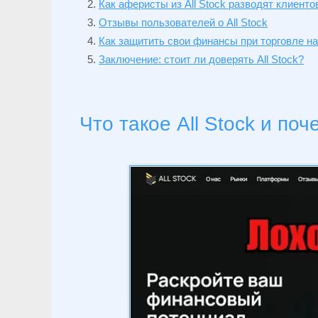
Как аферисты из All Stock разводят клиенто
Отзывы пользователей о All Stock
Как защитить свои финансы при торговле н
Заключение: стоит ли доверять All Stock?
Что такое All Stock и по