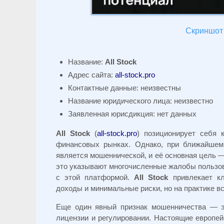
Скриншот с
Название:
All Stock
Адрес сайта:
all-stock.pro
Контактные данные: неизвестны
Название юридического лица: неизвестно
Заявленная юрисдикция: нет данных
All Stock
(
all-stock.pro
) позиционирует себя 
финансовых рынках. Однако, при ближайшем 
является мошеннической, и её основная цель —
это указывают многочисленные жалобы пользова
с этой платформой.
All Stock
привлекает кл
доходы и минимальные риски, но на практике вс
Еще один явный признак мошенничества — э
лицензии и регулировании. Настоящие европе