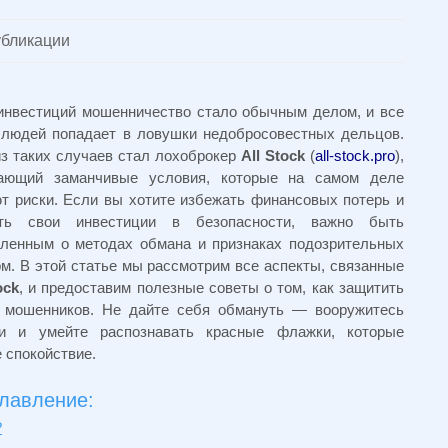
бликации
инвестиций мошенничество стало обычным делом, и все
людей попадает в ловушки недобросовестных дельцов.
з таких случаев стал лохоброкер
All Stock
(
all-stock.pro
),
гающий заманчивые условия, которые на самом деле
т риски. Если вы хотите избежать финансовых потерь и
ить свои инвестиции в безопасности, важно быть
ленным о методах обмана и признаках подозрительных
м. В этой статье мы рассмотрим все аспекты, связанные
ock
, и предоставим полезные советы о том, как защитить
 мошенников. Не дайте себя обмануть — вооружитесь
ми и умейте распознавать красные флажки, которые
 спокойствие.
лавление:
?