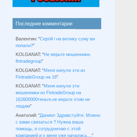
Последние комментарии
Валентин
: “
Сергій і на велику суму ви
попали?
”
KOLGANAT
: “
Не верьте мошенники,
fintradegroup
”
KOLGANAT
: “
Меня кинули эти из
FintradeGroup на 16
”
KOLGANAT
: “
Меня кинули эти
мошенники из FintradeGroup на
162600000теньге,не верьте этим не
людям
”
Анатолий
: “
Даниил Здравстуйте. Можно
с вами связаться ? Нужна ваша
помощь, я сотрудничаю с этой
компанией и у меня уже начались…
”