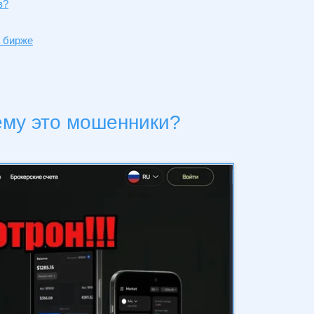
в?
а бирже
чему это мошенники?