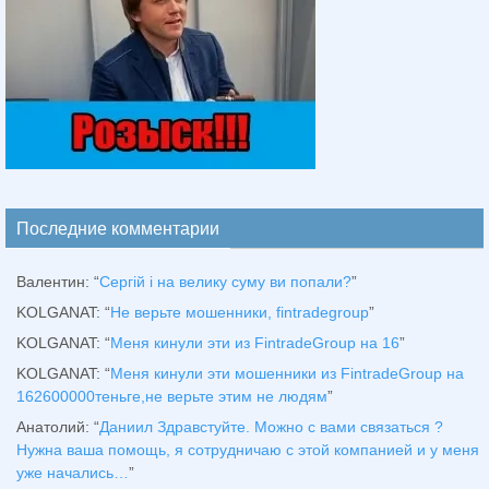
Последние комментарии
Валентин
: “
Сергій і на велику суму ви попали?
”
KOLGANAT
: “
Не верьте мошенники, fintradegroup
”
KOLGANAT
: “
Меня кинули эти из FintradeGroup на 16
”
KOLGANAT
: “
Меня кинули эти мошенники из FintradeGroup на
162600000теньге,не верьте этим не людям
”
Анатолий
: “
Даниил Здравстуйте. Можно с вами связаться ?
Нужна ваша помощь, я сотрудничаю с этой компанией и у меня
уже начались…
”