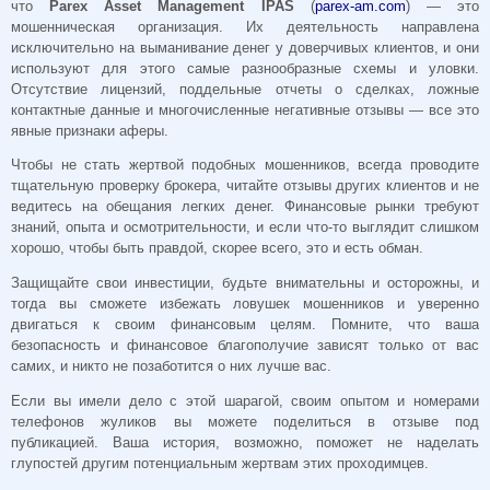
что
Parex Asset Management IPAS
(
parex-am.com
) — это
мошенническая организация. Их деятельность направлена
исключительно на выманивание денег у доверчивых клиентов, и они
используют для этого самые разнообразные схемы и уловки.
Отсутствие лицензий, поддельные отчеты о сделках, ложные
контактные данные и многочисленные негативные отзывы — все это
явные признаки аферы.
Чтобы не стать жертвой подобных мошенников, всегда проводите
тщательную проверку брокера, читайте отзывы других клиентов и не
ведитесь на обещания легких денег. Финансовые рынки требуют
знаний, опыта и осмотрительности, и если что-то выглядит слишком
хорошо, чтобы быть правдой, скорее всего, это и есть обман.
Защищайте свои инвестиции, будьте внимательны и осторожны, и
тогда вы сможете избежать ловушек мошенников и уверенно
двигаться к своим финансовым целям. Помните, что ваша
безопасность и финансовое благополучие зависят только от вас
самих, и никто не позаботится о них лучше вас.
Если вы имели дело с этой шарагой, своим опытом и номерами
телефонов жуликов вы можете поделиться в отзыве под
публикацией. Ваша история, возможно, поможет не наделать
глупостей другим потенциальным жертвам этих проходимцев.