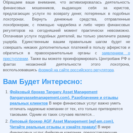
Обращаем ваше внимание, что активизировалась деятельность
финансовых мошенников, выдающих себя за юристов,
предлагающих услуги по возврату денег, потерянных в подобных
лохотронах. Вернуть денежные средства, отправленные
лохоброкерам, с помощью чарджбека и либо через финансовых
регуляторов на сегодняшний момент практически невозможно.
Оплачивая услуги подобных деятелей, вы только увеличите размер
ущерба. Единственным вашим правильным шагом будет не
совершать никаких дополнительных платежей в пользу аферистов и
обратиться в правоохранительные органы с
заявлением о
преступлении
. Также вы можете проинформировать Центробанк РФ о
фактах незаконной деятельности этого лохотрона,
воспользовавшись
формой на сайте российского регулятора
.
Вам Будет Интересно:
Фейковый брокер Tangany Asset Management
(tanganyassetmanagement.com). Разоблачение и отзывы
реальных клиентов
В мире финансовых услуг важно уметь
отличать надежные компании от тех, кто только притворяется
таковыми. Одним из таких случаев является...
Липовый брокер AGF Asset Management (agf-am.com).
Читайте реальные отзывы и узнайте правду!
В мире
финансовых услуг фейковые компании, предоставляющие