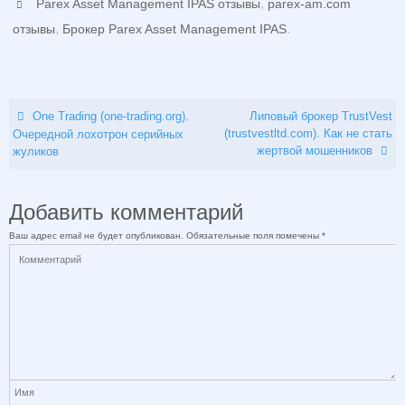
,
Parex Asset Management IPAS отзывы
parex-am.com
,
.
отзывы
Брокер Parex Asset Management IPAS
One Trading (one-trading.org).
Липовый брокер TrustVest
(trustvestltd.com). Как не стать
Очередной лохотрон серийных
жертвой мошенников
жуликов
Добавить комментарий
Ваш адрес email не будет опубликован.
Обязательные поля помечены
*